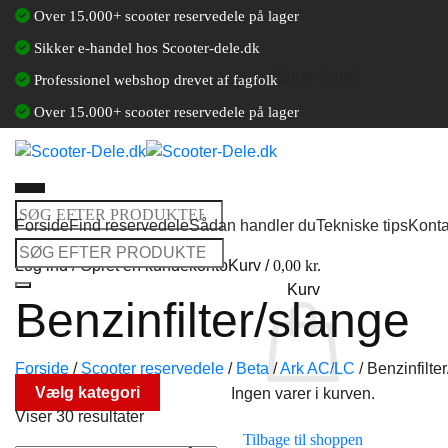
Fortsæt
Over 15.000+ scooter reservedele på lager
til
Sikker e-handel hos Scooter-dele.dk
indhold
[gtranslate]
Professionel webshop drevet af fagfolk
Over 15.000+ scooter reservedele på lager
Søg
Forside
Find reservedele
Sådan handler du
Tekniske tips
Konta
efter:
Søg
Log ind / Opret en kundekonto
Kurv /
0,00
kr.
efter:
Kurv
Benzinfilter/slange
Forside
/
Scooter reservedele
/
Beta
/
Ark AC/LC
/
Benzinfilte
Vælg kategori
Ingen varer i kurven.
Viser 30 resultater
Tilbage til shoppen