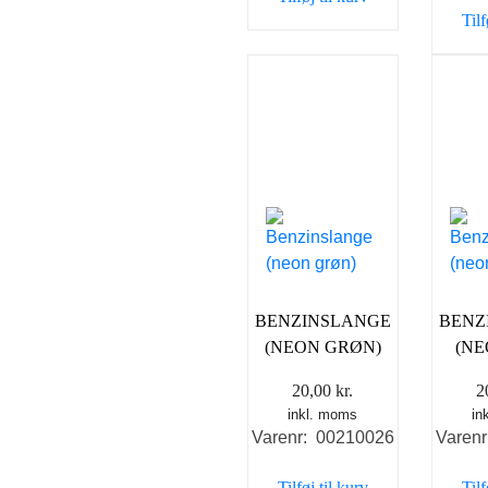
35,00 kr..
25,00 kr..
Tilf
BENZINSLANGE
BENZ
(NEON GRØN)
(NE
20,00
kr.
2
inkl. moms
in
Varenr: 00210026
Varen
Tilføj til kurv
Tilf