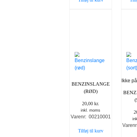
Ikke på
BENZINSLANGE
(RØD)
BENZ
20,00
kr.
inkl. moms
2
Varenr: 00210001
in
Varen
Tilføj til kurv