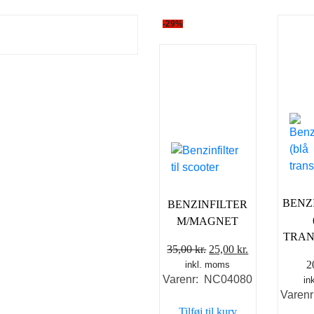
-29%
BENZ
BENZINFILTER
M/MAGNET
TRAN
Den
Den
35,00
kr.
25,00
kr.
2
inkl. moms
oprindelige
aktuelle
Varenr: NC04080
in
pris
pris
Varen
var:
er:
Tilføj til kurv