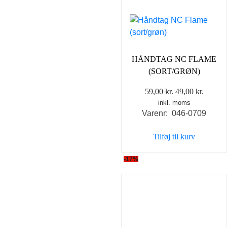
HÅNDTAG NC FLAME
(SORT/GRØN)
Den
Den
59,00
kr.
49,00
kr.
inkl. moms
oprindelige
aktuel
Varenr: 046-0709
pris
pris
var:
er:
Tilføj til kurv
59,00 kr..
49,00 k
-17%