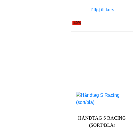
var:
er:
Tilføj til kurv
98,00 kr..
39,00 k
-40%
HÅNDTAG S RACING
(SORT/BLÅ)