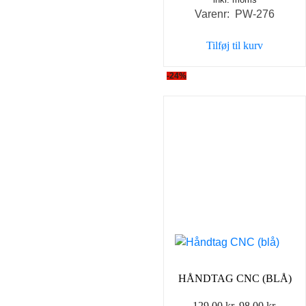
oprindelige
aktuel
Varenr: PW-276
pris
pris
var:
er:
Tilføj til kurv
129,00 kr..
98,00 
-24%
HÅNDTAG CNC (BLÅ)
Den
Den
129,00
kr.
98,00
kr.