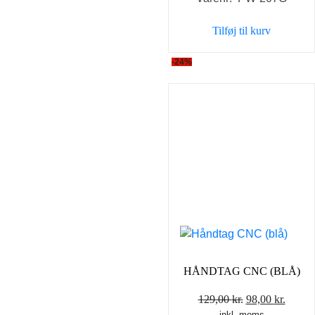
pris
pris
var:
er:
Tilføj til kurv
109,00 kr..
89,00 
-24%
HÅNDTAG CNC (BLÅ)
Den
Den
129,00
kr.
98,00
kr.
inkl. moms