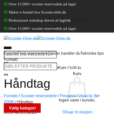
Fortsæt
Over 15.000+ scooter reservedele på lager
til
Sikker e-handel hos Scooter-dele.dk
indhold
[gtranslate]
Professionel webshop drevet af fagfolk
Over 15.000+ scooter reservedele på lager
Forside
Find reservedele
Sådan handler du
Tekniske tips
Søg
Kontakt
efter:
Søg
Log ind / Opret en kundekonto
Kurv /
0,00
kr.
efter:
Kurv
Håndtag
Forside
/
Scooter reservedele
/
Peugeot
/
Vivacity (før
Ingen varer i kurven.
2008)
/
Håndtag
Vælg kategori
Tilbage til shoppen