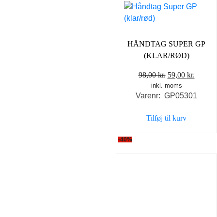
HÅNDTAG SUPER GP
(KLAR/RØD)
Den
Den
98,00
kr.
59,00
kr.
inkl. moms
oprindelige
aktuel
Varenr: GP05301
pris
pris
var:
er:
Tilføj til kurv
98,00 kr..
59,00 k
-40%