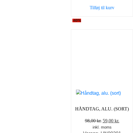
var:
er:
Tilføj til kurv
98,00 kr..
59,00 k
-40%
HÅNDTAG, ALU. (SORT)
Den
Den
98,00
kr.
59,00
kr.
inkl. moms
oprindelige
aktuel