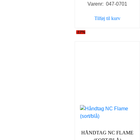
Varenr: 047-0701
pris
pris
var:
er:
Tilføj til kurv
98,00 kr..
59,00 k
-17%
HÅNDTAG NC FLAME