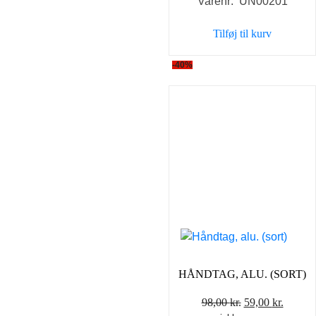
Varenr: UN00201
pris
pris
var:
er:
Tilføj til kurv
98,00 kr..
59,00 k
-40%
HÅNDTAG, ALU. (SORT)
Den
Den
98,00
kr.
59,00
kr.