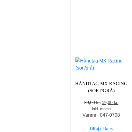
HÅNDTAG MX RACING
(SORT/GRÅ)
Den
Den
89,00
kr.
59,00
kr.
inkl. moms
oprindelige
aktuel
Varenr: 047-0708
pris
pris
var:
er:
Tilføj til kurv
89,00 kr..
59,00 k