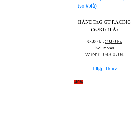
HÅNDTAG GT RACING
(SORT/BLÅ)
Den
Den
98,00
kr.
59,00
kr.
inkl. moms
oprindelige
aktuel
Varenr: 048-0704
pris
pris
var:
er:
Tilføj til kurv
98,00 kr..
59,00 k
-40%