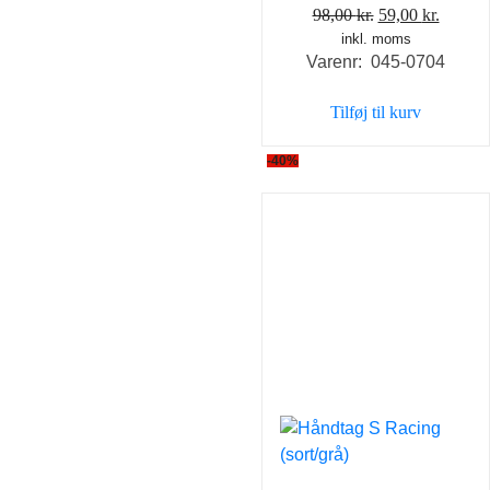
Den
Den
98,00
kr.
59,00
kr.
inkl. moms
oprindelige
aktuel
Varenr: 045-0704
pris
pris
var:
er:
Tilføj til kurv
98,00 kr..
59,00 k
-40%