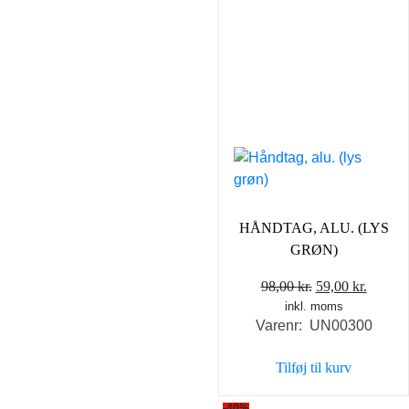
HÅNDTAG, ALU. (LYS
GRØN)
Den
Den
98,00
kr.
59,00
kr.
inkl. moms
oprindelige
aktuel
Varenr: UN00300
pris
pris
var:
er:
Tilføj til kurv
98,00 kr..
59,00 k
-40%