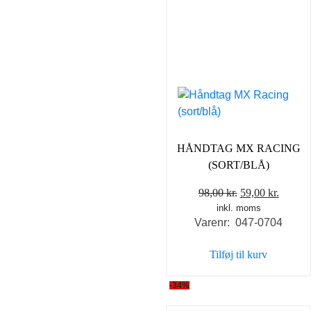
HÅNDTAG MX RACING
(SORT/BLÅ)
Den
Den
98,00
kr.
59,00
kr.
inkl. moms
oprindelige
aktuel
Varenr: 047-0704
pris
pris
var:
er:
Tilføj til kurv
98,00 kr..
59,00 k
-34%