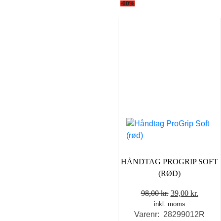
-60%
HÅNDTAG PROGRIP SOFT
(RØD)
Den
Den
98,00
kr.
39,00
kr.
inkl. moms
oprindelige
aktuel
Varenr: 28299012R
pris
pris