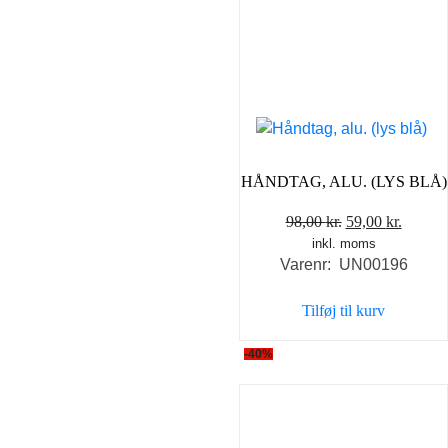
HÅNDTAG, ALU. (LYS BLÅ)
Den
Den
98,00
kr.
59,00
kr.
inkl. moms
oprindelige
aktuel
Varenr: UN00196
pris
pris
var:
er:
Tilføj til kurv
98,00 kr..
59,00 k
-40%