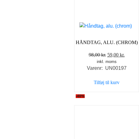
HÅNDTAG, ALU. (CHROM)
Den
Den
98,00
kr.
59,00
kr.
inkl. moms
oprindelige
aktuel
Varenr: UN00197
pris
pris
var:
er:
Tilføj til kurv
98,00 kr..
59,00 k
-40%