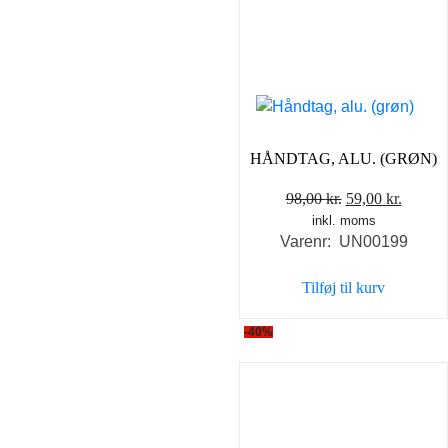
HÅNDTAG, ALU. (GRØN)
Den
Den
98,00
kr.
59,00
kr.
inkl. moms
oprindelige
aktuel
Varenr: UN00199
pris
pris
var:
er:
Tilføj til kurv
98,00 kr..
59,00 k
-40%