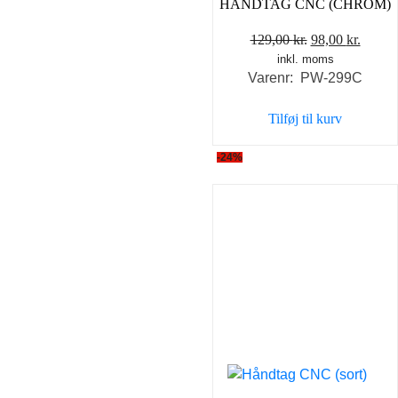
HÅNDTAG CNC (CHROM)
Den
Den
129,00
kr.
98,00
kr.
inkl. moms
oprindelige
aktuel
Varenr: PW-299C
pris
pris
var:
er:
Tilføj til kurv
129,00 kr..
98,00 
-24%