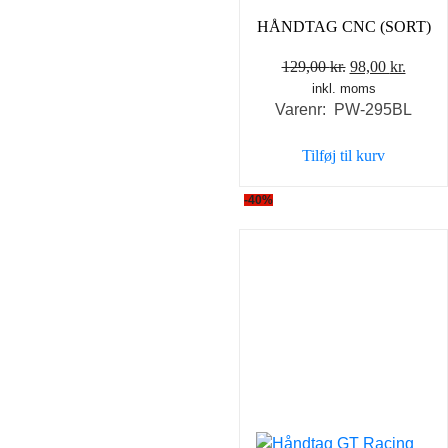
HÅNDTAG CNC (SORT)
Den
Den
129,00
kr.
98,00
kr.
inkl. moms
oprindelige
aktuel
Varenr: PW-295BL
pris
pris
var:
er:
Tilføj til kurv
129,00 kr..
98,00 
-40%