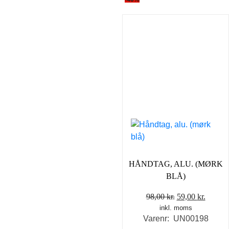
HÅNDTAG, ALU. (MØRK
BLÅ)
Den
Den
98,00
kr.
59,00
kr.
inkl. moms
oprindelige
aktuel
Varenr: UN00198
pris
pris