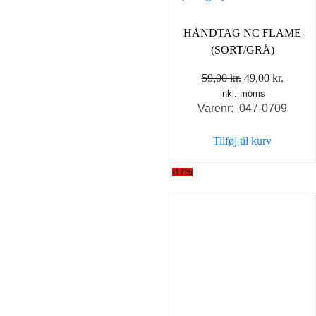
HÅNDTAG NC FLAME
(SORT/GRÅ)
Den
Den
59,00
kr.
49,00
kr.
inkl. moms
oprindelige
aktuel
Varenr: 047-0709
pris
pris
var:
er:
Tilføj til kurv
59,00 kr..
49,00 k
-17%