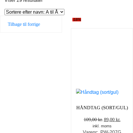
Viser 29 resultater
-18%
Tilbage til forrige
HÅNDTAG (SORT/GUL)
Den
Den
109,00
kr.
89,00
kr.
inkl. moms
oprindelige
aktuel
Varenr: PW-207G