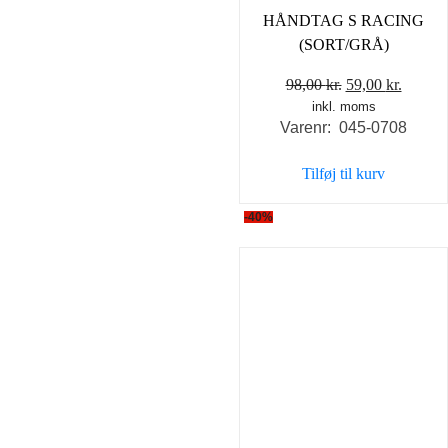
HÅNDTAG S RACING
(SORT/GRÅ)
Den
Den
98,00
kr.
59,00
kr.
inkl. moms
oprindelige
aktuel
Varenr: 045-0708
pris
pris
var:
er:
Tilføj til kurv
98,00 kr..
59,00 k
-40%