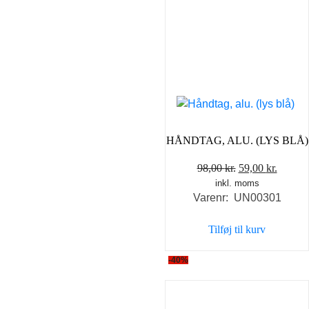
HÅNDTAG, ALU. (LYS BLÅ)
Den
Den
98,00
kr.
59,00
kr.
inkl. moms
oprindelige
aktuel
Varenr: UN00301
pris
pris
var:
er:
Tilføj til kurv
98,00 kr..
59,00 k
-40%