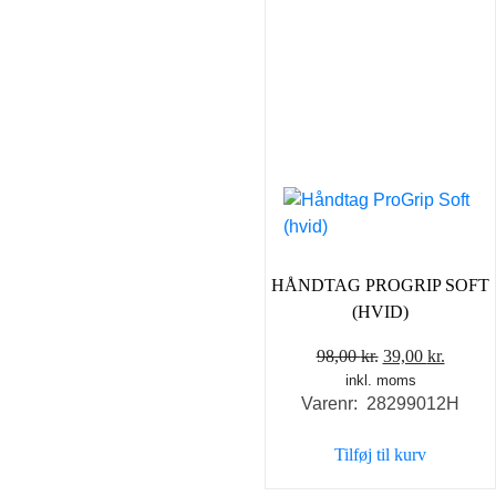
HÅNDTAG PROGRIP SOFT
(HVID)
Den
Den
98,00
kr.
39,00
kr.
inkl. moms
oprindelige
aktuel
Varenr: 28299012H
pris
pris
var:
er:
Tilføj til kurv
98,00 kr..
39,00 k