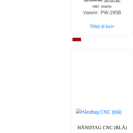
inkl. moms
oprindelige
aktuel
Varenr: PW-295B
pris
pris
var:
er:
Tilføj til kurv
129,00 kr..
98,00 
-24%
HÅNDTAG CNC (BLÅ)