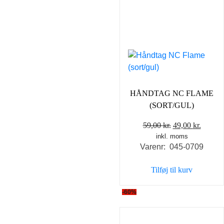
HÅNDTAG NC FLAME
(SORT/GUL)
Den
Den
59,00
kr.
49,00
kr.
inkl. moms
oprindelige
aktuel
Varenr: 045-0709
pris
pris
var:
er:
Tilføj til kurv
59,00 kr..
49,00 k
-60%