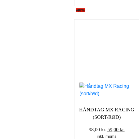
-40%
HÅNDTAG MX RACING
(SORT/RØD)
Den
Den
98,00
kr.
59,00
kr.
inkl. moms
oprindelige
aktuel