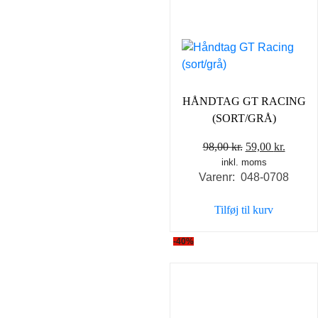
HÅNDTAG GT RACING
(SORT/GRÅ)
Den
Den
98,00
kr.
59,00
kr.
inkl. moms
oprindelige
aktuel
Varenr: 048-0708
pris
pris
var:
er:
Tilføj til kurv
98,00 kr..
59,00 k
-40%