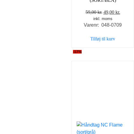
(SORT/BLÅ)
Den
Den
59,00
kr.
49,00
kr.
inkl. moms
oprindelige
aktuel
Varenr: 048-0709
pris
pris
var:
er:
Tilføj til kurv
59,00 kr..
49,00 k
-17%