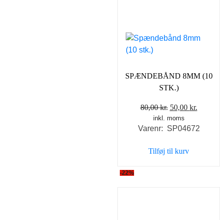
SPÆNDEBÅND 8MM (10
STK.)
Den
Den
80,00
kr.
50,00
kr.
inkl. moms
oprindelige
aktuel
Varenr: SP04672
pris
pris
var:
er:
Tilføj til kurv
80,00 kr..
50,00 k
-22%