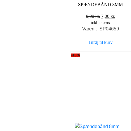
SPÆNDEBÅND 8MM
Den
Den
9,00
kr.
7,00
kr.
inkl. moms
oprindelige
aktuell
Varenr: SP04659
pris
pris
var:
er:
Tilføj til kurv
9,00 kr..
7,00 kr..
-13%