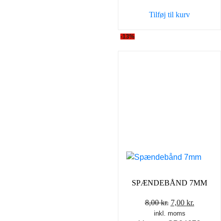
Tilføj til kurv
-13%
SPÆNDEBÅND 7MM
Den
Den
8,00
kr.
7,00
kr.
inkl. moms
oprindelige
aktuell