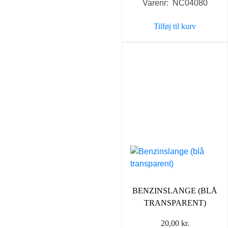
Varenr: NC04080
pris
pris
var:
er:
Tilføj til kurv
35,00 kr..
25,00 k
BENZINSLANGE (BLÅ
TRANSPARENT)
20,00
kr.