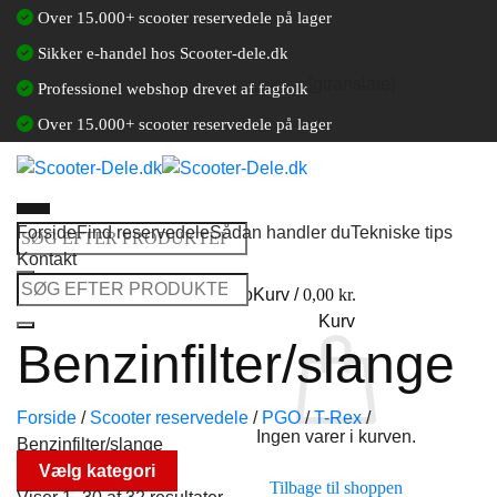
Fortsæt
Over 15.000+ scooter reservedele på lager
til
Sikker e-handel hos Scooter-dele.dk
indhold
[gtranslate]
Professionel webshop drevet af fagfolk
Over 15.000+ scooter reservedele på lager
Forside
Find reservedele
Sådan handler du
Tekniske tips
Søg
Kontakt
efter:
Søg
Log ind / Opret en kundekonto
Kurv /
0,00
kr.
efter:
Kurv
Benzinfilter/slange
Forside
/
Scooter reservedele
/
PGO
/
T-Rex
/
Ingen varer i kurven.
Benzinfilter/slange
Vælg kategori
Tilbage til shoppen