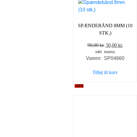
SPÆNDEBÅND 8MM (10
STK.)
Den
Den
90,00
kr.
50,00
kr.
inkl. moms
oprindelige
aktuel
Varenr: SP04660
pris
pris
var:
er:
Tilføj til kurv
90,00 kr..
50,00 k
-38%