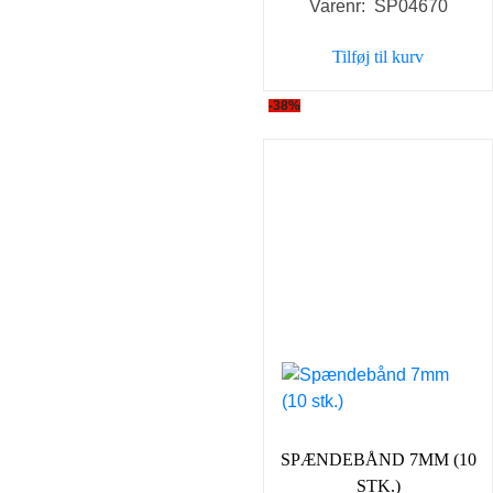
Varenr: SP04670
pris
pris
var:
er:
Tilføj til kurv
8,00 kr..
7,00 kr..
-38%
SPÆNDEBÅND 7MM (10
STK.)