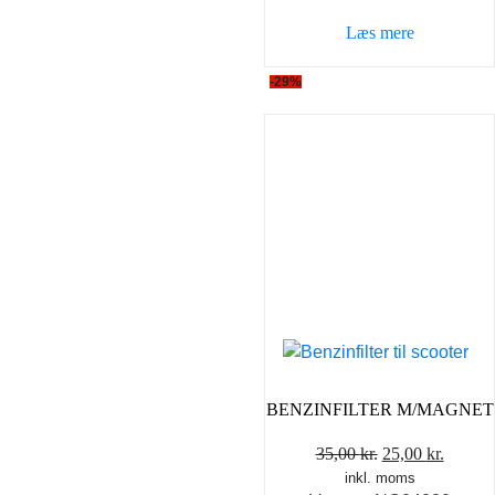
Læs mere
-29%
BENZINFILTER M/MAGNET
Den
Den
35,00
kr.
25,00
kr.
inkl. moms
oprindelige
aktuel