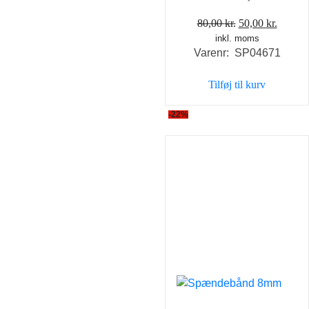
Den
Den
80,00
kr.
50,00
kr.
inkl. moms
oprindelige
aktuel
Varenr: SP04671
pris
pris
var:
er:
Tilføj til kurv
80,00 kr..
50,00 k
-22%