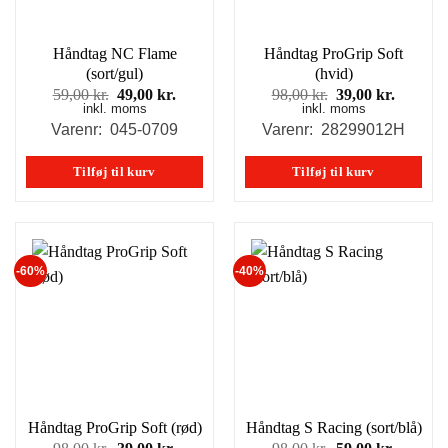
Håndtag NC Flame
Håndtag ProGrip Soft
(sort/gul)
(hvid)
Den
Den
Den
Den
59,00
kr.
49,00
kr.
98,00
kr.
39,00
kr.
inkl. moms
oprindelige
aktuelle
inkl. moms
oprindelige
aktuell
pris
pris
pris
pris
Varenr: 045-0709
Varenr: 28299012H
var:
er:
var:
er:
59,00 kr..
49,00 kr..
98,00 kr..
39,00 kr
Tilføj til kurv
Tilføj til kurv
-60%
-40%
Håndtag ProGrip Soft (rød)
Håndtag S Racing (sort/blå)
Den
Den
Den
Den