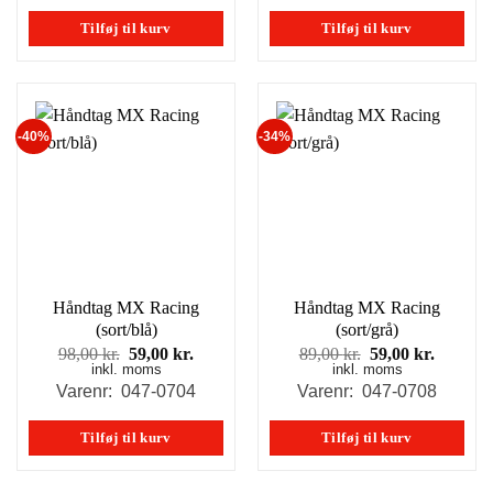
98,00 kr..
59,00 kr..
98,00 kr..
59,00 kr
Tilføj til kurv
Tilføj til kurv
-40%
-34%
Håndtag MX Racing
Håndtag MX Racing
(sort/blå)
(sort/grå)
Den
Den
Den
Den
98,00
kr.
59,00
kr.
89,00
kr.
59,00
kr.
inkl. moms
oprindelige
aktuelle
inkl. moms
oprindelige
aktuell
pris
pris
pris
pris
Varenr: 047-0704
Varenr: 047-0708
var:
er:
var:
er:
98,00 kr..
59,00 kr..
89,00 kr..
59,00 kr
Tilføj til kurv
Tilføj til kurv