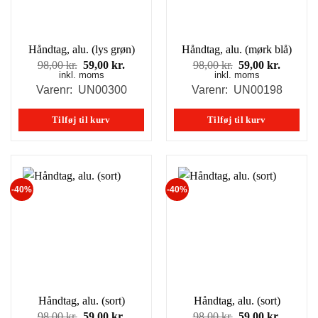
Håndtag, alu. (lys grøn)
Håndtag, alu. (mørk blå)
Den
Den
Den
Den
98,00
kr.
59,00
kr.
98,00
kr.
59,00
kr.
inkl. moms
oprindelige
aktuelle
inkl. moms
oprindelige
aktuell
pris
pris
pris
pris
Varenr: UN00300
Varenr: UN00198
var:
er:
var:
er:
98,00 kr..
59,00 kr..
98,00 kr..
59,00 kr
Tilføj til kurv
Tilføj til kurv
-40%
-40%
Håndtag, alu. (sort)
Håndtag, alu. (sort)
Den
Den
Den
Den
98,00
kr.
59,00
kr.
98,00
kr.
59,00
kr.