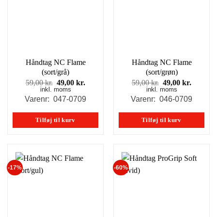
Håndtag NC Flame
Håndtag NC Flame
(sort/grå)
(sort/grøn)
Den
Den
Den
Den
59,00
kr.
49,00
kr.
59,00
kr.
49,00
kr.
inkl. moms
oprindelige
aktuelle
inkl. moms
oprindelige
aktuell
pris
pris
pris
pris
Varenr: 047-0709
Varenr: 046-0709
var:
er:
var:
er:
59,00 kr..
49,00 kr..
59,00 kr..
49,00 kr
Tilføj til kurv
Tilføj til kurv
-17%
-60%