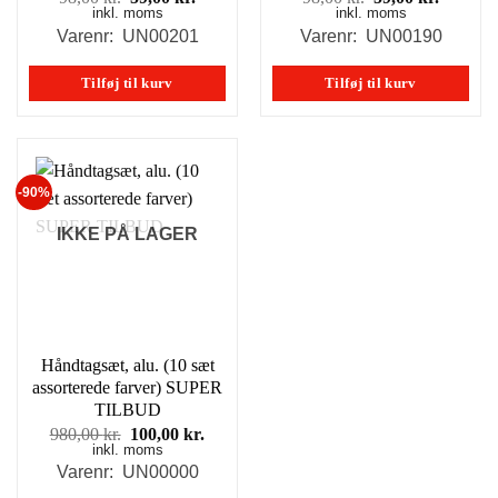
inkl. moms
oprindelige
aktuelle
inkl. moms
oprindelige
aktuell
pris
pris
pris
pris
Varenr: UN00201
Varenr: UN00190
var:
er:
var:
er:
98,00 kr..
59,00 kr..
98,00 kr..
59,00 kr
Tilføj til kurv
Tilføj til kurv
-90%
IKKE PÅ LAGER
Håndtagsæt, alu. (10 sæt
assorterede farver) SUPER
TILBUD
Den
Den
980,00
kr.
100,00
kr.
inkl. moms
oprindelige
aktuelle
pris
pris
Varenr: UN00000
var:
er: