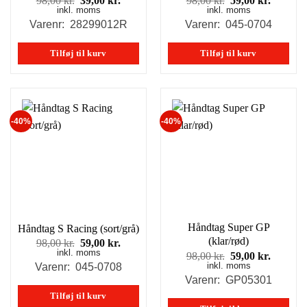
98,00
kr.
39,00
kr.
98,00
kr.
59,00
kr.
inkl. moms
oprindelige
aktuelle
inkl. moms
oprindelige
aktuell
pris
pris
pris
pris
Varenr: 28299012R
Varenr: 045-0704
var:
er:
var:
er:
98,00 kr..
39,00 kr..
98,00 kr..
59,00 kr
Tilføj til kurv
Tilføj til kurv
-40%
-40%
Håndtag Super GP
Håndtag S Racing (sort/grå)
(klar/rød)
Den
Den
98,00
kr.
59,00
kr.
inkl. moms
oprindelige
aktuelle
Den
Den
98,00
kr.
59,00
kr.
pris
pris
inkl. moms
oprindelige
aktuell
Varenr: 045-0708
var:
er:
pris
pris
Varenr: GP05301
98,00 kr..
59,00 kr..
var:
er:
Tilføj til kurv
98,00 kr..
59,00 kr