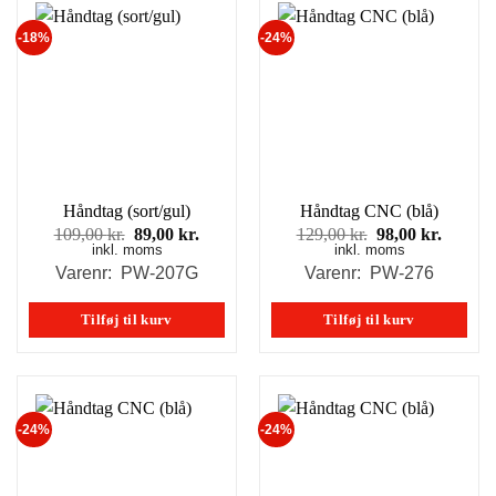
-18%
-24%
Håndtag (sort/gul)
Håndtag CNC (blå)
Den
Den
Den
Den
109,00
kr.
89,00
kr.
129,00
kr.
98,00
kr.
inkl. moms
oprindelige
aktuelle
inkl. moms
oprindelige
aktuell
pris
pris
pris
pris
Varenr: PW-207G
Varenr: PW-276
var:
er:
var:
er:
109,00 kr..
89,00 kr..
129,00 kr..
98,00 k
Tilføj til kurv
Tilføj til kurv
-24%
-24%