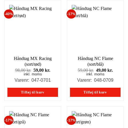
-40%
-17%
Håndtag MX Racing
Håndtag NC Flame
(sort/rød)
(sort/blå)
Den
Den
Den
Den
98,00
kr.
59,00
kr.
59,00
kr.
49,00
kr.
inkl. moms
oprindelige
aktuelle
inkl. moms
oprindelige
aktuell
pris
pris
pris
pris
Varenr: 047-0701
Varenr: 048-0709
var:
er:
var:
er:
98,00 kr..
59,00 kr..
59,00 kr..
49,00 kr
Tilføj til kurv
Tilføj til kurv
-17%
-17%