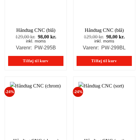
Håndtag CNC (blå)
Håndtag CNC (blå)
Den
Den
Den
Den
129,00
kr.
98,00
kr.
129,00
kr.
98,00
kr.
inkl. moms
oprindelige
aktuelle
inkl. moms
oprindelige
aktuell
pris
pris
pris
pris
Varenr: PW-295B
Varenr: PW-299BL
var:
er:
var:
er:
129,00 kr..
98,00 kr..
129,00 kr..
98,00 k
Tilføj til kurv
Tilføj til kurv
-24%
-24%