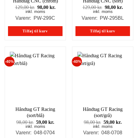
Håndtag CNC (chrom)
Håndtag CNC (sort)
Den
Den
Den
Den
129,00
kr.
98,00
kr.
129,00
kr.
98,00
kr.
inkl. moms
oprindelige
aktuelle
inkl. moms
oprindelige
aktuell
pris
pris
pris
pris
Varenr: PW-299C
Varenr: PW-295BL
var:
er:
var:
er:
129,00 kr..
98,00 kr..
129,00 kr..
98,00 k
Tilføj til kurv
Tilføj til kurv
-40%
-40%
Håndtag GT Racing
Håndtag GT Racing
(sort/blå)
(sort/grå)
Den
Den
Den
Den
98,00
kr.
59,00
kr.
98,00
kr.
59,00
kr.
inkl. moms
oprindelige
aktuelle
inkl. moms
oprindelige
aktuell
pris
pris
pris
pris
Varenr: 048-0704
Varenr: 048-0708
var:
er:
var:
er: