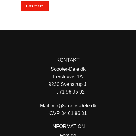
980,00 kr..
100,00 kr..
Læs mere
KONTAKT
Scooter-Dele.dk
Ferslevvej 1A
9230 Svenstrup J.
Tlf. 71 96 95 92
Mail
info@scooter-dele.dk
CVR 34 61 86 31
INFORMATION
Forside