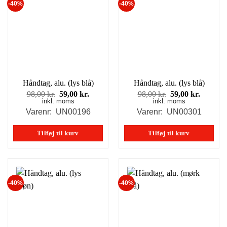
-40%
-40%
Håndtag, alu. (lys blå)
Håndtag, alu. (lys blå)
Den
Den
Den
Den
98,00
kr.
59,00
kr.
98,00
kr.
59,00
kr.
inkl. moms
oprindelige
aktuelle
inkl. moms
oprindelige
aktuell
pris
pris
pris
pris
Varenr: UN00196
Varenr: UN00301
var:
er:
var:
er:
98,00 kr..
59,00 kr..
98,00 kr..
59,00 kr
Tilføj til kurv
Tilføj til kurv
-40%
-40%