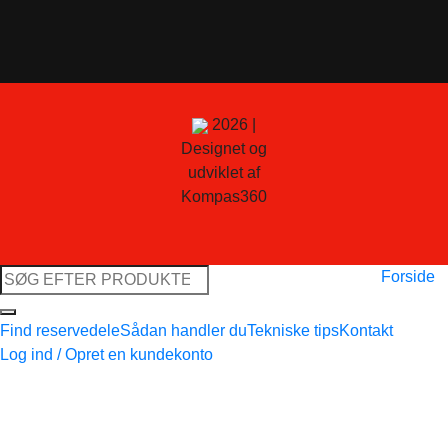
2026 |
Designet og
udviklet af
Kompas360
Søg
Forside
efter:
Find reservedele
Sådan handler du
Tekniske tips
Kontakt
Log ind / Opret en kundekonto