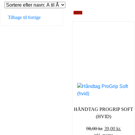
-60%
Tilbage til forrige
HÅNDTAG PROGRIP SOFT
(HVID)
Den
Den
98,00
kr.
39,00
kr.