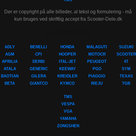
Der er copyright på alle billeder, al tekst og formulering - må
kun bruges ved skriftlig accept fra Scooter-Dele.dk
MÆRKER
ADLY
BENELLI
HONDA
MALAGUTI
SUZUKI
AGM
CPI
HOOPER
MOTOCR
SCOOTER
APRILIA
DERBI
ITAL-JET
PEUGEOT
4T
ATALA
GENERIC
KEEWAY
PGO
SYM
BAOTIAN
GILERA
KREIDLER
PIAGGIO
TEXAS
BETA
GIANTCO
KYMCO
RIEJU
TGB
TMS
VESPA
VGA
YAMAHA
ZONGSHEN