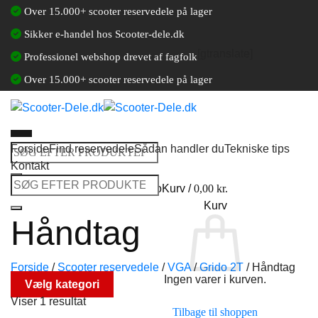
Fortsæt
Over 15.000+ scooter reservedele på lager
til
Sikker e-handel hos Scooter-dele.dk
indhold
[gtranslate]
Professionel webshop drevet af fagfolk
Over 15.000+ scooter reservedele på lager
Forside
Find reservedele
Sådan handler du
Tekniske tips
Søg
Kontakt
efter:
Søg
Log ind / Opret en kundekonto
Kurv /
0,00
kr.
efter:
Kurv
Håndtag
Forside
/
Scooter reservedele
/
VGA
/
Grido 2T
/
Håndtag
Ingen varer i kurven.
Vælg kategori
Viser 1 resultat
Tilbage til shoppen