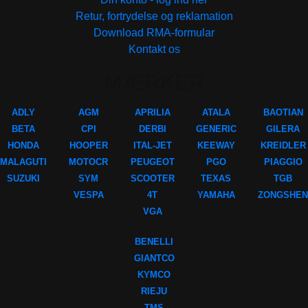
Retur, fortrydelse og reklamation
Download RMA-formular
Kontakt os
MÆRKER
ADLY
AGM
APRILIA
ATALA
BAOTIAN
BETA
CPI
DERBI
GENERIC
GILERA
HONDA
HOOPER
ITAL-JET
KEEWAY
KREIDLER
MALAGUTI
MOTOCR
PEUGEOT
PGO
PIAGGIO
SUZUKI
SYM
SCOOTER
TEXAS
TGB
VESPA
4T
YAMAHA
ZONGSHEN
VGA
BENELLI
GIANTCO
KYMCO
RIEJU
TMS