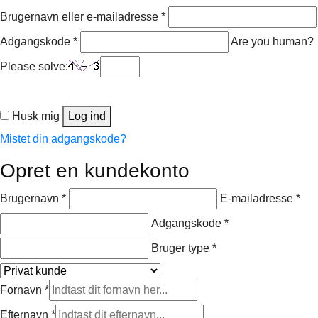
Påkrævet
Brugernavn eller e-mailadresse
*
Påkrævet
Adgangskode
*
Are you human?
Please solve:
Husk mig
Log ind
Mistet din adgangskode?
Opret en kundekonto
Påkrævet
Påk
Brugernavn
*
E-mailadresse
*
Påkrævet
Adgangskode
*
Bruger type
*
Fornavn
*
Efternavn
*