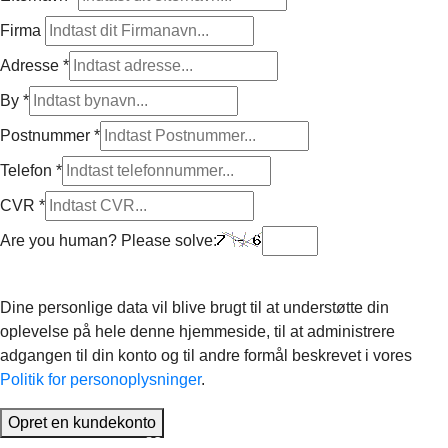
Firma
Adresse
*
By
*
Postnummer
*
Telefon
*
CVR
*
Are you human? Please solve:
Dine personlige data vil blive brugt til at understøtte din
oplevelse på hele denne hjemmeside, til at administrere
adgangen til din konto og til andre formål beskrevet i vores
Politik for personoplysninger
.
Opret en kundekonto
SCOOTERLAND
–
E-FORCE