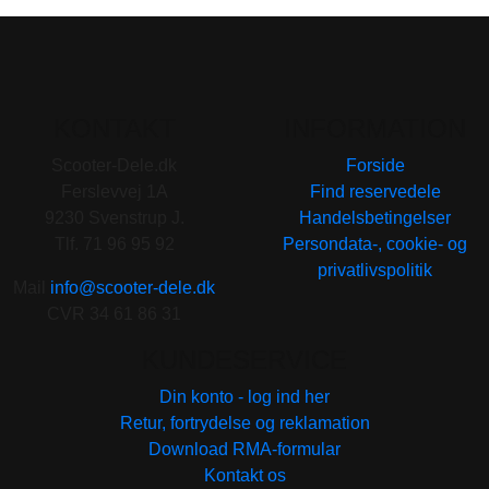
KONTAKT
INFORMATION
Scooter-Dele.dk
Forside
Ferslevvej 1A
Find reservedele
9230 Svenstrup J.
Handelsbetingelser
Tlf. 71 96 95 92
Persondata-, cookie- og
privatlivspolitik
Mail
info@scooter-dele.dk
CVR 34 61 86 31
KUNDESERVICE
Din konto - log ind her
Retur, fortrydelse og reklamation
Download RMA-formular
Kontakt os