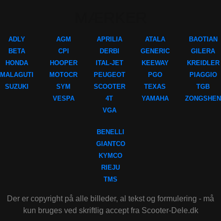
MÆRKER
ADLY
AGM
APRILIA
ATALA
BAOTIAN
BETA
CPI
DERBI
GENERIC
GILERA
HONDA
HOOPER
ITAL-JET
KEEWAY
KREIDLER
MALAGUTI
MOTOCR
PEUGEOT
PGO
PIAGGIO
SUZUKI
SYM
SCOOTER
TEXAS
TGB
VESPA
4T
YAMAHA
ZONGSHEN
VGA
BENELLI
GIANTCO
KYMCO
RIEJU
TMS
Der er copyright på alle billeder, al tekst og formulering - må
kun bruges ved skriftlig accept fra Scooter-Dele.dk