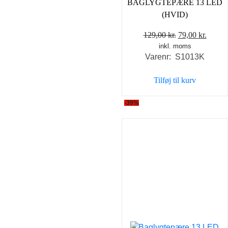
BAGLYGTEPÆRE 13 LED
(HVID)
Den
Den
129,00
kr.
79,00
kr.
inkl. moms
oprindelige
aktuel
Varenr: S1013K
pris
pris
var:
er:
Tilføj til kurv
129,00 kr..
79,00 
-39%