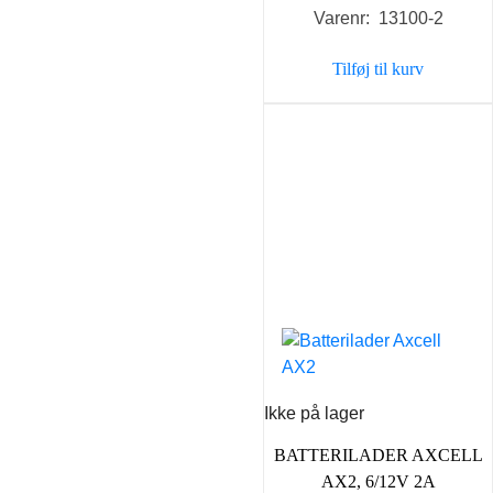
Varenr: 13100-2
pris
pris
var:
er:
Tilføj til kurv
43,90 kr..
35,00 k
Ikke på lager
BATTERILADER AXCELL
AX2, 6/12V 2A