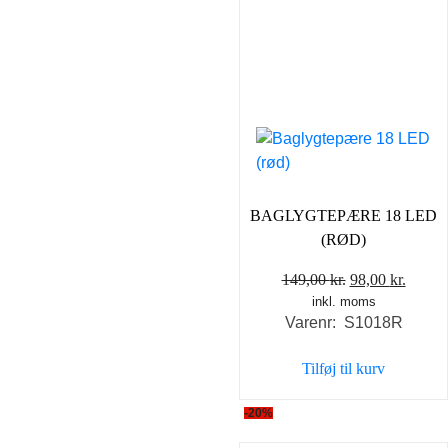
BAGLYGTEPÆRE 18 LED
(RØD)
Den
Den
149,00
kr.
98,00
kr.
inkl. moms
oprindelige
aktuel
Varenr: S1018R
pris
pris
var:
er:
Tilføj til kurv
149,00 kr..
98,00 
-20%