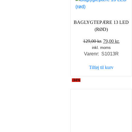
BAGLYGTEPÆRE 13 LED
(RØD)
Den
Den
129,00
kr.
79,00
kr.
inkl. moms
oprindelige
aktuel
Varenr: S1013R
pris
pris
var:
er:
Tilføj til kurv
129,00 kr..
79,00 
-34%