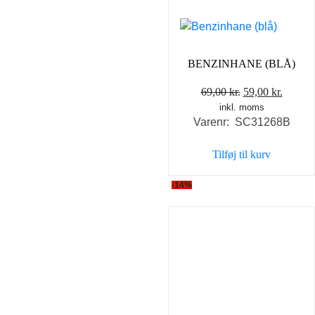
BENZINHANE (BLÅ)
Den
Den
69,00
kr.
59,00
kr.
inkl. moms
oprindelige
aktuel
Varenr: SC31268B
pris
pris
var:
er:
Tilføj til kurv
69,00 kr..
59,00 k
-14%