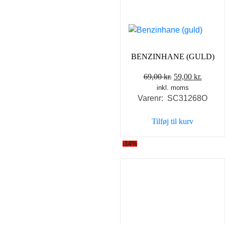
BENZINHANE (GULD)
Den
Den
69,00
kr.
59,00
kr.
inkl. moms
oprindelige
aktuel
Varenr: SC31268O
pris
pris
var:
er:
Tilføj til kurv
69,00 kr..
59,00 k
-14%