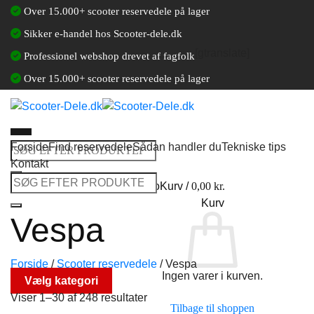
Fortsæt
Over 15.000+ scooter reservedele på lager
til
Sikker e-handel hos Scooter-dele.dk
indhold
[gtranslate]
Professionel webshop drevet af fagfolk
Over 15.000+ scooter reservedele på lager
Forside
Find reservedele
Sådan handler du
Tekniske tips
Søg
Kontakt
efter:
Søg
Log ind / Opret en kundekonto
Kurv /
0,00
kr.
efter:
Kurv
Vespa
Forside
/
Scooter reservedele
/
Vespa
Ingen varer i kurven.
Vælg kategori
Viser 1–30 af 248 resultater
Tilbage til shoppen