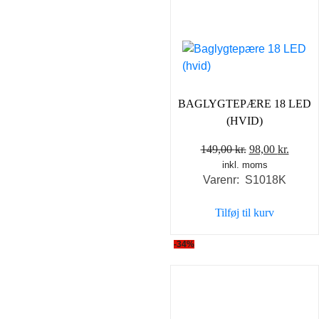
BAGLYGTEPÆRE 18 LED
(HVID)
Den
Den
149,00
kr.
98,00
kr.
inkl. moms
oprindelige
aktuel
Varenr: S1018K
pris
pris
var:
er:
Tilføj til kurv
149,00 kr..
98,00 
-34%