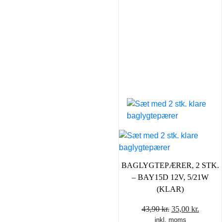
BAGLYGTEPÆRER, 2 STK.
– BAY15D 12V, 5/21W
(KLAR)
Den
Den
43,90
kr.
35,00
kr.
inkl. moms
oprindelige
aktuel