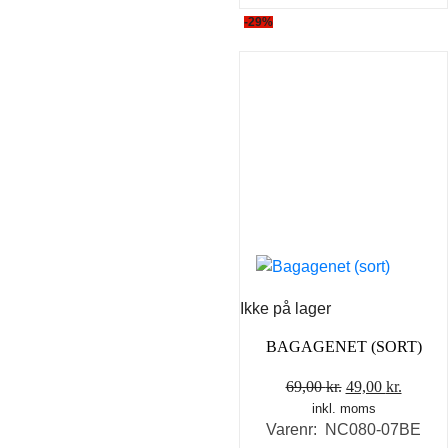
Dette
-29%
vare
har
flere
varianter.
Mulighederne
kan
vælges
på
varesiden
Ikke på lager
BAGAGENET (SORT)
Den
Den
69,00
kr.
49,00
kr.
inkl. moms
oprindelige
aktuel
Varenr: NC080-07BE
pris
pris