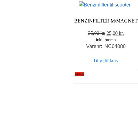
BENZINFILTER M/MAGNET
Den
Den
35,00
kr.
25,00
kr.
inkl. moms
oprindelige
aktuel
Varenr: NC04080
pris
pris
var:
er:
Tilføj til kurv
35,00 kr..
25,00 k
-14%