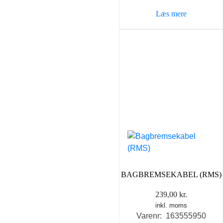
var:
er:
Læs mere
69,00 kr..
49,00 k
BAGBREMSEKABEL (RMS)
239,00
kr.
inkl. moms
Varenr: 163555950