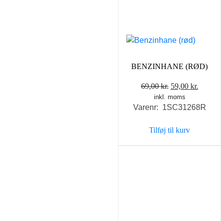
BENZINHANE (RØD)
Den
Den
69,00
kr.
59,00
kr.
inkl. moms
oprindelige
aktuel
Varenr: 1SC31268R
pris
pris
var:
er:
Tilføj til kurv
69,00 kr..
59,00 k