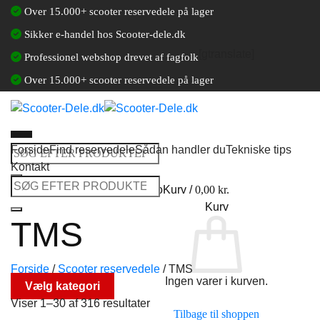
Fortsæt
Over 15.000+ scooter reservedele på lager
til
Sikker e-handel hos Scooter-dele.dk
indhold
[gtranslate]
Professionel webshop drevet af fagfolk
Over 15.000+ scooter reservedele på lager
Forside
Find reservedele
Sådan handler du
Tekniske tips
Søg
Kontakt
efter:
Søg
Log ind / Opret en kundekonto
Kurv /
0,00
kr.
efter:
Kurv
TMS
Forside
/
Scooter reservedele
/
TMS
Ingen varer i kurven.
Vælg kategori
Viser 1–30 af 316 resultater
Tilbage til shoppen