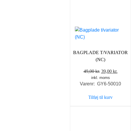
BAGPLADE T/VARIATOR
(NC)
Den
Den
49,00
kr.
39,00
kr.
inkl. moms
oprindelige
aktuel
Varenr: GY6-50010
pris
pris
var:
er:
Tilføj til kurv
49,00 kr..
39,00 k