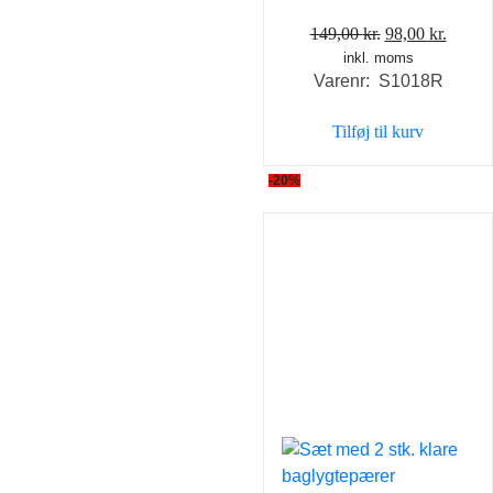
Den
Den
149,00
kr.
98,00
kr.
inkl. moms
oprindelige
aktuel
Varenr: S1018R
pris
pris
var:
er:
Tilføj til kurv
149,00 kr..
98,00 
-20%