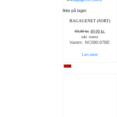
Ikke på lager
BAGAGENET (SORT)
Den
Den
69,00
kr.
49,00
kr.
inkl. moms
oprindelige
aktuel
Varenr: NC080-07BE
pris
pris
var:
er:
Læs mere
69,00 kr..
49,00 k
-12%