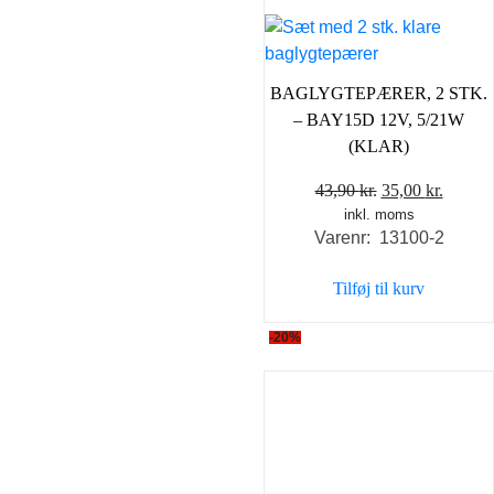
BAGLYGTEPÆRER, 2 STK.
– BAY15D 12V, 5/21W
(KLAR)
Den
Den
43,90
kr.
35,00
kr.
inkl. moms
oprindelige
aktuel
Varenr: 13100-2
pris
pris
var:
er:
Tilføj til kurv
43,90 kr..
35,00 k
-20%