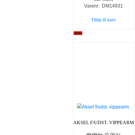
Varenr: DM14931
Tilføj til kurv
-8%
AKSEL F/UDST. VIPPEARM
Den
Den
49,00
kr.
45,00
kr.