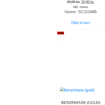
Den
Den
69,00
kr.
59,00
kr.
inkl. moms
oprindelige
aktuel
Varenr: SC31268B
pris
pris
var:
er:
Tilføj til kurv
69,00 kr..
59,00 k
-14%
BENZINHANE (GULD)