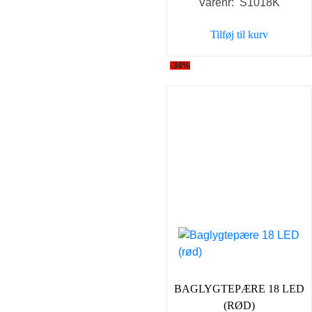
Varenr: S1018K
pris
pris
var:
er:
Tilføj til kurv
149,00 kr..
98,00 
-34%
BAGLYGTEPÆRE 18 LED
(RØD)