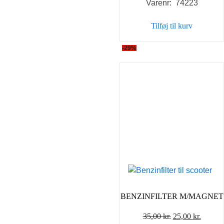
Varenr: 74223
Tilføj til kurv
-29%
BENZINFILTER M/MAGNET
Den
Den
35,00
kr.
25,00
kr.