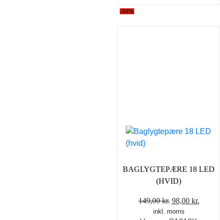
-34%
BAGLYGTEPÆRE 18 LED
(HVID)
Den
Den
149,00
kr.
98,00
kr.
inkl. moms
oprindelige
aktuel