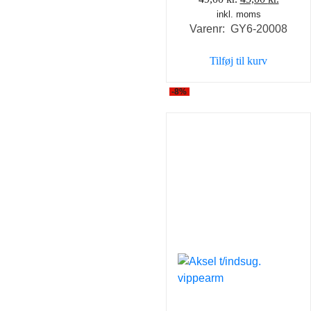
inkl. moms
oprindelige
aktuel
Varenr: GY6-20008
pris
pris
var:
er:
Tilføj til kurv
49,00 kr..
45,00 k
-8%