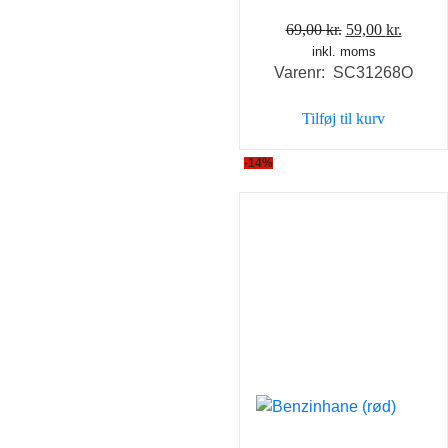
Den
Den
69,00
kr.
59,00
kr.
inkl. moms
oprindelige
aktuel
Varenr: SC31268O
pris
pris
var:
er:
Tilføj til kurv
69,00 kr..
59,00 k
-14%