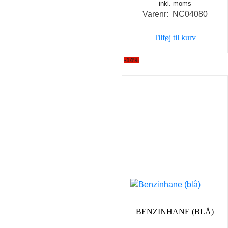
inkl. moms
oprindelige
aktuel
Varenr: NC04080
pris
pris
var:
er:
Tilføj til kurv
35,00 kr..
25,00 k
-14%
BENZINHANE (BLÅ)