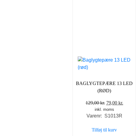
BAGLYGTEPÆRE 13 LED
(RØD)
Den
Den
129,00
kr.
79,00
kr.
inkl. moms
oprindelige
aktuel
Varenr: S1013R
pris
pris
var:
er:
Tilføj til kurv
129,00 kr..
79,00 