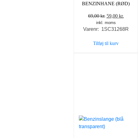
BENZINHANE (RØD)
Den
Den
69,00
kr.
59,00
kr.
inkl. moms
oprindelige
aktuel
Varenr: 1SC31268R
pris
pris
var:
er:
Tilføj til kurv
69,00 kr..
59,00 k