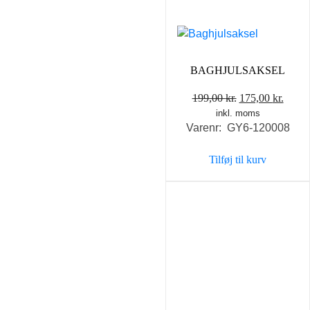
BAGHJULSAKSEL
Den
Den
199,00
kr.
175,00
kr.
inkl. moms
oprindelige
aktue
Varenr: GY6-120008
pris
pris
var:
er:
Tilføj til kurv
199,00 kr..
175,0