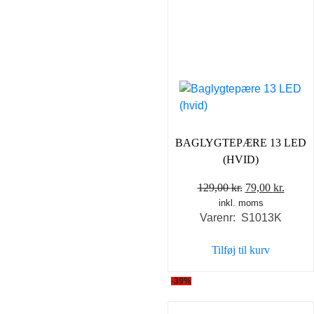
BAGLYGTEPÆRE 13 LED
(HVID)
Den
Den
129,00
kr.
79,00
kr.
inkl. moms
oprindelige
aktuel
Varenr: S1013K
pris
pris
var:
er:
Tilføj til kurv
129,00 kr..
79,00 
-39%