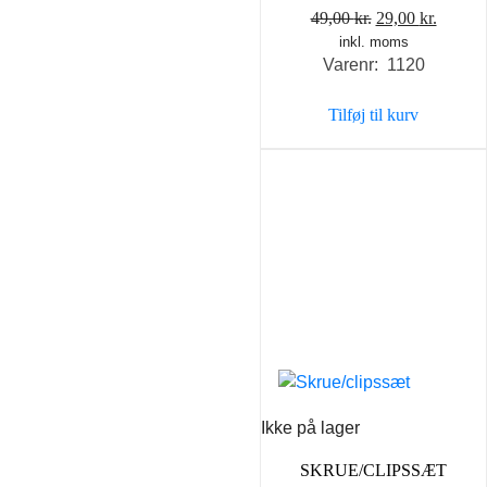
Den
Den
49,00
kr.
29,00
kr.
inkl. moms
oprindelige
aktuel
Varenr: 1120
pris
pris
var:
er:
Tilføj til kurv
49,00 kr..
29,00 k
Ikke på lager
SKRUE/CLIPSSÆT