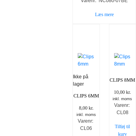
Varenr: NC080-07BE
pris
pris
var:
er:
Læs mere
69,00 kr..
49,00 k
Ikke på
CLIPS 8MM
lager
10,00
kr.
CLIPS 6MM
inkl. moms
Varenr:
8,00
kr.
CL08
inkl. moms
Varenr:
Tilføj til
CL06
kurv