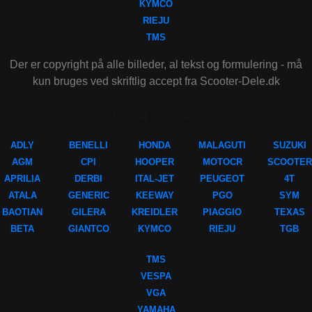
KYMCO
RIEJU
TMS
Der er copyright på alle billeder, al tekst og formulering - må
kun bruges ved skriftlig accept fra Scooter-Dele.dk
MÆRKER
ADLY
BENELLI
HONDA
MALAGUTI
SUZUKI
AGM
CPI
HOOPER
MOTOCR
SCOOTER
APRILIA
DERBI
ITAL-JET
PEUGEOT
4T
ATALA
GENERIC
KEEWAY
PGO
SYM
BAOTIAN
GILERA
KREIDLER
PIAGGIO
TEXAS
BETA
GIANTCO
KYMCO
RIEJU
TGB
TMS
VESPA
VGA
YAMAHA