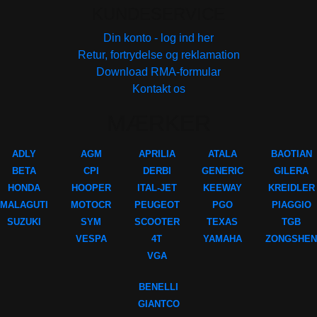
KUNDESERVICE
Din konto - log ind her
Retur, fortrydelse og reklamation
Download RMA-formular
Kontakt os
MÆRKER
ADLY
AGM
APRILIA
ATALA
BAOTIAN
BETA
CPI
DERBI
GENERIC
GILERA
HONDA
HOOPER
ITAL-JET
KEEWAY
KREIDLER
MALAGUTI
MOTOCR
PEUGEOT
PGO
PIAGGIO
SUZUKI
SYM
SCOOTER
TEXAS
TGB
VESPA
4T
YAMAHA
ZONGSHEN
VGA
BENELLI
GIANTCO