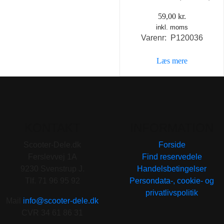
59,00
kr.
inkl. moms
Varenr: P120036
Læs mere
KONTAKT
INFORMATION
Scooter-Dele.dk
Forside
Ferslevvej 1A
Find reservedele
9230 Svenstrup J.
Handelsbetingelser
Tlf. 71 96 95 92
Persondata-, cookie- og
privatlivspolitik
Mail
info@scooter-dele.dk
CVR 34 61 86 31