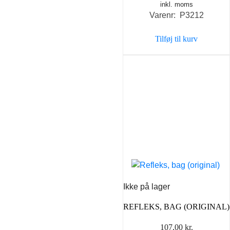
inkl. moms
oprindelige
aktuel
Varenr: P3212
pris
pris
var:
er:
Tilføj til kurv
39,00 kr..
29,00 k
Ikke på lager
REFLEKS, BAG (ORIGINAL)
107,00
kr.