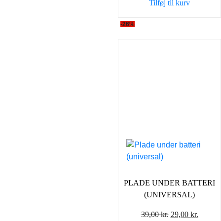
Tilføj til kurv
-26%
PLADE UNDER BATTERI
(UNIVERSAL)
Den
Den
39,00
kr.
29,00
kr.