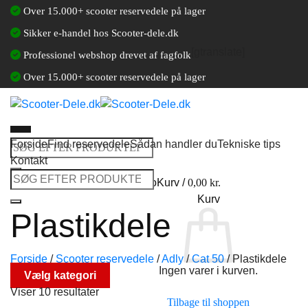
Fortsæt
Over 15.000+ scooter reservedele på lager
til
Sikker e-handel hos Scooter-dele.dk
indhold
[gtranslate]
Professionel webshop drevet af fagfolk
Over 15.000+ scooter reservedele på lager
Forside
Find reservedele
Sådan handler du
Tekniske tips
Søg
Kontakt
efter:
Søg
Log ind / Opret en kundekonto
Kurv /
0,00
kr.
efter:
Kurv
Plastikdele
Forside
/
Scooter reservedele
/
Adly
/
Cat 50
/
Plastikdele
Ingen varer i kurven.
Vælg kategori
Viser 10 resultater
Tilbage til shoppen