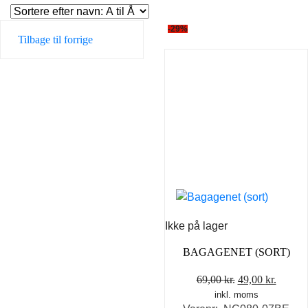
-29%
Tilbage til forrige
Ikke på lager
BAGAGENET (SORT)
Den
Den
69,00
kr.
49,00
kr.
inkl. moms
oprindelige
aktuel