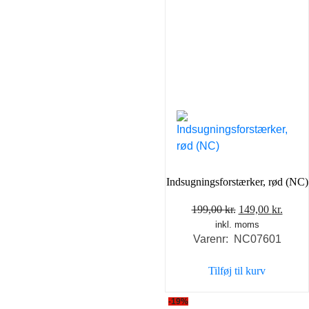
Indsugningsforstærker, rød (NC)
Den
Den
199,00
kr.
149,00
kr.
inkl. moms
oprindelige
aktue
Varenr: NC07601
pris
pris
var:
er:
Tilføj til kurv
199,00 kr..
149,0
-19%