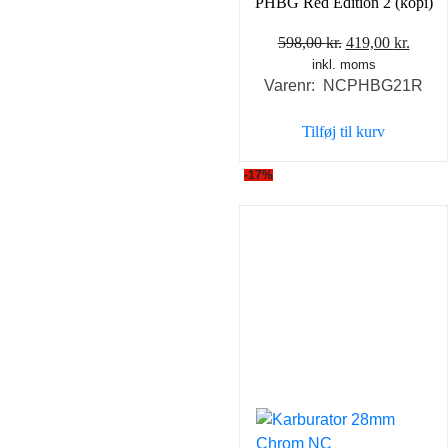
PHBG Red Edition 2 (kopi)
Den
Den
598,00
kr.
419,00
kr.
inkl. moms
oprindelige
aktue
Varenr: NCPHBG21R
pris
pris
var:
er:
Tilføj til kurv
598,00 kr..
419,0
-17%