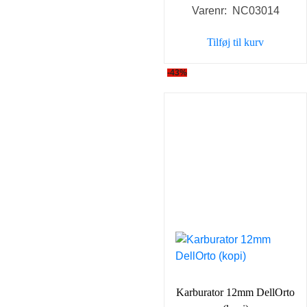
Varenr: NC03014
pris
pris
var:
er:
Tilføj til kurv
598,00 kr..
399,0
-43%
Karburator 12mm DellOrto