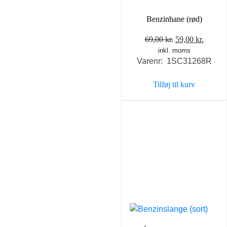
Benzinhane (rød)
Den
Den
69,00
kr.
59,00
kr.
inkl. moms
oprindelige
aktuel
Varenr: 1SC31268R
pris
pris
var:
er:
Tilføj til kurv
69,00 kr..
59,00 k