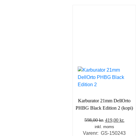
Karburator 21mm DellOrto
PHBG Black Edition 2 (kopi)
Den
Den
598,00
kr.
419,00
kr.
inkl. moms
oprindelige
aktue
Varenr: GS-150243
pris
pris