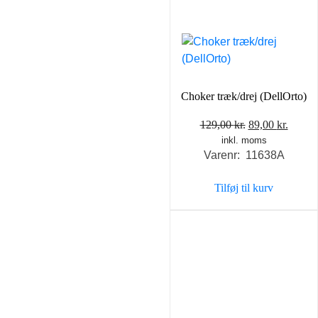
Choker træk/drej (DellOrto)
Den
Den
129,00
kr.
89,00
kr.
inkl. moms
oprindelige
aktuel
Varenr: 11638A
pris
pris
var:
er:
Tilføj til kurv
129,00 kr..
89,00 