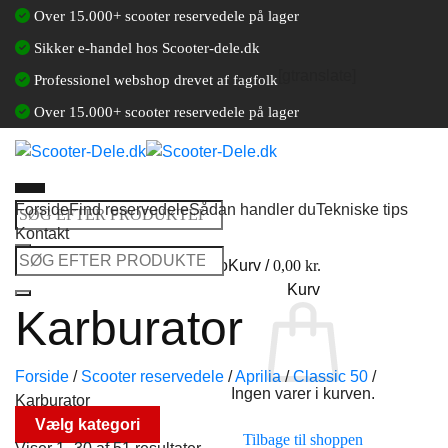
Fortsæt
Over 15.000+ scooter reservedele på lager
til
Sikker e-handel hos Scooter-dele.dk
indhold
[gtranslate]
Professionel webshop drevet af fagfolk
Over 15.000+ scooter reservedele på lager
Forside
Find reservedele
Sådan handler du
Tekniske tips
Søg
Kontakt
efter:
Søg
Log ind / Opret en kundekonto
Kurv /
0,00
kr.
efter:
Kurv
Karburator
Forside
/
Scooter reservedele
/
Aprilia
/
Classic 50
/
Ingen varer i kurven.
Karburator
Vælg kategori
Tilbage til shoppen