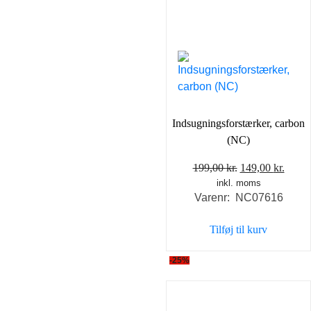
Indsugningsforstærker, carbon
(NC)
Den
Den
199,00
kr.
149,00
kr.
inkl. moms
oprindelige
aktue
Varenr: NC07616
pris
pris
var:
er:
Tilføj til kurv
199,00 kr..
149,0
-25%