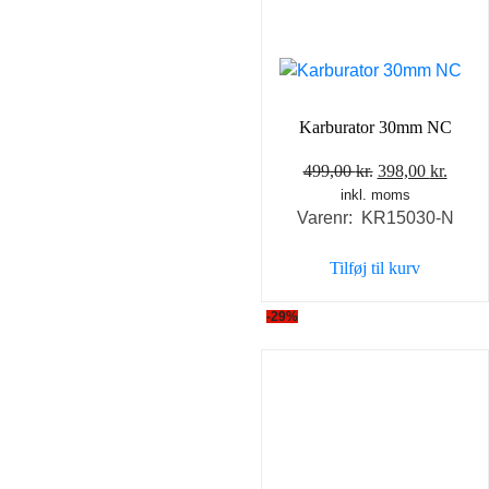
Karburator 30mm NC
Den
Den
499,00
kr.
398,00
kr.
inkl. moms
oprindelige
aktue
Varenr: KR15030-N
pris
pris
var:
er:
Tilføj til kurv
499,00 kr..
398,0
-29%