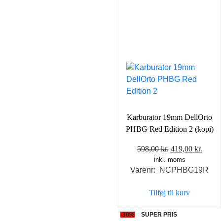
Karburator 19mm DellOrto
PHBG Red Edition 2 (kopi)
Den
Den
598,00
kr.
419,00
kr.
inkl. moms
oprindelige
aktue
Varenr: NCPHBG19R
pris
pris
var:
er:
Tilføj til kurv
598,00 kr..
419,0
-30%
SUPER PRIS