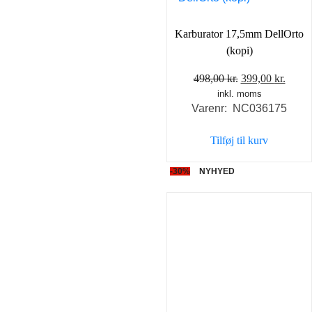
Karburator 17,5mm DellOrto
(kopi)
Den
Den
498,00
kr.
399,00
kr.
inkl. moms
oprindelige
aktue
Varenr: NC036175
pris
pris
var:
er:
Tilføj til kurv
498,00 kr..
399,0
-30%
NYHYED