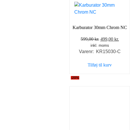
Karburator 30mm Chrom NC
Den
Den
599,00
kr.
499,00
kr.
inkl. moms
oprindelige
aktue
Varenr: KR15030-C
pris
pris
var:
er:
Tilføj til kurv
599,00 kr..
499,0
-20%