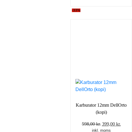
-33%
Karburator 12mm DellOrto
(kopi)
Den
Den
598,00
kr.
399,00
kr.
inkl. moms
oprindelige
aktue