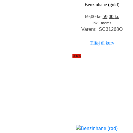
Benzinhane (guld)
Den
Den
69,00
kr.
59,00
kr.
inkl. moms
oprindelige
aktuel
Varenr: SC31268O
pris
pris
var:
er:
Tilføj til kurv
69,00 kr..
59,00 k
-14%