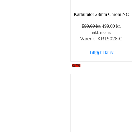
Karburator 28mm Chrom NC
Den
Den
599,00
kr.
499,00
kr.
inkl. moms
oprindelige
aktue
Varenr: KR15028-C
pris
pris
var:
er:
Tilføj til kurv
599,00 kr..
499,0
-17%