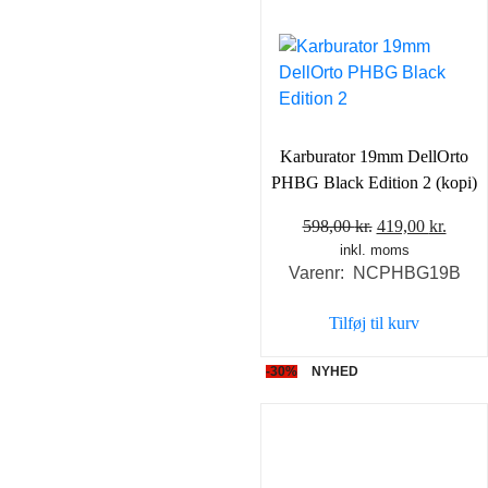
Karburator 19mm DellOrto
PHBG Black Edition 2 (kopi)
Den
Den
598,00
kr.
419,00
kr.
inkl. moms
oprindelige
aktue
Varenr: NCPHBG19B
pris
pris
var:
er:
Tilføj til kurv
598,00 kr..
419,0
-30%
NYHED