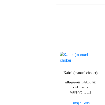
Kabel (manuel choker)
Den
Den
185,00
kr.
149,00
kr.
inkl. moms
oprindelige
aktue
Varenr: CC1
pris
pris
var:
er:
Tilføj til kurv
185,00 kr..
149,0