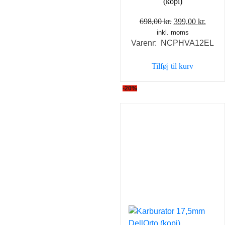
(kopi)
Den
Den
698,00
kr.
399,00
kr.
inkl. moms
oprindelige
aktue
Varenr: NCPHVA12EL
pris
pris
var:
er:
Tilføj til kurv
698,00 kr..
399,0
-20%