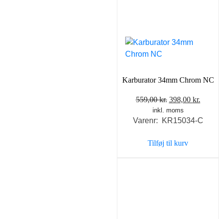
Karburator 34mm Chrom NC
Den
Den
559,00
kr.
398,00
kr.
inkl. moms
oprindelige
aktue
Varenr: KR15034-C
pris
pris
var:
er:
Tilføj til kurv
559,00 kr..
398,0