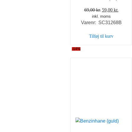
Den
Den
69,00
kr.
59,00
kr.
inkl. moms
oprindelige
aktuel
Varenr: SC31268B
pris
pris
var:
er:
Tilføj til kurv
69,00 kr..
59,00 k
-14%