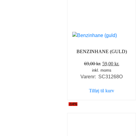
BENZINHANE (GULD)
Den
Den
69,00
kr.
59,00
kr.
inkl. moms
oprindelige
aktuelle
Varenr: SC31268O
pris
pris
var:
er:
Tilføj til kurv
69,00 kr..
59,00 kr
-14%