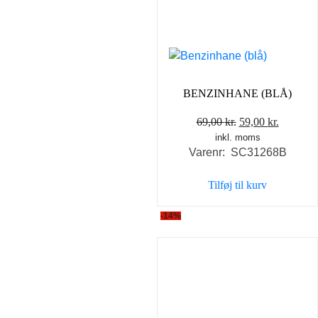
BENZINHANE (BLÅ)
Den
Den
69,00
kr.
59,00
kr.
inkl. moms
oprindelige
aktuelle
Varenr: SC31268B
pris
pris
var:
er:
Tilføj til kurv
69,00 kr..
59,00 kr
-14%