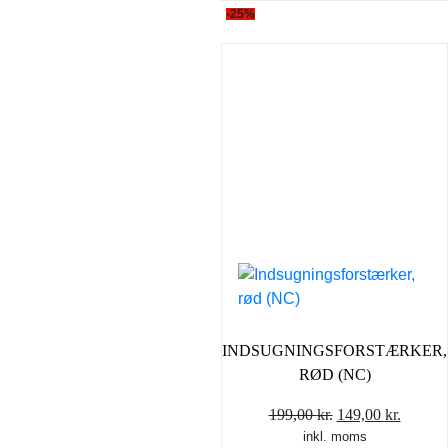
-25%
INDSUGNINGSFORSTÆRKER,
RØD (NC)
Den
Den
199,00
kr.
149,00
kr.
inkl. moms
oprindelige
aktuel