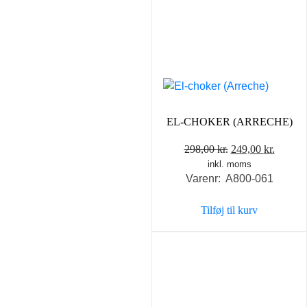
EL-CHOKER (ARRECHE)
Den
Den
298,00
kr.
249,00
kr.
inkl. moms
oprindelige
aktuel
Varenr: A800-061
pris
pris
var:
er:
Tilføj til kurv
298,00 kr..
249,00 