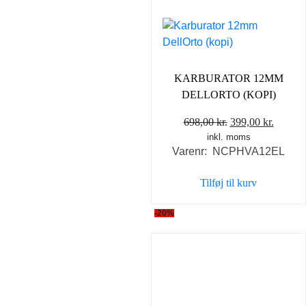
KARBURATOR 12MM
DELLORTO (KOPI)
Den
Den
698,00
kr.
399,00
kr.
inkl. moms
oprindelige
aktuel
Varenr: NCPHVA12EL
pris
pris
var:
er:
Tilføj til kurv
698,00 kr..
399,00 
-20%