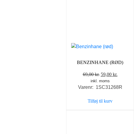
BENZINHANE (RØD)
Den
Den
69,00
kr.
59,00
kr.
inkl. moms
oprindelige
aktuelle
Varenr: 1SC31268R
pris
pris
var:
er:
Tilføj til kurv
69,00 kr..
59,00 kr