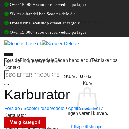
Fortsæt
Over 15.000+ scooter reservedele på lager
til
Sikker e-handel hos Scooter-dele.dk
indhold
[gtranslate]
Professionel webshop drevet af fagfolk
Over 15.000+ scooter reservedele på lager
Forside
Find reservedele
Sådan handler du
Tekniske tips
Søg
Kontakt
efter:
Søg
Log ind / Opret en kundekonto
Kurv /
0,00
kr.
efter:
Kurv
Karburator
Forside
/
Scooter reservedele
/
Aprilia
/
Gulliver
/
Ingen varer i kurven.
Karburator
Vælg kategori
Tilbage til shoppen