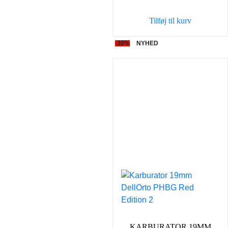
var:
er:
Tilføj til kurv
598,00 kr..
419,00 
-30%
NYHED
KARBURATOR 19MM