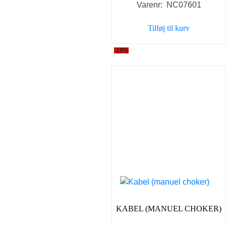
Varenr: NC07601
pris
pris
var:
er:
Tilføj til kurv
199,00 kr..
149,00 
-19%
KABEL (MANUEL CHOKER)