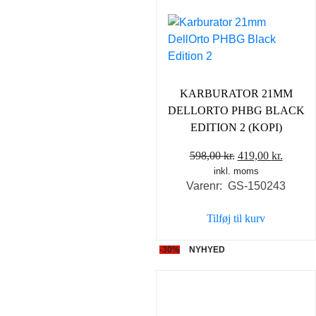
KARBURATOR 21MM
DELLORTO PHBG BLACK
EDITION 2 (KOPI)
Den
Den
598,00
kr.
419,00
kr.
inkl. moms
oprindelige
aktuel
Varenr: GS-150243
pris
pris
var:
er:
Tilføj til kurv
598,00 kr..
419,00 
-30%
NYHYED