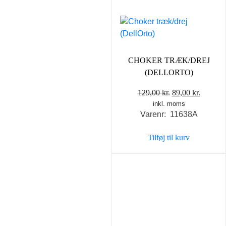
CHOKER TRÆK/DREJ
(DELLORTO)
Den
Den
129,00
kr.
89,00
kr.
inkl. moms
oprindelige
aktuell
Varenr: 11638A
pris
pris
var:
er:
Tilføj til kurv
129,00 kr..
89,00 kr