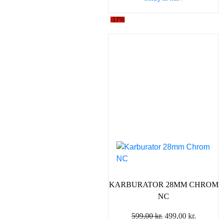
598,00 kr..
419,00 
-17%
KARBURATOR 28MM CHROM
NC
Den
Den
599,00
kr.
499,00
kr.