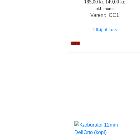
Den
Den
185,00
kr.
149,00
kr.
inkl. moms
oprindelige
aktuel
Varenr: CC1
pris
pris
var:
er:
Tilføj til kurv
185,00 kr..
149,00 
-33%