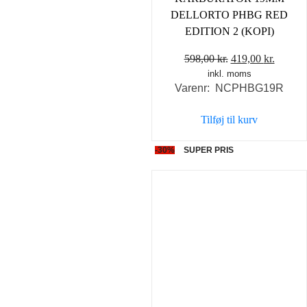
DELLORTO PHBG RED
EDITION 2 (KOPI)
Den
Den
598,00
kr.
419,00
kr.
inkl. moms
oprindelige
aktuel
Varenr: NCPHBG19R
pris
pris
var:
er:
Tilføj til kurv
598,00 kr..
419,00 
-30%
SUPER PRIS