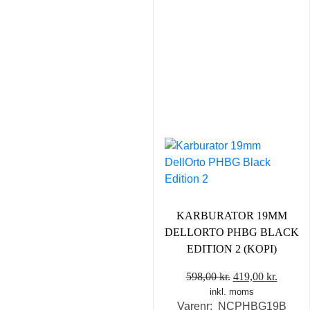
KARBURATOR 19MM
DELLORTO PHBG BLACK
EDITION 2 (KOPI)
Den
Den
598,00
kr.
419,00
kr.
inkl. moms
oprindelige
aktuel
Varenr: NCPHBG19B
pris
pris