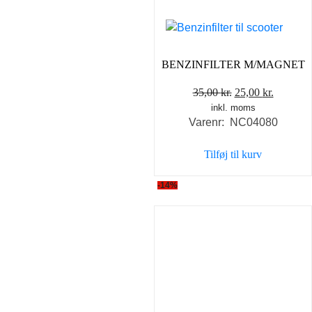
BENZINFILTER M/MAGNET
Den
Den
35,00
kr.
25,00
kr.
inkl. moms
oprindelige
aktuelle
Varenr: NC04080
pris
pris
var:
er:
Tilføj til kurv
35,00 kr..
25,00 kr
-14%