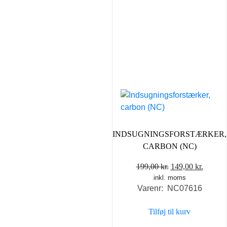
INDSUGNINGSFORSTÆRKER,
CARBON (NC)
Den
Den
199,00
kr.
149,00
kr.
inkl. moms
oprindelige
aktuel
Varenr: NC07616
pris
pris
var:
er:
Tilføj til kurv
199,00 kr..
149,00 