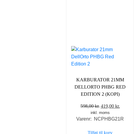
KARBURATOR 21MM
DELLORTO PHBG RED
EDITION 2 (KOPI)
Den
Den
598,00
kr.
419,00
kr.
inkl. moms
oprindelige
aktuel
Varenr: NCPHBG21R
pris
pris
var:
er:
Tilføj til kurv