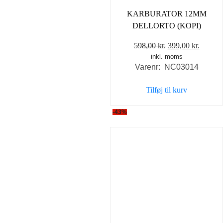
KARBURATOR 12MM
DELLORTO (KOPI)
Den
Den
598,00
kr.
399,00
kr.
inkl. moms
oprindelige
aktuel
Varenr: NC03014
pris
pris
var:
er:
Tilføj til kurv
598,00 kr..
399,00 
-43%