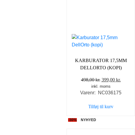
KARBURATOR 17,5MM
DELLORTO (KOPI)
Den
Den
498,00
kr.
399,00
kr.
inkl. moms
oprindelige
aktuel
Varenr: NC036175
pris
pris
var:
er:
Tilføj til kurv
498,00 kr..
399,00 
-30%
NYHYED