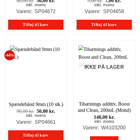
Den
Den
Den
Den
80,00
kr.
50,00
kr.
9,00
kr.
7,00
kr.
inkl. moms
oprindelige
aktuelle
inkl. moms
oprindelige
aktuelle
pris
pris
pris
pris
Varenr: SP04672
Varenr: SP04658
var:
er:
var:
er:
80,00 kr..
50,00 kr..
9,00 kr..
7,00 kr..
Tilføj til kurv
Tilføj til kurv
-44%
IKKE PÅ LAGER
Tilsætnings additiv, Boost
Spændebånd 9mm (10 stk.)
and Clean, 200mL (Motul)
Den
Den
90,00
kr.
50,00
kr.
inkl. moms
oprindelige
aktuelle
148,00
kr.
pris
pris
inkl. moms
Varenr: SP04661
var:
er:
Varenr: W4103200
90,00 kr..
50,00 kr..
Tilføj til kurv