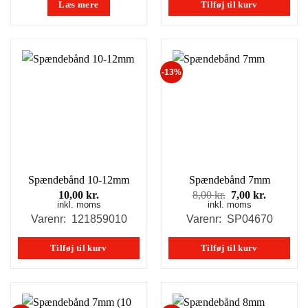
Læs mere
Tilføj til kurv
-13%
Spændebånd 10-12mm
Spændebånd 7mm
Den
Den
10,00
kr.
8,00
kr.
7,00
kr.
inkl. moms
inkl. moms
oprindelige
aktuelle
pris
pris
Varenr: 121859010
Varenr: SP04670
var:
er:
8,00 kr..
7,00 kr..
Tilføj til kurv
Tilføj til kurv