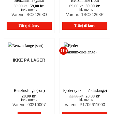
Benzinhane (guld)
Benzinhane (rød)
Den
Den
Den
Den
69,00
kr.
59,00
kr.
69,00
kr.
59,00
kr.
inkl. moms
oprindelige
aktuelle
inkl. moms
oprindelige
aktuell
pris
pris
pris
pris
Varenr: SC31268O
Varenr: 1SC31268R
var:
er:
var:
er:
69,00 kr..
59,00 kr..
69,00 kr..
59,00 kr
Tilføj til kurv
Tilføj til kurv
-38%
IKKE PÅ LAGER
Benzinslange (sort)
Fjeder (vakuum/olieslange)
Den
Den
20,00
kr.
32,50
kr.
20,00
kr.
inkl. moms
inkl. moms
oprindelige
aktuell
pris
pris
Varenr: 00210007
Varenr: P1706611000
var:
er:
32,50 kr..
20,00 kr