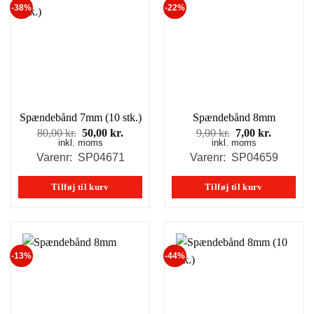
-38%
-22%
Spændebånd 7mm (10 stk.)
Spændebånd 8mm
Den
Den
Den
Den
80,00
kr.
50,00
kr.
9,00
kr.
7,00
kr.
inkl. moms
oprindelige
aktuelle
inkl. moms
oprindelige
aktuelle
pris
pris
pris
pris
Varenr: SP04671
Varenr: SP04659
var:
er:
var:
er:
80,00 kr..
50,00 kr..
9,00 kr..
7,00 kr..
Tilføj til kurv
Tilføj til kurv
-13%
-44%