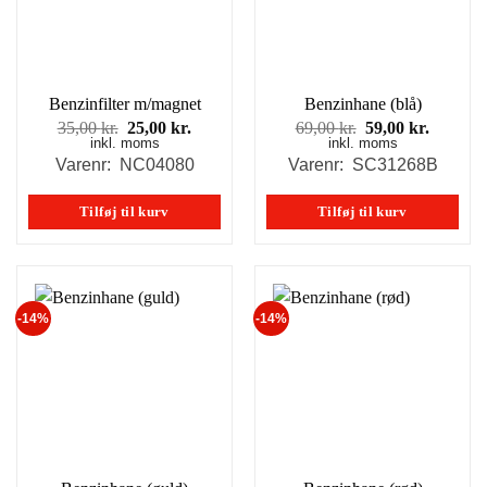
Benzinfilter m/magnet
Benzinhane (blå)
Den
Den
Den
Den
35,00
kr.
25,00
kr.
69,00
kr.
59,00
kr.
inkl. moms
oprindelige
aktuelle
inkl. moms
oprindelige
aktuell
pris
pris
pris
pris
Varenr: NC04080
Varenr: SC31268B
var:
er:
var:
er:
35,00 kr..
25,00 kr..
69,00 kr..
59,00 kr
Tilføj til kurv
Tilføj til kurv
-14%
-14%