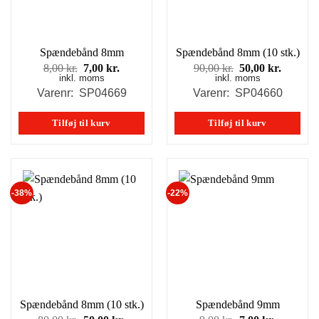
Spændebånd 8mm
Spændebånd 8mm (10 stk.)
Den
Den
Den
Den
8,00
kr.
7,00
kr.
90,00
kr.
50,00
kr.
inkl. moms
oprindelige
aktuelle
inkl. moms
oprindelige
aktuell
pris
pris
pris
pris
Varenr: SP04669
Varenr: SP04660
var:
er:
var:
er:
8,00 kr..
7,00 kr..
90,00 kr..
50,00 kr
Tilføj til kurv
Tilføj til kurv
-38%
-22%
Spændebånd 8mm (10 stk.)
Spændebånd 9mm