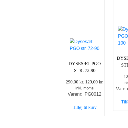
DYS
DYSESÆT PGO
STR
STR. 72-90
1
Den
Den
290,00
kr.
129,00
kr.
in
inkl. moms
oprindelige
aktuelle
Vare
Varenr: PG0012
pris
pris
Tilf
var:
er:
Tilføj til kurv
290,00 kr..
129,00 kr..