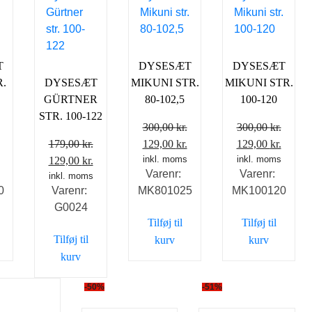
T
DYSESÆT
DYSESÆT
.
DYSESÆT
MIKUNI STR.
MIKUNI STR.
GÜRTNER
80-102,5
100-120
STR. 100-122
300,00
kr.
300,00
kr.
Den
Den
Den
Den
Den
179,00
kr.
129,00
kr.
129,00
kr.
ge
aktuelle
Den
Den
oprindelige
inkl. moms
aktuelle
oprindelige
inkl. moms
aktuel
129,00
kr.
Varenr:
Varenr:
pris
oprindelige
inkl. moms
aktuelle
pris
pris
pris
pris
0
Varenr:
MK801025
MK100120
er:
pris
pris
var:
er:
var:
er:
G0024
.
129,00 kr..
var:
er:
300,00 kr..
129,00 kr..
300,00 kr..
129,00
Tilføj til
Tilføj til
179,00 kr..
129,00 kr..
Tilføj til
kurv
kurv
kurv
-50%
-51%