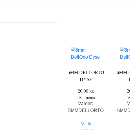
5MM DELLORTO
6MM 
DYSE
20,00
kr.
2
inkl. moms
in
Varenr:
V
5MMDELLORTO
6MM
Vælg