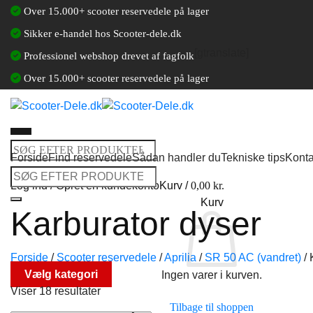
Fortsæt
Over 15.000+ scooter reservedele på lager
til
Sikker e-handel hos Scooter-dele.dk
indhold
[gtranslate]
Professionel webshop drevet af fagfolk
Over 15.000+ scooter reservedele på lager
Søg
Forside
Find reservedele
Sådan handler du
Tekniske tips
Konta
efter:
Søg
Log ind / Opret en kundekonto
Kurv /
0,00
kr.
efter:
Kurv
Karburator dyser
Forside
/
Scooter reservedele
/
Aprilia
/
SR 50 AC (vandret)
/
K
Vælg kategori
Ingen varer i kurven.
Viser 18 resultater
Tilbage til shoppen