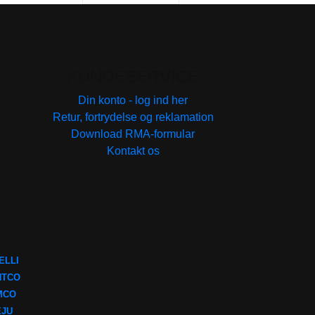
flere
varianter.
Mulighedern
kan
vælges
KUNDESERVICE
på
Din konto - log ind her
varesiden
Retur, fortrydelse og reklamation
Download RMA-formular
Kontakt os
ELLI
NTCO
MCO
EJU