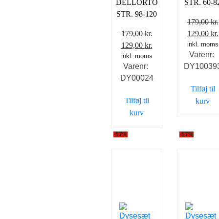
DELLORTO
STR. 60-8
STR. 98-120
179,00
kr.
Den
179,00
kr.
129,00
kr.
Den
Den
oprindeli
inkl. moms
129,00
kr.
Varenr:
oprindelige
inkl. moms
aktuelle
pris
Varenr:
DY10039
pris
pris
var:
DY00024
var:
er:
179,00 kr.
Tilføj til
179,00 kr..
129,00 kr..
Tilføj til
kurv
kurv
-57%
-57%