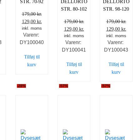
2
STR. 70-92
DELLORTO
DELLORTO
STR. 80-102
STR. 98-120
179,00
kr.
Den
Den
Den
129,00
kr.
179,00
kr.
179,00
kr.
ge
aktuelle
oprindelige
inkl. moms
aktuelle
Den
Den
Den
Den
129,00
kr.
129,00
kr.
Varenr:
pris
pris
pris
oprindelige
inkl. moms
aktuelle
oprindelige
inkl. moms
aktuel
3
DY100040
Varenr:
Varenr:
er:
var:
er:
pris
pris
pris
pris
DY100041
DY100043
.
129,00 kr..
179,00 kr..
129,00 kr..
var:
er:
var:
er:
Tilføj til
179,00 kr..
129,00 kr..
179,00 kr..
129,00
Tilføj til
Tilføj til
kurv
kurv
kurv
-28%
-57%
-57%