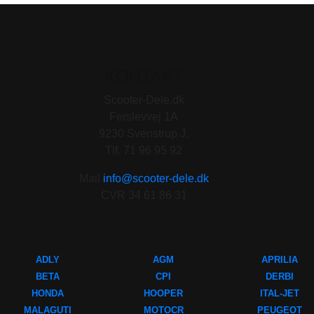
KONTAKT
Scooter-Dele.dk
Ferslevvej 1A
9230 Svenstrup J.
Tlf. 71 96 95 92
Mail
info@scooter-dele.dk
CVR 34 61 86 31
ADLY
AGM
APRILIA
BETA
CPI
DERBI
HONDA
HOOPER
ITAL-JET
MALAGUTI
MOTOCR
PEUGEOT