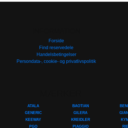
INFORMATION
Forside
Find reservedele
Handelsbetingelser
Persondata-, cookie- og privatlivspolitik
MÆRKER
ATALA
BAOTIAN
BEN
GENERIC
GILERA
GIA
KEEWAY
KREIDLER
KY
PGO
PIAGGIO
RI