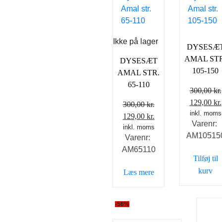
Ikke på lager
DYSESÆ
AMAL STR
DYSESÆT
105-150
AMAL STR.
65-110
300,00
kr.
Den
129,00
kr.
300,00
kr.
oprindeli
inkl. moms
Den
Den
129,00
kr.
Varenr:
pris
oprindelige
inkl. moms
aktuelle
AM10515
Varenr:
var:
pris
pris
AM65110
300,00 kr.
var:
er:
Tilføj til
300,00 kr..
129,00 kr..
kurv
Læs mere
-56%