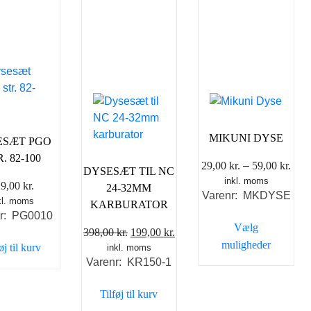
MIKUNI DYSE
ESÆT PGO
. 82-100
Pris
29,00
kr.
–
59,00
kr.
DYSESÆT TIL NC
inkl. moms
29,0
29,00
kr.
24-32MM
Varenr: MKDYSE
til
kl. moms
KARBURATOR
59,0
nr: PG0010
Vælg
Den
Den
398,00
kr.
199,00
kr.
muligheder
øj til kurv
inkl. moms
oprindelige
aktuelle
Varenr: KR150-1
Dette
pris
pris
vare
var:
er:
Tilføj til kurv
har
398,00 kr..
199,00 kr..