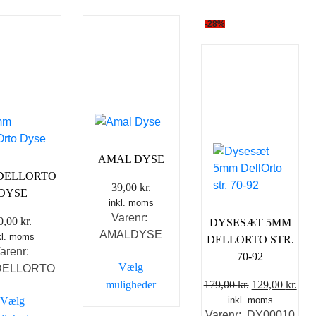
-28%
AMAL DYSE
DELLORTO
39,00
kr.
DYSE
inkl. moms
Varenr:
0,00
kr.
DYSESÆT 5MM
AMALDYSE
kl. moms
DELLORTO STR.
arenr:
70-92
Vælg
DELLORTO
Den
De
muligheder
179,00
kr.
129,00
kr.
Vælg
inkl. moms
oprindelige
aktu
Dette
Varenr: DY00010