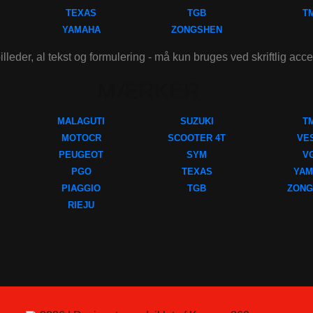
TEXAS
TGB
T
YAMAHA
ZONGSHEN
illeder, al tekst og formulering - må kun bruges ved skriftlig acc
MÆRKER
MALAGUTI
SUZUKI
T
MOTOCR
SCOOTER 4T
VE
PEUGEOT
SYM
V
PGO
TEXAS
YAM
PIAGGIO
TGB
ZONG
RIEJU