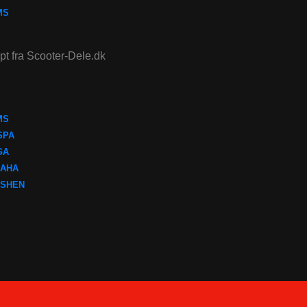
MS
ept fra Scooter-Dele.dk
MS
SPA
GA
AHA
SHEN