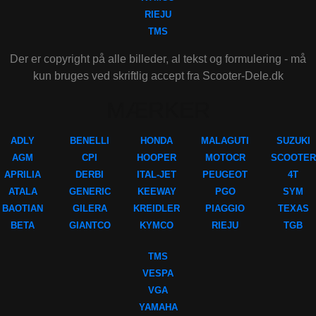
RIEJU
TMS
Der er copyright på alle billeder, al tekst og formulering - må
kun bruges ved skriftlig accept fra Scooter-Dele.dk
MÆRKER
ADLY
BENELLI
HONDA
MALAGUTI
SUZUKI
AGM
CPI
HOOPER
MOTOCR
SCOOTER
APRILIA
DERBI
ITAL-JET
PEUGEOT
4T
ATALA
GENERIC
KEEWAY
PGO
SYM
BAOTIAN
GILERA
KREIDLER
PIAGGIO
TEXAS
BETA
GIANTCO
KYMCO
RIEJU
TGB
TMS
VESPA
VGA
YAMAHA