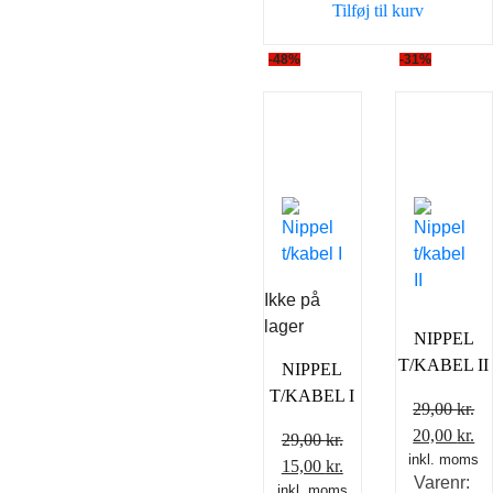
Tilføj til kurv
-48%
-31%
Ikke på
lager
NIPPEL
T/KABEL II
NIPPEL
T/KABEL I
29,00
kr.
Den
D
20,00
kr.
29,00
kr.
inkl. moms
oprindelig
ak
Den
Den
15,00
kr.
Varenr:
pris
pr
inkl. moms
oprindelige
aktuelle