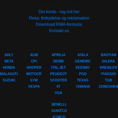
KUNDESERVICE
Din konto - log ind her
Retur, fortrydelse og reklamation
Download RMA-formular
Kontakt os
MÆRKER
ADLY
AGM
APRILIA
ATALA
BAOTIAN
BETA
CPI
DERBI
GENERIC
GILERA
HONDA
HOOPER
ITAL-JET
KEEWAY
KREIDLER
MALAGUTI
MOTOCR
PEUGEOT
PGO
PIAGGIO
SUZUKI
SYM
SCOOTER
TEXAS
TGB
VESPA
4T
YAMAHA
ZONGSHEN
VGA
BENELLI
GIANTCO
KYMCO