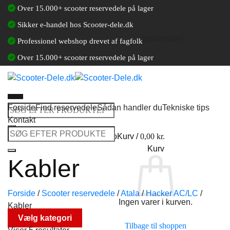
Fortsæt
Over 15.000+ scooter reservedele på lager
til
Sikker e-handel hos Scooter-dele.dk
indhold
[gtranslate]
Professionel webshop drevet af fagfolk
Over 15.000+ scooter reservedele på lager
Forside
Find reservedele
Sådan handler du
Tekniske tips
Søg
Kontakt
efter:
Søg
Log ind / Opret en kundekonto
Kurv /
0,00
kr.
efter:
Kurv
Kabler
Forside
/
Scooter reservedele
/
Atala
/
Hacker AC/LC
/
Ingen varer i kurven.
Kabler
Vælg kategori
Tilbage til shoppen