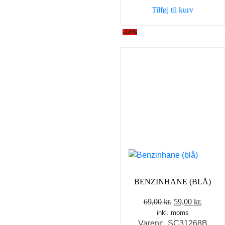
var:
er:
Tilføj til kurv
35,00 kr..
25,00 k
-14%
BENZINHANE (BLÅ)
Den
Den
69,00
kr.
59,00
kr.
inkl. moms
oprindelige
aktuel
Varenr: SC31268B