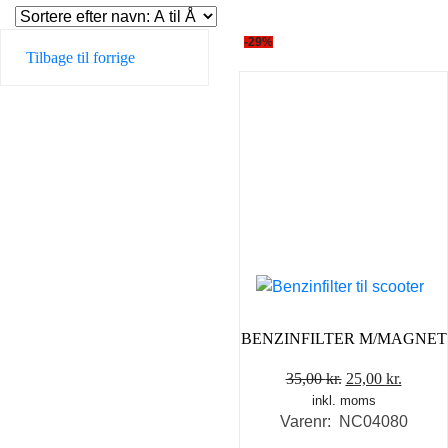
-29%
Tilbage til forrige
BENZINFILTER M/MAGNET
Den
Den
35,00
kr.
25,00
kr.
inkl. moms
oprindelige
aktuel
Varenr: NC04080
pris
pris