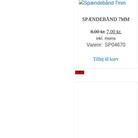
SPÆNDEBÅND 7MM
Den
Den
8,00
kr.
7,00
kr.
inkl. moms
oprindelige
aktuell
Varenr: SP04670
pris
pris
var:
er:
Tilføj til kurv
8,00 kr..
7,00 kr..
-38%