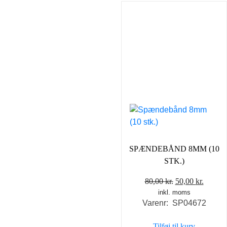
SPÆNDEBÅND 8MM (10
STK.)
Den
Den
80,00
kr.
50,00
kr.
inkl. moms
oprindelige
aktuel
Varenr: SP04672
pris
pris
var:
er:
Tilføj til kurv