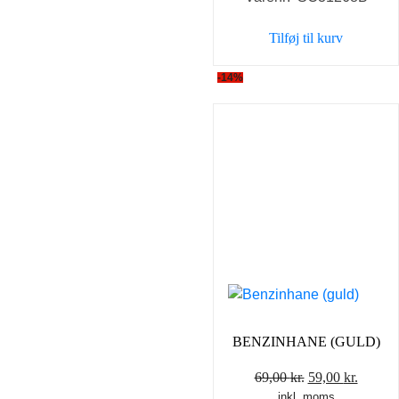
pris
pris
var:
er:
Tilføj til kurv
69,00 kr..
59,00 k
-14%
BENZINHANE (GULD)
Den
Den
69,00
kr.
59,00
kr.
inkl. moms
oprindelige
aktuel