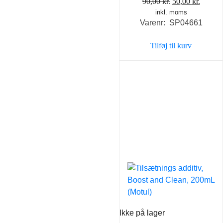
Den
Den
90,00
kr.
50,00
kr.
inkl. moms
oprindelige
aktuel
Varenr: SP04661
pris
pris
var:
er:
Tilføj til kurv
90,00 kr..
50,00 k
Ikke på lager