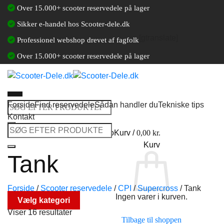
Fortsæt
Over 15.000+ scooter reservedele på lager
til
Sikker e-handel hos Scooter-dele.dk
indhold
[gtranslate]
Professionel webshop drevet af fagfolk
Over 15.000+ scooter reservedele på lager
Forside
Find reservedele
Sådan handler du
Tekniske tips
Søg
Kontakt
efter:
Søg
Log ind / Opret en kundekonto
Kurv /
0,00
kr.
efter:
Kurv
Tank
Forside
/
Scooter reservedele
/
CPI
/
Supercross
/
Tank
Ingen varer i kurven.
Vælg kategori
Viser 16 resultater
Tilbage til shoppen