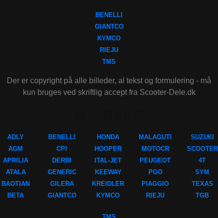
BENELLI
GIANTCO
KYMCO
RIEJU
TMS
Der er copyright på alle billeder, al tekst og formulering - må
kun bruges ved skriftlig accept fra Scooter-Dele.dk
MÆRKER
ADLY
BENELLI
HONDA
MALAGUTI
SUZUKI
AGM
CPI
HOOPER
MOTOCR
SCOOTER
APRILIA
DERBI
ITAL-JET
PEUGEOT
4T
ATALA
GENERIC
KEEWAY
PGO
SYM
BAOTIAN
GILERA
KREIDLER
PIAGGIO
TEXAS
BETA
GIANTCO
KYMCO
RIEJU
TGB
TMS