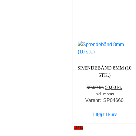
SPÆNDEBÅND 8MM (10
STK.)
Den
Den
90,00
kr.
50,00
kr.
inkl. moms
oprindelige
aktuel
Varenr: SP04660
pris
pris
var:
er:
Tilføj til kurv
90,00 kr..
50,00 k
-38%