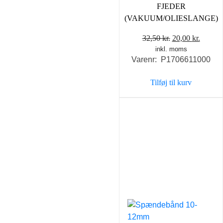
FJEDER
(VAKUUM/OLIESLANGE)
Den
Den
32,50
kr.
20,00
kr.
inkl. moms
oprindelige
aktuel
Varenr: P1706611000
pris
pris
var:
er:
Tilføj til kurv
32,50 kr..
20,00 k