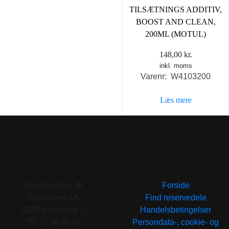
TILSÆTNINGS ADDITIV,
BOOST AND CLEAN,
200ML (MOTUL)
148,00
kr.
inkl. moms
Varenr: W4103200
Læs mere
KONTAKT
INFORMATION
Scooter-Dele.dk
Forside
Ferslevvej 1A
Find reservedele
9230 Svenstrup J.
Handelsbetingelser
Tlf. 71 96 95 92
Persondata-, cookie- og