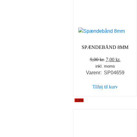
SPÆNDEBÅND 8MM
Den
Den
9,00
kr.
7,00
kr.
inkl. moms
oprindelige
aktuell
Varenr: SP04659
pris
pris
var:
er:
Tilføj til kurv
9,00 kr..
7,00 kr..
-13%