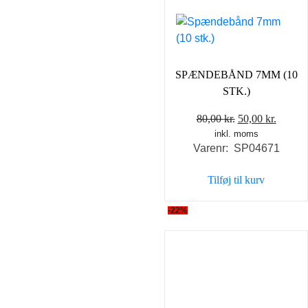
SPÆNDEBÅND 7MM (10
STK.)
Den
Den
80,00
kr.
50,00
kr.
inkl. moms
oprindelige
aktuel
Varenr: SP04671
pris
pris
var:
er:
Tilføj til kurv
80,00 kr..
50,00 k
-22%