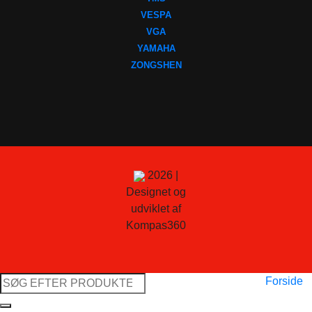
VESPA
VGA
YAMAHA
ZONGSHEN
2026 |
Designet og
udviklet af
Kompas360
Søg
Forside
efter: