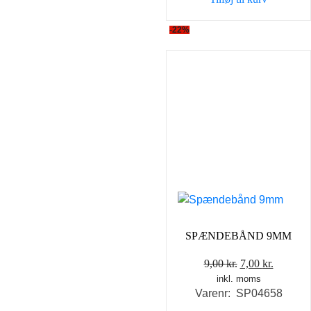
80,00 kr..
50,00 k
-22%
SPÆNDEBÅND 9MM
Den
Den
9,00
kr.
7,00
kr.
inkl. moms
oprindelige
aktuell
Varenr: SP04658
pris
pris