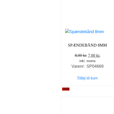
SPÆNDEBÅND 8MM
Den
Den
8,00
kr.
7,00
kr.
inkl. moms
oprindelige
aktuell
Varenr: SP04669
pris
pris
var:
er:
Tilføj til kurv
8,00 kr..
7,00 kr..
-44%