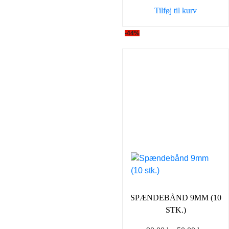
var:
er:
Tilføj til kurv
9,00 kr..
7,00 kr..
-44%
SPÆNDEBÅND 9MM (10
STK.)