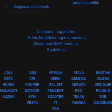
privatlivspolitik
Mail
info@scooter-dele.dk
CVR 34 61 86 31
KUNDESERVICE
Din konto - log ind her
Retur, fortrydelse og reklamation
Download RMA-formular
Kontakt os
MÆRKER
ADLY
AGM
APRILIA
ATALA
BAOTIAN
BETA
CPI
DERBI
GENERIC
GILERA
HONDA
HOOPER
ITAL-JET
KEEWAY
KREIDLER
MALAGUTI
MOTOCR
PEUGEOT
PGO
PIAGGIO
SUZUKI
SYM
SCOOTER
TEXAS
TGB
VESPA
4T
YAMAHA
ZONGSHEN
VGA