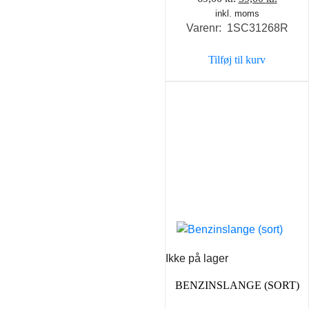
inkl. moms
oprindelige
aktuel
Varenr: 1SC31268R
pris
pris
var:
er:
Tilføj til kurv
69,00 kr..
59,00 k
Ikke på lager
BENZINSLANGE (SORT)