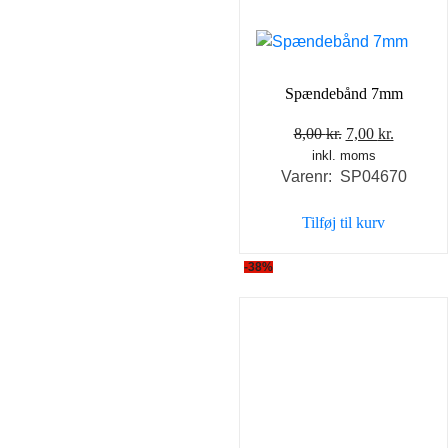
Spændebånd 7mm
Den
Den
8,00
kr.
7,00
kr.
inkl. moms
oprindelige
aktuell
Varenr: SP04670
pris
pris
var:
er:
Tilføj til kurv
8,00 kr..
7,00 kr..
-38%