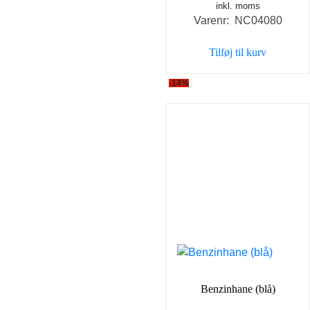
inkl. moms
oprindelige
aktuel
Varenr: NC04080
pris
pris
var:
er:
Tilføj til kurv
35,00 kr..
25,00 k
-14%
Benzinhane (blå)