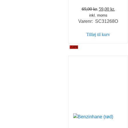
Den
Den
69,00
kr.
59,00
kr.
inkl. moms
oprindelige
aktuel
Varenr: SC31268O
pris
pris
var:
er:
Tilføj til kurv
69,00 kr..
59,00 k
-14%