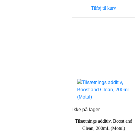
var:
er:
Tilføj til kurv
90,00 kr..
50,00 k
Ikke på lager
Tilsætnings additiv, Boost and
Clean, 200mL (Motul)