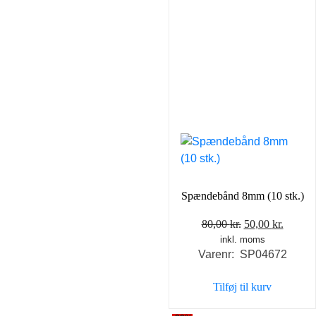
Spændebånd 8mm (10 stk.)
Den
Den
80,00
kr.
50,00
kr.
inkl. moms
oprindelige
aktuel
Varenr: SP04672
pris
pris
var:
er:
Tilføj til kurv
80,00 kr..
50,00 k