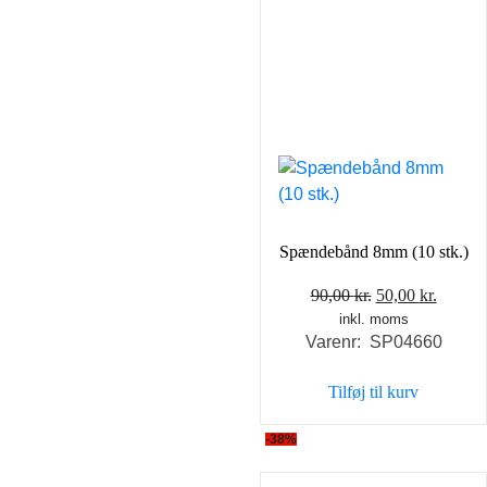
Spændebånd 8mm (10 stk.)
Den
Den
90,00
kr.
50,00
kr.
inkl. moms
oprindelige
aktuel
Varenr: SP04660
pris
pris
var:
er:
Tilføj til kurv
90,00 kr..
50,00 k
-38%