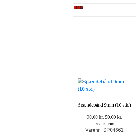
-44%
Spændebånd 9mm (10 stk.)
Den
Den
90,00
kr.
50,00
kr.
inkl. moms
oprindelige
aktuel
Varenr: SP04661
pris
pris