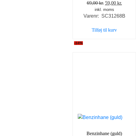
Den
Den
69,00
kr.
59,00
kr.
inkl. moms
oprindelige
aktuel
Varenr: SC31268B
pris
pris
var:
er:
Tilføj til kurv
69,00 kr..
59,00 k
-14%
Benzinhane (guld)