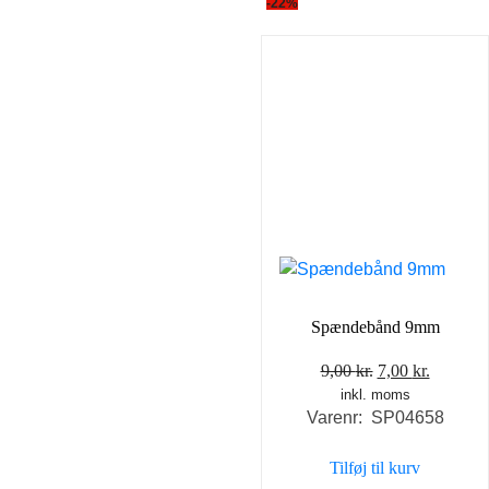
-22%
Spændebånd 9mm
Den
Den
9,00
kr.
7,00
kr.
inkl. moms
oprindelige
aktuell
Varenr: SP04658
pris
pris
var:
er:
Tilføj til kurv
9,00 kr..
7,00 kr..