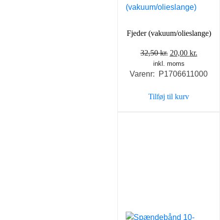
Fjeder (vakuum/olieslange)
Den
Den
32,50
kr.
20,00
kr.
inkl. moms
oprindelige
aktuel
Varenr: P1706611000
pris
pris
var:
er:
Tilføj til kurv
32,50 kr..
20,00 k