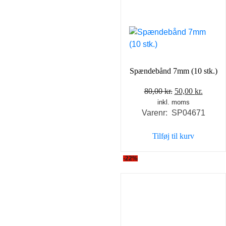
Spændebånd 7mm (10 stk.)
Den
Den
80,00
kr.
50,00
kr.
inkl. moms
oprindelige
aktuel
Varenr: SP04671
pris
pris
var:
er:
Tilføj til kurv
80,00 kr..
50,00 k
-22%