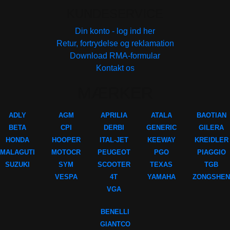
KUNDESERVICE
Din konto - log ind her
Retur, fortrydelse og reklamation
Download RMA-formular
Kontakt os
MÆRKER
ADLY
AGM
APRILIA
ATALA
BAOTIAN
BETA
CPI
DERBI
GENERIC
GILERA
HONDA
HOOPER
ITAL-JET
KEEWAY
KREIDLER
MALAGUTI
MOTOCR
PEUGEOT
PGO
PIAGGIO
SUZUKI
SYM
SCOOTER
TEXAS
TGB
VESPA
4T
YAMAHA
ZONGSHEN
VGA
BENELLI
GIANTCO