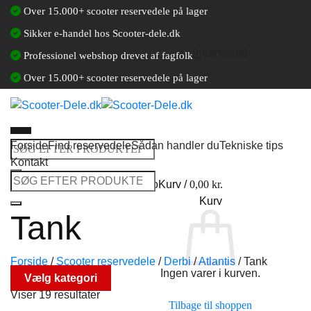
Fortsæt
Over 15.000+ scooter reservedele på lager
til
Sikker e-handel hos Scooter-dele.dk
indhold
[gtranslate]
Professionel webshop drevet af fagfolk
Over 15.000+ scooter reservedele på lager
Forside
Find reservedele
Sådan handler du
Tekniske tips
Søg
Kontakt
efter:
Søg
Log ind / Opret en kundekonto
Kurv /
0,00
kr.
efter:
Kurv
Tank
Forside
/
Scooter reservedele
/
Derbi
/
Atlantis
/
Tank
Ingen varer i kurven.
Vælg kategori
Viser 19 resultater
Tilbage til shoppen