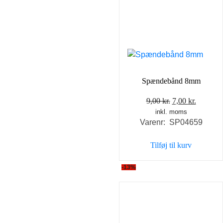
Spændebånd 8mm
Den
Den
9,00
kr.
7,00
kr.
inkl. moms
oprindelige
aktuell
Varenr: SP04659
pris
pris
var:
er:
Tilføj til kurv
9,00 kr..
7,00 kr..
-13%