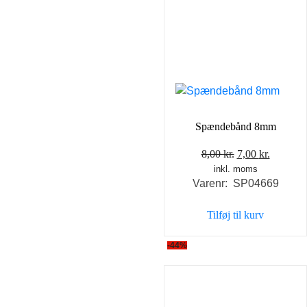
Spændebånd 8mm
Den
Den
8,00
kr.
7,00
kr.
inkl. moms
oprindelige
aktuell
Varenr: SP04669
pris
pris
var:
er:
Tilføj til kurv
8,00 kr..
7,00 kr..
-44%