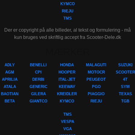
KYMCO
RIEJU
TMS
Der er copyright på alle billeder, al tekst og formulering - må
kun bruges ved skriftlig accept fra Scooter-Dele.dk
MÆRKER
ADLY
BENELLI
HONDA
MALAGUTI
SUZUKI
AGM
CPI
HOOPER
MOTOCR
SCOOTER
APRILIA
DERBI
ITAL-JET
PEUGEOT
4T
ATALA
GENERIC
KEEWAY
PGO
SYM
BAOTIAN
GILERA
KREIDLER
PIAGGIO
TEXAS
BETA
GIANTCO
KYMCO
RIEJU
TGB
TMS
VESPA
VGA