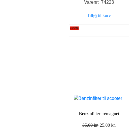
Varenr: 74223
Tilføj til kurv
-29%
Benzinfilter m/magnet
Den
Den
35,00
kr.
25,00
kr.