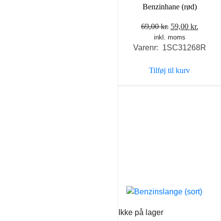
Benzinhane (rød)
Den
Den
69,00
kr.
59,00
kr.
inkl. moms
oprindelige
aktuel
Varenr: 1SC31268R
pris
pris
var:
er:
Tilføj til kurv
69,00 kr..
59,00 k
Ikke på lager