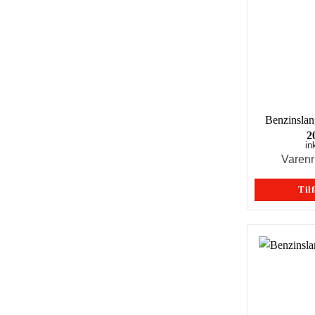
Benzinslan
2
in
Varen
Tilf