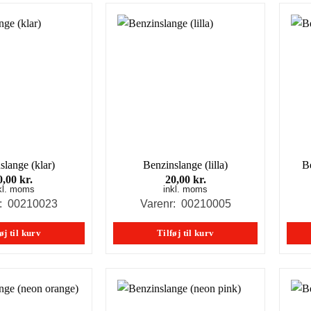
slange (klar)
Benzinslange (lilla)
B
0,00
kr.
20,00
kr.
kl. moms
inkl. moms
r: 00210023
Varenr: 00210005
øj til kurv
Tilføj til kurv