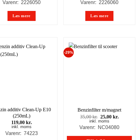
pris
pris
pris
pris
Varenr: 2226050
Varenr: 2226060
var:
er:
var:
er:
69,00 kr..
49,00 kr..
69,00 kr..
49,00 kr..
Læs mere
Læs mere
-29%
zin additiv Clean-Up E10
Benzinfilter m/magnet
(250mL)
Den
Den
35,00
kr.
25,00
kr.
inkl. moms
oprindelige
aktuelle
119,00
kr.
pris
pris
inkl. moms
Varenr: NC04080
var:
er:
Varenr: 74223
35,00 kr..
25,00 kr..