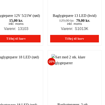
ygtepære 12V 5/21W (rød)
Baglygtepære 13 LED (hvid)
Den
Den
15,00
kr.
129,00
kr.
79,00
kr.
inkl. moms
inkl. moms
oprindelige
aktuelle
pris
pris
Varenr: 13103
Varenr: S1013K
var:
er:
129,00 kr..
79,00 kr..
Tilføj til kurv
Tilføj til kurv
-20%
Baglygtepærer, 2 stk. –
glygtepære 18 LED (rød)