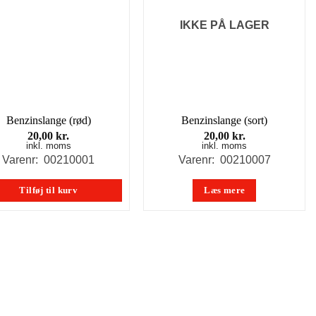
IKKE PÅ LAGER
Benzinslange (rød)
Benzinslange (sort)
20,00
kr.
20,00
kr.
inkl. moms
inkl. moms
Varenr: 00210001
Varenr: 00210007
Tilføj til kurv
Læs mere