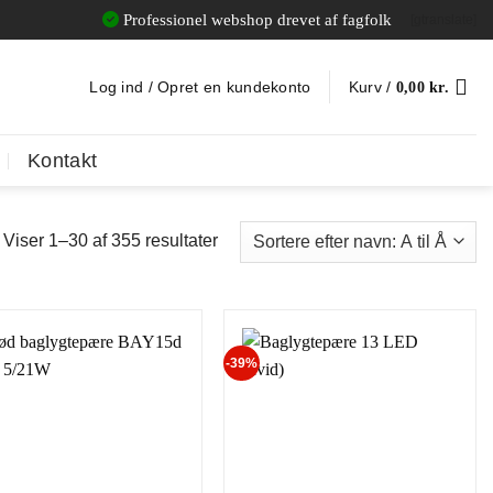
Professionel webshop drevet af fagfolk
[gtranslate]
Log ind / Opret en kundekonto
Kurv /
0,00
kr.
Kontakt
Viser 1–30 af 355 resultater
-39%