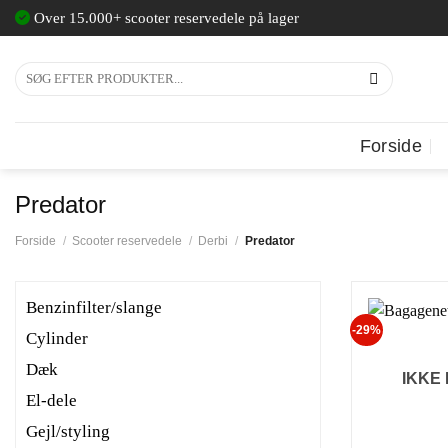
Fortsæt
Over 15.000+ scooter reservedele på lager
til
indhold
Søg
efter:
Forside
Predator
Forside
/
Scooter reservedele
/
Derbi
/
Predator
Benzinfilter/slange
-29%
Cylinder
Dæk
IKKE
El-dele
Gejl/styling