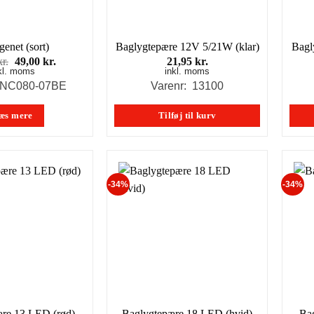
enet (sort)
Baglygtepære 12V 5/21W (klar)
Bagl
Den
Den
kr.
49,00
kr.
21,95
kr.
kl. moms
oprindelige
aktuelle
inkl. moms
pris
pris
: NC080-07BE
Varenr: 13100
var:
er:
69,00 kr..
49,00 kr..
æs mere
Tilføj til kurv
-34%
-34%
re 13 LED (rød)
Baglygtepære 18 LED (hvid)
Ba