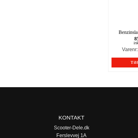
Benzinsl
8
in
Varenr
Tilf
KONTAKT
Scooter-Dele.dk
Ferslevvej 1A