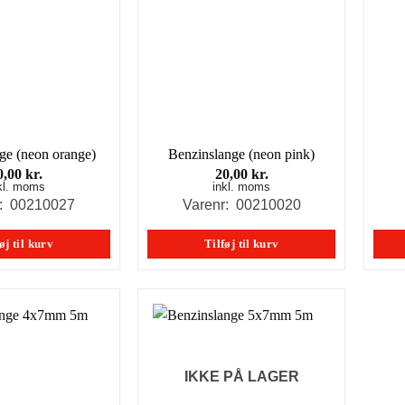
ge (neon orange)
Benzinslange (neon pink)
0,00
kr.
20,00
kr.
kl. moms
inkl. moms
r: 00210027
Varenr: 00210020
øj til kurv
Tilføj til kurv
IKKE PÅ LAGER