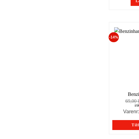
L
-14%
Benzi
69,00
in
Varen
Tilf