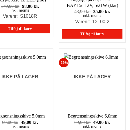
BAY15d 12V, 5/21W (klar)
Den
Den
149,00
kr.
98,00
kr.
inkl. moms
oprindelige
aktuelle
Den
Den
43,90
kr.
35,00
kr.
pris
pris
inkl. moms
oprindelige
aktuelle
Varenr: S1018R
var:
er:
pris
pris
Varenr: 13100-2
149,00 kr..
98,00 kr..
var:
er:
Tilføj til kurv
43,90 kr..
35,00 kr..
Tilføj til kurv
-29%
IKKE PÅ LAGER
IKKE PÅ LAGER
grænsningsskive 5,0mm
Begrænsningsskive 6,0mm
Den
Den
Den
Den
69,00
kr.
49,00
kr.
69,00
kr.
49,00
kr.
inkl. moms
oprindelige
aktuelle
inkl. moms
oprindelige
aktuelle