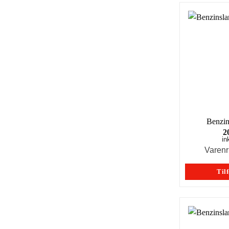
Benzin
2
in
Varen
Tilf