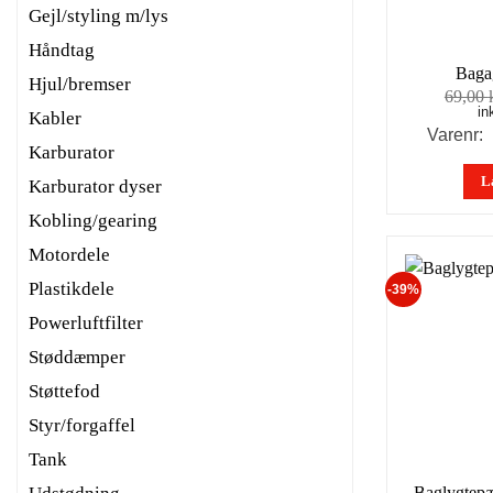
Gejl/styling m/lys
Håndtag
Bagag
Hjul/bremser
69,00
in
Kabler
Varenr
Karburator
L
Karburator dyser
Kobling/gearing
Motordele
Plastikdele
-39%
Powerluftfilter
Støddæmper
Støttefod
Styr/forgaffel
Tank
Baglygtepæ