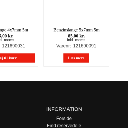
ange 4x7mm 5m
Benzinslange 5x7mm 5m
5,00
kr.
85,00
kr.
kl. moms
inkl. moms
: 121690031
Varenr: 121690091
øj til kurv
Læs mere
INFORMATION
Forside
Find reservedele