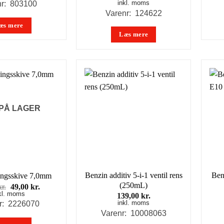
pris
pris
inkl. moms
nr: 803100
var:
er:
Varenr: 124622
298,00 kr..
199,00 kr..
æs mere
Læs mere
 PÅ LAGER
Benzin additiv 5-i-1 ventil rens
Ben
ngsskive 7,0mm
(250mL)
Den
Den
kr.
49,00
kr.
kl. moms
oprindelige
aktuelle
139,00
kr.
pris
pris
inkl. moms
r: 2226070
var:
er:
Varenr: 10008063
69,00 kr..
49,00 kr..