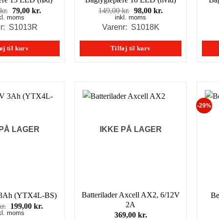
Den
Den
Den
Den
kr.
79,00
kr.
149,00
kr.
98,00
kr.
kl. moms
oprindelige
aktuelle
inkl. moms
oprindelige
aktuelle
pris
pris
pris
pris
nr: S1013R
Varenr: S1018K
var:
er:
var:
er:
129,00 kr..
79,00 kr..
149,00 kr..
98,00 kr..
øj til kurv
Tilføj til kurv
-29%
 PÅ LAGER
IKKE PÅ LAGER
Batterilader Axcell AX2, 6/12V
V 3Ah (YTX4L-BS)
Be
2A
Den
Den
kr.
199,00
kr.
kl. moms
oprindelige
aktuelle
369,00
kr.