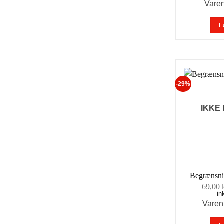
Vare
L
-29%
IKKE
Begrænsni
69,00
in
Varen