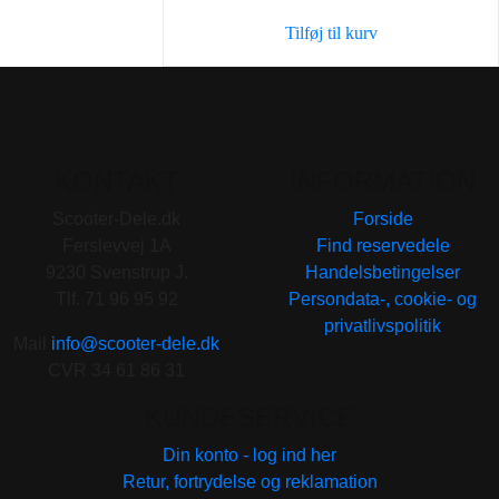
Tilføj til kurv
KONTAKT
INFORMATION
Scooter-Dele.dk
Forside
Ferslevvej 1A
Find reservedele
9230 Svenstrup J.
Handelsbetingelser
Tlf. 71 96 95 92
Persondata-, cookie- og
privatlivspolitik
Mail
info@scooter-dele.dk
CVR 34 61 86 31
KUNDESERVICE
Din konto - log ind her
Retur, fortrydelse og reklamation