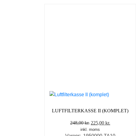
LUFTFILTERKASSE II (KOMPLET)
Den
Den
248,00
kr.
225,00
kr.
inkl. moms
oprindelige
aktuelle
Varenr: 1950000-TA10