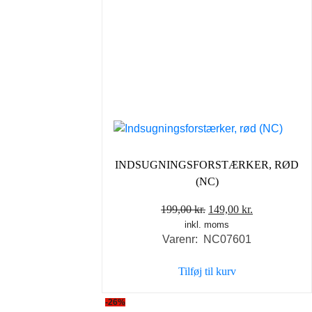
INDSUGNINGSFORSTÆRKER, RØD
(NC)
Den
Den
199,00
kr.
149,00
kr.
inkl. moms
oprindelige
aktuelle
Varenr: NC07601
pris
pris
var:
er:
Tilføj til kurv
199,00 kr..
149,00 kr..
-26%