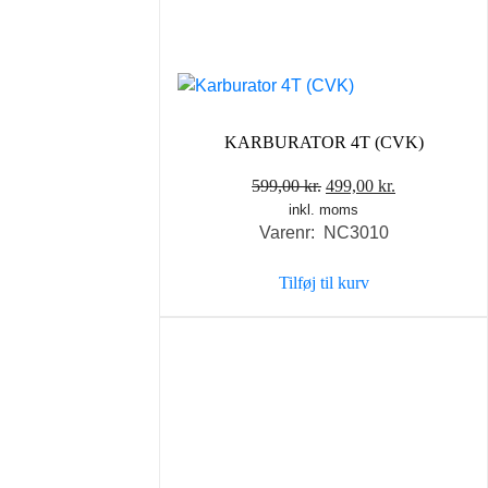
KARBURATOR 4T (CVK)
Den
Den
599,00
kr.
499,00
kr.
inkl. moms
oprindelige
aktuelle
Varenr: NC3010
pris
pris
var:
er:
Tilføj til kurv
599,00 kr..
499,00 kr..