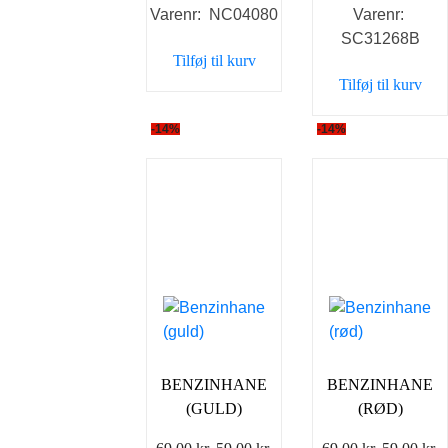
Varenr: NC04080
Varenr:
pris
pris
pris
p
SC31268B
var:
er:
var:
e
Tilføj til kurv
35,00 kr..
25,00 kr..
69,00 kr..
5
Tilføj til kurv
-14%
-14%
BENZINHANE
BENZINHANE
(GULD)
(RØD)
Den
Den
Den
D