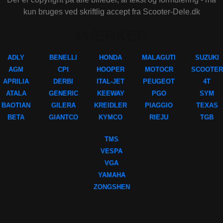
kun bruges ved skriftlig accept fra Scooter-Dele.dk
MÆRKER
ADLY
BENELLI
HONDA
MALAGUTI
SUZUKI
AGM
CPI
HOOPER
MOTOCR
SCOOTER
APRILIA
DERBI
ITAL-JET
PEUGEOT
4T
ATALA
GENERIC
KEEWAY
PGO
SYM
BAOTIAN
GILERA
KREIDLER
PIAGGIO
TEXAS
BETA
GIANTCO
KYMCO
RIEJU
TGB
TMS
VESPA
VGA
YAMAHA
ZONGSHEN