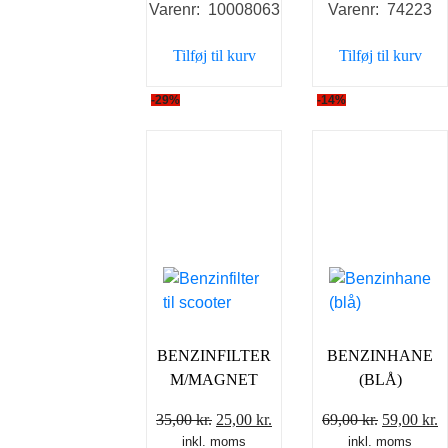
Varenr: 10008063
Varenr: 74223
Tilføj til kurv
Tilføj til kurv
-29%
-14%
BENZINFILTER
BENZINHANE
M/MAGNET
(BLÅ)
Den
Den
Den
D
35,00
kr.
25,00
kr.
69,00
kr.
59,00
kr.
inkl. moms
oprindelige
aktuelle
inkl. moms
oprindeli
a