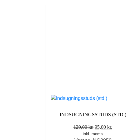
INDSUGNINGSSTUDS (STD.)
Den
Den
129,00
kr.
95,00
kr.
inkl. moms
oprindelige
aktuelle