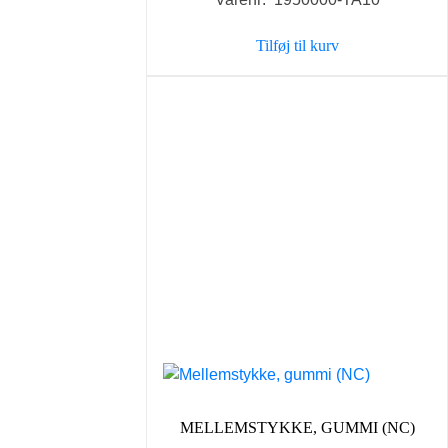
pris
pris
var:
er:
Tilføj til kurv
248,00 kr..
225,00 kr..
MELLEMSTYKKE, GUMMI (NC)