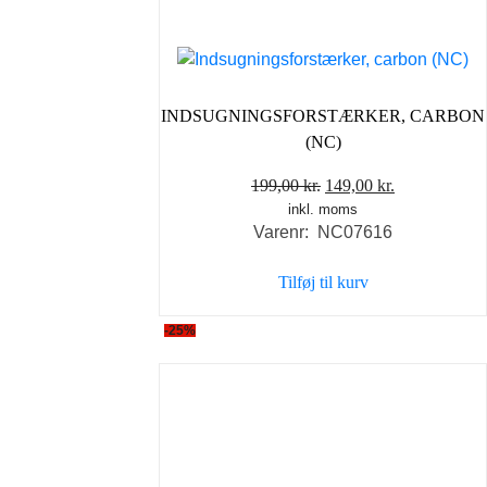
INDSUGNINGSFORSTÆRKER, CARBON
(NC)
Den
Den
199,00
kr.
149,00
kr.
inkl. moms
oprindelige
aktuelle
Varenr: NC07616
pris
pris
var:
er:
Tilføj til kurv
199,00 kr..
149,00 kr..
-25%