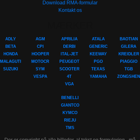
Download RMA-formular
Kontakt os
MÆRKER
ADLY
AGM
APRILIA
ATALA
BAOTIAN
BETA
CPI
DERBI
GENERIC
GILERA
HONDA
HOOPER
ITAL-JET
KEEWAY
KREIDLER
MALAGUTI
MOTOCR
PEUGEOT
PGO
PIAGGIO
SUZUKI
SYM
SCOOTER
TEXAS
TGB
VESPA
4T
YAMAHA
ZONGSHEN
VGA
BENELLI
GIANTCO
KYMCO
RIEJU
TMS
Der er copyright på alle billeder, al tekst og formulering - må