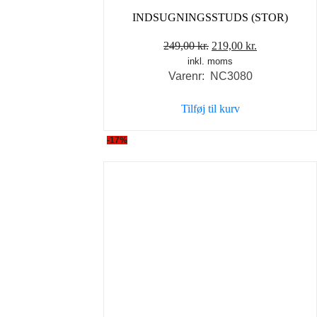
INDSUGNINGSSTUDS (STOR)
Den
Den
249,00
kr.
219,00
kr.
inkl. moms
oprindelige
aktuelle
Varenr: NC3080
pris
pris
var:
er:
Tilføj til kurv
249,00 kr..
219,00 kr..
-17%