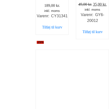
Den
D
49,00
kr.
35,00
kr.
189,00
kr.
inkl. moms
oprindeli
a
inkl. moms
Varenr: GY6-
pris
p
Varenr: CY31341
20012
var:
e
Tilføj til kurv
49,00 kr..
3
Tilføj til kurv
-25%