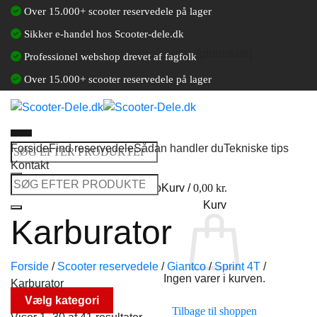
Fortsæt
Over 15.000+ scooter reservedele på lager
til
Sikker e-handel hos Scooter-dele.dk
indhold
[gtranslate]
Professionel webshop drevet af fagfolk
Over 15.000+ scooter reservedele på lager
Forside
Find reservedele
Sådan handler du
Tekniske tips
Søg
Kontakt
efter:
Søg
Log ind / Opret en kundekonto
Kurv /
0,00
kr.
efter:
Kurv
Karburator
Forside
/
Scooter reservedele
/
Giantco
/
Sprint 4T
/
Ingen varer i kurven.
Karburator
Vælg kategori
Tilbage til shoppen