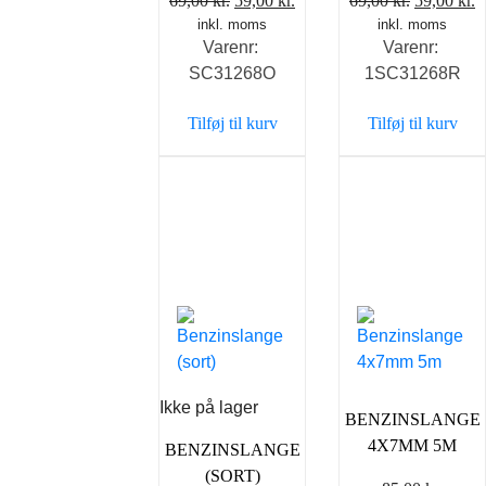
69,00
kr.
59,00
kr.
69,00
kr.
59,00
kr.
inkl. moms
oprindelige
aktuelle
inkl. moms
oprindeli
a
Varenr:
Varenr:
pris
pris
pris
p
SC31268O
1SC31268R
var:
er:
var:
e
69,00 kr..
59,00 kr..
69,00 kr..
5
Tilføj til kurv
Tilføj til kurv
Ikke på lager
BENZINSLANGE
4X7MM 5M
BENZINSLANGE
(SORT)