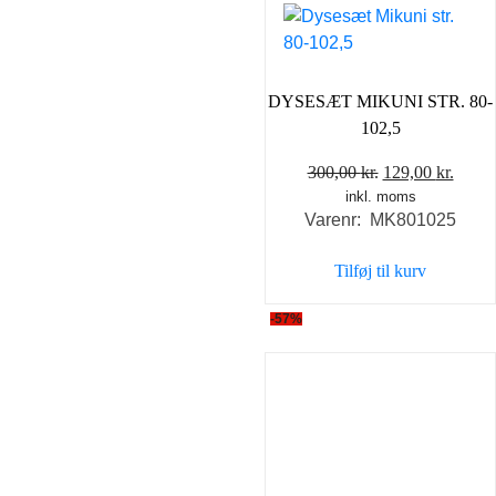
DYSESÆT MIKUNI STR. 80-
102,5
Den
Den
300,00
kr.
129,00
kr.
inkl. moms
oprindelige
aktue
Varenr: MK801025
pris
pris
var:
er:
Tilføj til kurv
300,00 kr..
129,0
-57%