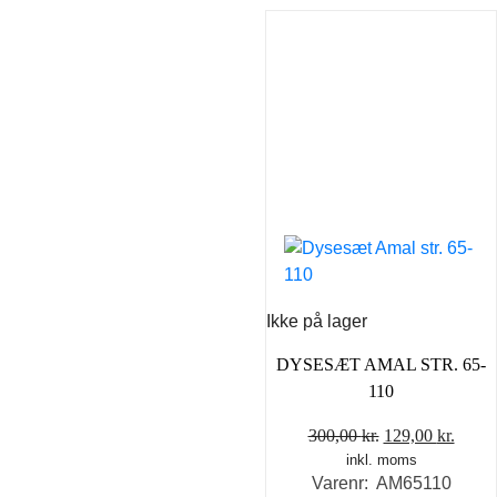
Ikke på lager
DYSESÆT AMAL STR. 65-
110
Den
Den
300,00
kr.
129,00
kr.
inkl. moms
oprindelige
aktue
Varenr: AM65110
pris
pris