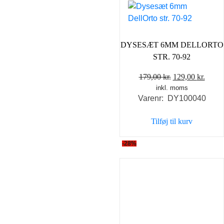
DYSESÆT 6MM DELLORTO
STR. 70-92
Den
Den
179,00
kr.
129,00
kr.
inkl. moms
oprindelige
aktue
Varenr: DY100040
pris
pris
var:
er:
Tilføj til kurv
179,00 kr..
129,0
-28%