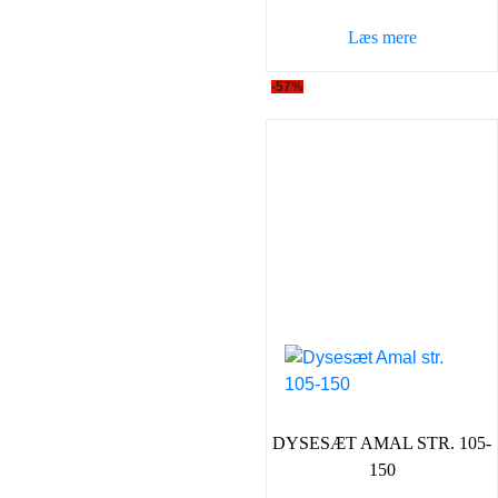
var:
er:
Læs mere
300,00 kr..
129,0
-57%
DYSESÆT AMAL STR. 105-
150