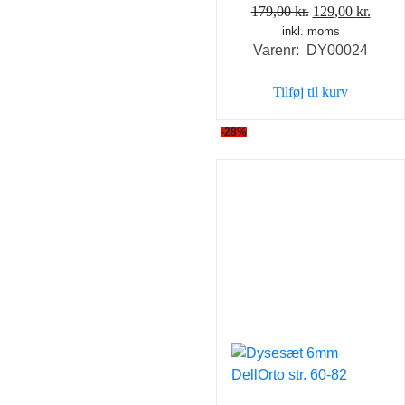
Den
Den
179,00
kr.
129,00
kr.
inkl. moms
oprindelige
aktue
Varenr: DY00024
pris
pris
var:
er:
Tilføj til kurv
179,00 kr..
129,0
-28%