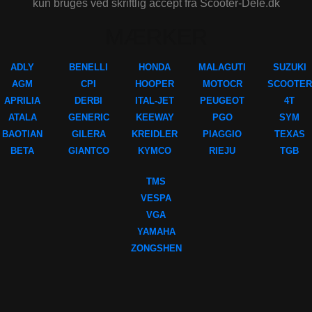
kun bruges ved skriftlig accept fra Scooter-Dele.dk
MÆRKER
ADLY
BENELLI
HONDA
MALAGUTI
SUZUKI
AGM
CPI
HOOPER
MOTOCR
SCOOTER
APRILIA
DERBI
ITAL-JET
PEUGEOT
4T
ATALA
GENERIC
KEEWAY
PGO
SYM
BAOTIAN
GILERA
KREIDLER
PIAGGIO
TEXAS
BETA
GIANTCO
KYMCO
RIEJU
TGB
TMS
VESPA
VGA
YAMAHA
ZONGSHEN