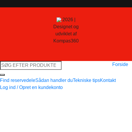
2026 |
Designet og
udviklet af
Kompas360
Søg
Forside
efter:
Find reservedele
Sådan handler du
Tekniske tips
Kontakt
Log ind / Opret en kundekonto