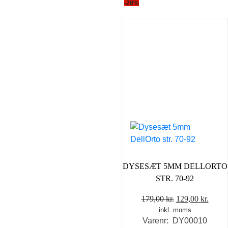
-28%
vare
har
flere
varianter.
Mulighederne
kan
vælges
på
varesiden
DYSESÆT 5MM DELLORTO
STR. 70-92
Den
Den
179,00
kr.
129,00
kr.
inkl. moms
oprindelige
aktue
Varenr: DY00010
pris
pris