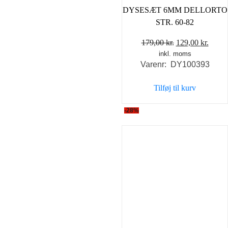
DYSESÆT 6MM DELLORTO
STR. 60-82
Den
Den
179,00
kr.
129,00
kr.
inkl. moms
oprindelige
aktue
Varenr: DY100393
pris
pris
var:
er:
Tilføj til kurv
179,00 kr..
129,0
-28%