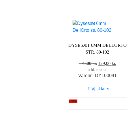
DYSESÆT 6MM DELLORTO
STR. 80-102
Den
Den
179,00
kr.
129,00
kr.
inkl. moms
oprindelige
aktue
Varenr: DY100041
pris
pris
var:
er:
Tilføj til kurv
179,00 kr..
129,0
-28%