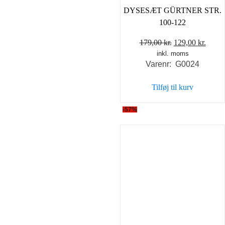
DYSESÆT GÜRTNER STR.
100-122
Den
Den
179,00
kr.
129,00
kr.
inkl. moms
oprindelige
aktue
Varenr: G0024
pris
pris
var:
er:
Tilføj til kurv
179,00 kr..
129,0
-57%