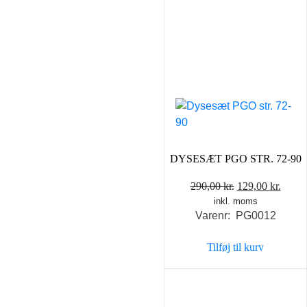
DYSESÆT PGO STR. 72-90
Den
Den
290,00
kr.
129,00
kr.
inkl. moms
oprindelige
aktue
Varenr: PG0012
pris
pris
var:
er:
Tilføj til kurv
290,00 kr..
129,0