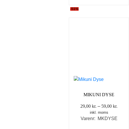
-51%
MIKUNI DYSE
Prisin
29,00
kr.
–
59,00
kr.
inkl. moms
29,00 
Varenr: MKDYSE
til
59,00 