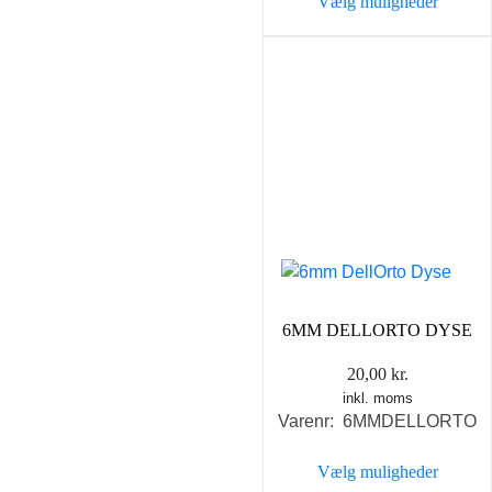
Vælg muligheder
Dette
vare
har
flere
varianter.
Mulighederne
kan
vælges
på
varesiden
6MM DELLORTO DYSE
20,00
kr.
inkl. moms
Varenr: 6MMDELLORTO
Vælg muligheder