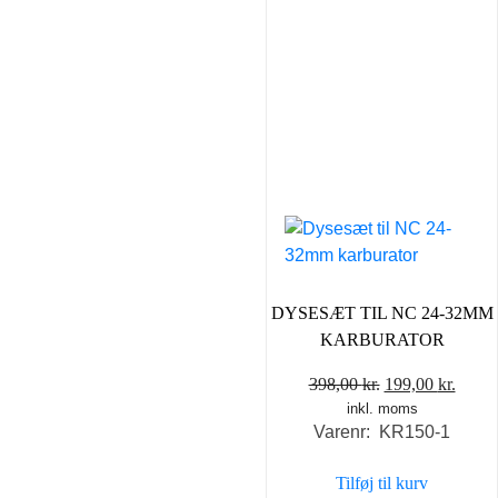
DYSESÆT TIL NC 24-32MM
KARBURATOR
Den
Den
398,00
kr.
199,00
kr.
inkl. moms
oprindelige
aktue
Varenr: KR150-1
pris
pris
var:
er:
Tilføj til kurv
398,00 kr..
199,0