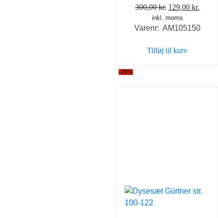
Den
Den
300,00
kr.
129,00
kr.
inkl. moms
oprindelige
aktue
Varenr: AM105150
pris
pris
var:
er:
Tilføj til kurv
300,00 kr..
129,0
-28%