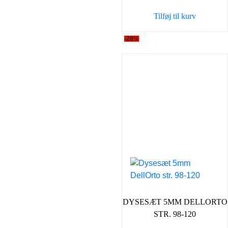
var:
er:
Tilføj til kurv
179,00 kr..
129,0
-28%
DYSESÆT 5MM DELLORTO
STR. 98-120