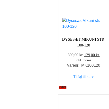
DYSESÆT MIKUNI STR.
100-120
Den
Den
300,00
kr.
129,00
kr.
inkl. moms
oprindelige
aktue
Varenr: MK100120
pris
pris
var:
er:
Tilføj til kurv
300,00 kr..
129,0
-56%