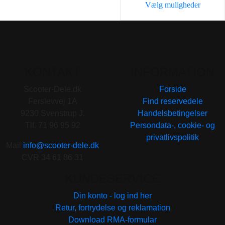
Vælg muligheder
Dette
vare
har
flere
varianter.
KONTAKT
INFORMATION
Mulighederne
Scooter-Dele.dk
Forside
kan
Ferslevvej 1A
Find reservedele
vælges
9230 Svenstrup J.
Handelsbetingelser
på
Tlf. 71 96 95 92
Persondata-, cookie- og
varesiden
privatlivspolitik
Mail
info@scooter-dele.dk
CVR 34 61 86 31
KUNDESERVICE
Din konto - log ind her
Retur, fortrydelse og reklamation
Download RMA-formular