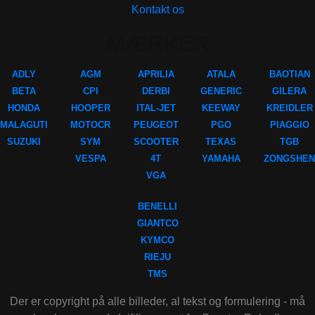
Kontakt os
MÆRKER
ADLY
AGM
APRILIA
ATALA
BAOTIAN
BETA
CPI
DERBI
GENERIC
GILERA
HONDA
HOOPER
ITAL-JET
KEEWAY
KREIDLER
MALAGUTI
MOTOCR
PEUGEOT
PGO
PIAGGIO
SUZUKI
SYM
SCOOTER
TEXAS
TGB
VESPA
4T
YAMAHA
ZONGSHEN
VGA
BENELLI
GIANTCO
KYMCO
RIEJU
TMS
Der er copyright på alle billeder, al tekst og formulering - må