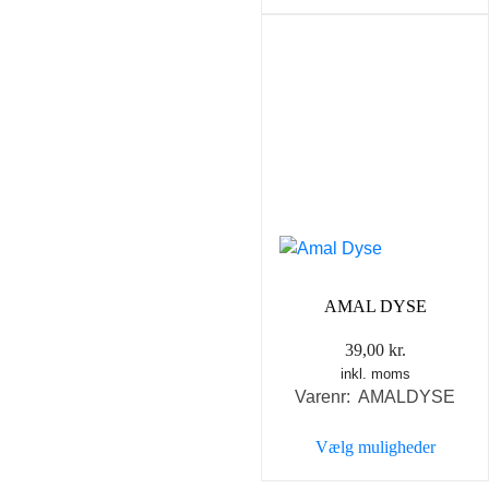
Dette
vare
har
flere
varianter.
Mulighederne
kan
vælges
på
varesiden
AMAL DYSE
39,00
kr.
inkl. moms
Varenr: AMALDYSE
Vælg muligheder
Dette