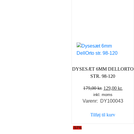
DYSESÆT 6MM DELLORTO
STR. 98-120
Den
Den
179,00
kr.
129,00
kr.
inkl. moms
oprindelige
aktue
Varenr: DY100043
pris
pris
var:
er:
Tilføj til kurv
179,00 kr..
129,0
-57%