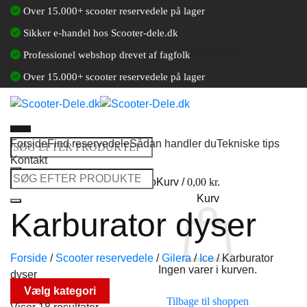
Fortsæt
Over 15.000+ scooter reservedele på lager
til
Sikker e-handel hos Scooter-dele.dk
indhold
[gtranslate]
Professionel webshop drevet af fagfolk
Over 15.000+ scooter reservedele på lager
Forside
Find reservedele
Sådan handler du
Tekniske tips
Søg
Kontakt
efter:
Søg
Log ind / Opret en kundekonto
Kurv /
0,00
kr.
efter:
Kurv
Karburator dyser
Forside
/
Scooter reservedele
/
Gilera
/
Ice
/
Karburator
Ingen varer i kurven.
dyser
Vælg kategori
Tilbage til shoppen