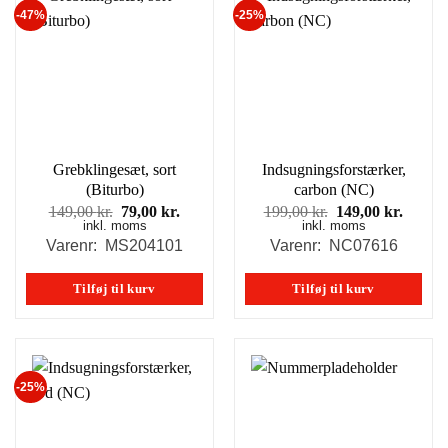
-47%
-25%
Grebklingesæt, sort
Indsugningsforstærker,
(Biturbo)
carbon (NC)
Den
Den
Den
Den
149,00
kr.
79,00
kr.
199,00
kr.
149,00
kr.
inkl. moms
oprindelige
aktuelle
inkl. moms
oprindelige
aktuel
pris
pris
pris
pris
Varenr: MS204101
Varenr: NC07616
var:
er:
var:
er:
149,00 kr..
79,00 kr..
199,00 kr..
149,00
Tilføj til kurv
Tilføj til kurv
-25%