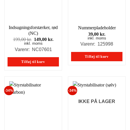
Indsugningsforstærker, rød
Nummerpladeholder
(NC)
39,00
kr.
inkl. moms
Den
Den
199,00
kr.
149,00
kr.
inkl. moms
oprindelige
aktuelle
Varenr: 125998
pris
pris
Varenr: NC07601
var:
er:
Tilføj til kurv
199,00 kr..
149,00 kr..
Tilføj til kurv
-34%
-34%
IKKE PÅ LAGER