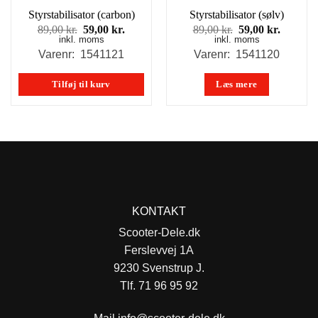
Styrstabilisator (carbon)
Styrstabilisator (sølv)
Den
Den
Den
Den
89,00
kr.
59,00
kr.
89,00
kr.
59,00
kr.
inkl. moms
oprindelige
aktuelle
inkl. moms
oprindelige
aktuell
pris
pris
pris
pris
Varenr: 1541121
Varenr: 1541120
var:
er:
var:
er:
89,00 kr..
59,00 kr..
89,00 kr..
59,00 kr
Tilføj til kurv
Læs mere
KONTAKT
Scooter-Dele.dk
Ferslevvej 1A
9230 Svenstrup J.
Tlf. 71 96 95 92