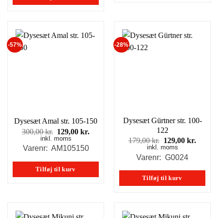
-57%
-28%
Dysesæt Gürtner str. 100-
Dysesæt Amal str. 105-150
122
Den
Den
300,00
kr.
129,00
kr.
inkl. moms
oprindelige
aktuelle
Den
Den
179,00
kr.
129,00
kr.
pris
pris
inkl. moms
oprindelige
aktuel
Varenr: AM105150
var:
er:
pris
pris
Varenr: G0024
300,00 kr..
129,00 kr..
var:
er:
Tilføj til kurv
179,00 kr..
129,00
Tilføj til kurv