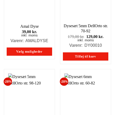
kan
kan
vælges
vælges
på
på
varesiden
varesiden
Dysesæt 5mm DellOrto str.
Amal Dyse
70-92
39,00
kr.
inkl. moms
Den
Den
179,00
kr.
129,00
kr.
inkl. moms
oprindelige
aktuel
Varenr: AMALDYSE
pris
pris
Varenr: DY00010
var:
er:
Vælg muligheder
179,00 kr..
129,00
Tilføj til kurv
Dette
vare
har
flere
-28%
-28%
varianter.
Mulighederne
kan
vælges
på