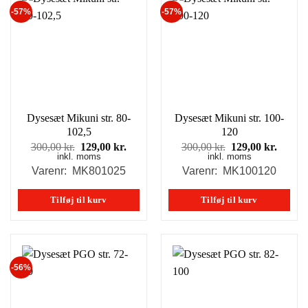
-57%
-57%
Dysesæt Mikuni str. 80-
Dysesæt Mikuni str. 100-
102,5
120
Den
Den
Den
Den
300,00
kr.
129,00
kr.
300,00
kr.
129,00
kr.
inkl. moms
oprindelige
aktuelle
inkl. moms
oprindelige
aktuel
pris
pris
pris
pris
Varenr: MK801025
Varenr: MK100120
var:
er:
var:
er:
300,00 kr..
129,00 kr..
300,00 kr..
129,00
Tilføj til kurv
Tilføj til kurv
-56%