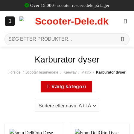
Fortsæt
Over 15.000+ scooter reservedele på lager
til
indhold
Søg
efter:
Karburator dyser
Forside
/
Scooter reservedele
/
Keeway
/
Matrix
/
Karburator dyser
Vælg kategori