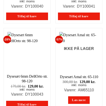
inkl. moms
oprindelige
aktuelle
inkl. moms
oprindelige
aktuel
pris
pris
pris
pris
Varenr: DY100040
Varenr: DY100041
var:
er:
var:
er:
179,00 kr..
129,00 kr..
179,00 kr..
129,00
Tilføj til kurv
Tilføj til kurv
-28%
-57%
IKKE PÅ LAGER
Dysesæt 6mm DellOrto str.
Dysesæt Amal str. 65-110
98-120
Den
Den
300,00
kr.
129,00
kr.
inkl. moms
oprindelige
aktuel
Den
Den
179,00
kr.
129,00
kr.
pris
pris
inkl. moms
oprindelige
aktuelle
Varenr: AM65110
var:
er:
pris
pris
Varenr: DY100043
300,00 kr..
129,00
var:
er:
Læs mere
179,00 kr..
129,00 kr..
Tilføj til kurv