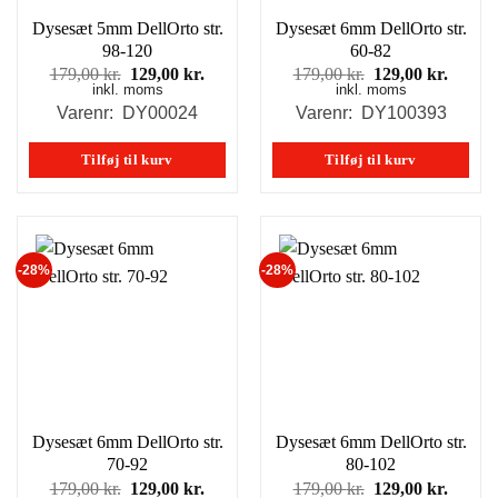
varesiden
Dysesæt 5mm DellOrto str.
Dysesæt 6mm DellOrto str.
98-120
60-82
Den
Den
Den
Den
179,00
kr.
129,00
kr.
179,00
kr.
129,00
kr.
inkl. moms
oprindelige
aktuelle
inkl. moms
oprindelige
aktuel
pris
pris
pris
pris
Varenr: DY00024
Varenr: DY100393
var:
er:
var:
er:
179,00 kr..
129,00 kr..
179,00 kr..
129,00
Tilføj til kurv
Tilføj til kurv
-28%
-28%
Dysesæt 6mm DellOrto str.
Dysesæt 6mm DellOrto str.
70-92
80-102
Den
Den
Den
Den
179,00
kr.
129,00
kr.
179,00
kr.
129,00
kr.