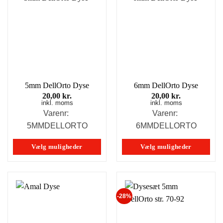
5mm DellOrto Dyse
6mm DellOrto Dyse
20,00
kr.
20,00
kr.
inkl. moms
inkl. moms
Varenr:
Varenr:
5MMDELLORTO
6MMDELLORTO
Vælg muligheder
Vælg muligheder
Dette
Dette
vare
vare
har
har
-28%
flere
flere
varianter.
varianter.
Mulighederne
Mulighederne