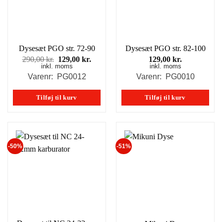
Dysesæt PGO str. 72-90
Dysesæt PGO str. 82-100
Den
Den
290,00
kr.
129,00
kr.
129,00
kr.
inkl. moms
oprindelige
aktuelle
inkl. moms
pris
pris
Varenr: PG0012
Varenr: PG0010
var:
er:
290,00 kr..
129,00 kr..
Tilføj til kurv
Tilføj til kurv
-50%
-51%