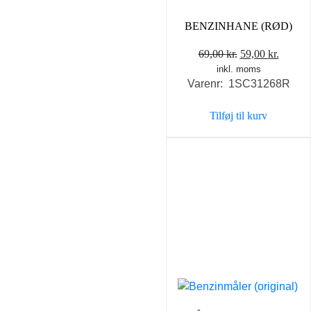
BENZINHANE (RØD)
Den
Den
69,00
kr.
59,00
kr.
inkl. moms
oprindelige
aktuel
Varenr: 1SC31268R
pris
pris
var:
er:
Tilføj til kurv
69,00 kr..
59,00 k