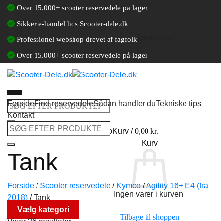
Fortsæt
Over 15.000+ scooter reservedele på lager
til
Sikker e-handel hos Scooter-dele.dk
indhold
[gtranslate]
Professionel webshop drevet af fagfolk
Over 15.000+ scooter reservedele på lager
Forside
Find reservedele
Sådan handler du
Tekniske tips
Søg
Kontakt
efter:
Søg
Log ind / Opret en kundekonto
Kurv /
0,00
kr.
efter:
Kurv
Tank
Forside
/
Scooter reservedele
/
Kymco
/
Agility 16+ E4 (fra
Ingen varer i kurven.
2018)
/
Tank
Vælg kategori
Tilbage til shoppen