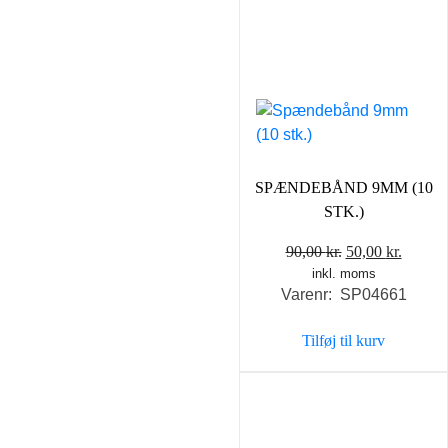
SPÆNDEBÅND 9MM (10
STK.)
Den
Den
90,00
kr.
50,00
kr.
inkl. moms
oprindelige
aktuel
Varenr: SP04661
pris
pris
var:
er:
Tilføj til kurv
90,00 kr..
50,00 k