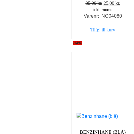
Den
Den
35,00
kr.
25,00
kr.
inkl. moms
oprindelige
aktuel
Varenr: NC04080
pris
pris
var:
er:
Tilføj til kurv
35,00 kr..
25,00 k
-14%
BENZINHANE (BLÅ)