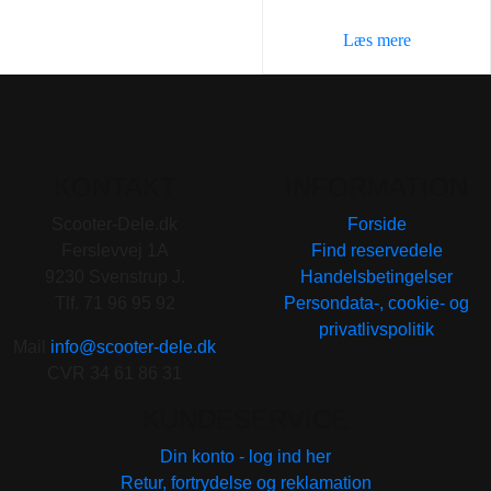
Læs mere
KONTAKT
INFORMATION
Scooter-Dele.dk
Forside
Ferslevvej 1A
Find reservedele
9230 Svenstrup J.
Handelsbetingelser
Tlf. 71 96 95 92
Persondata-, cookie- og
privatlivspolitik
Mail
info@scooter-dele.dk
CVR 34 61 86 31
KUNDESERVICE
Din konto - log ind her
Retur, fortrydelse og reklamation