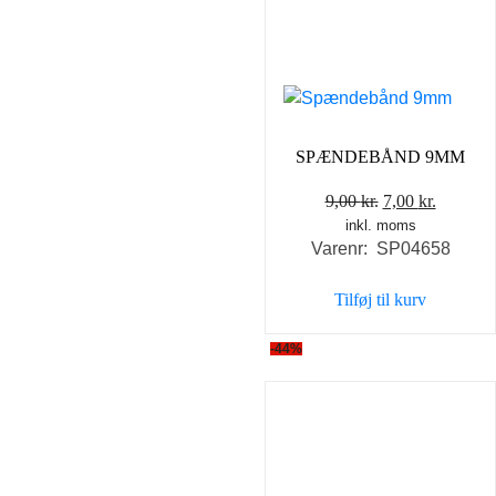
SPÆNDEBÅND 9MM
Den
Den
9,00
kr.
7,00
kr.
inkl. moms
oprindelige
aktuell
Varenr: SP04658
pris
pris
var:
er:
Tilføj til kurv
9,00 kr..
7,00 kr..
-44%