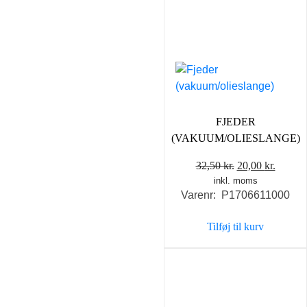
FJEDER
(VAKUUM/OLIESLANGE)
Den
Den
32,50
kr.
20,00
kr.
inkl. moms
oprindelige
aktuel
Varenr: P1706611000
pris
pris
var:
er:
Tilføj til kurv
32,50 kr..
20,00 k