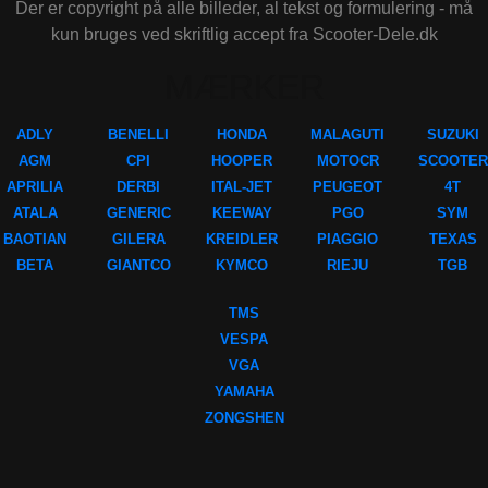
Der er copyright på alle billeder, al tekst og formulering - må
kun bruges ved skriftlig accept fra Scooter-Dele.dk
MÆRKER
ADLY
BENELLI
HONDA
MALAGUTI
SUZUKI
AGM
CPI
HOOPER
MOTOCR
SCOOTER
APRILIA
DERBI
ITAL-JET
PEUGEOT
4T
ATALA
GENERIC
KEEWAY
PGO
SYM
BAOTIAN
GILERA
KREIDLER
PIAGGIO
TEXAS
BETA
GIANTCO
KYMCO
RIEJU
TGB
TMS
VESPA
VGA
YAMAHA
ZONGSHEN