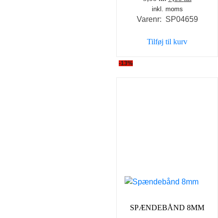
inkl. moms
oprindelige
aktuell
Varenr: SP04659
pris
pris
var:
er:
Tilføj til kurv
9,00 kr..
7,00 kr..
-13%
SPÆNDEBÅND 8MM