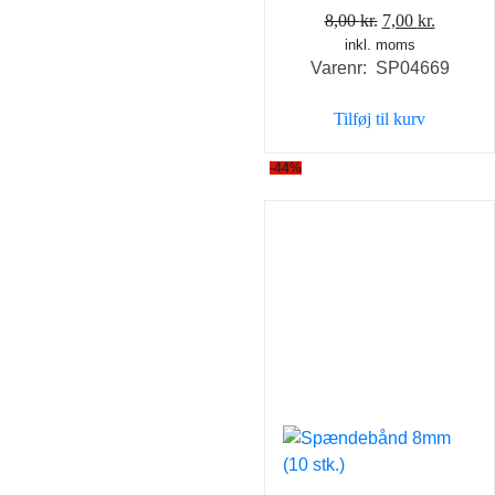
Den
Den
8,00
kr.
7,00
kr.
inkl. moms
oprindelige
aktuell
Varenr: SP04669
pris
pris
var:
er:
Tilføj til kurv
8,00 kr..
7,00 kr..
-44%