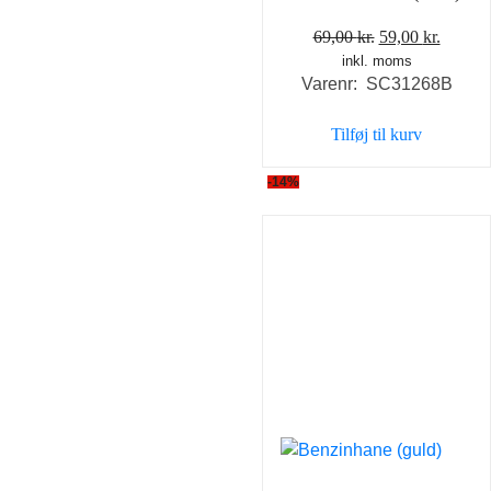
Den
Den
69,00
kr.
59,00
kr.
inkl. moms
oprindelige
aktuel
Varenr: SC31268B
pris
pris
var:
er:
Tilføj til kurv
69,00 kr..
59,00 k
-14%