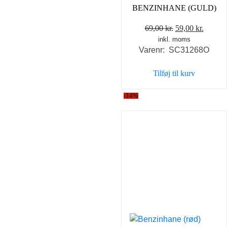
BENZINHANE (GULD)
Den
Den
69,00
kr.
59,00
kr.
inkl. moms
oprindelige
aktuel
Varenr: SC31268O
pris
pris
var:
er:
Tilføj til kurv
69,00 kr..
59,00 k
-14%