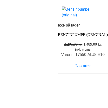
Ikke på lager
BENZINPUMPE (ORIGINAL)
Den
De
2.201,00
kr.
1.489,00
kr.
inkl. moms
oprindelige
akt
Varenr: 17550-ALJ8-E10
pris
pris
var:
er:
Læs mere
2.201,00 kr..
1.48