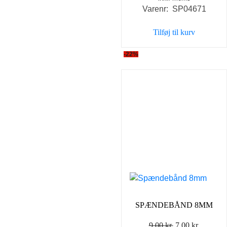
Varenr: SP04671
pris
pris
var:
er:
Tilføj til kurv
80,00 kr..
50,00 k
-22%
SPÆNDEBÅND 8MM
Den
Den
9,00
kr.
7,00
kr.