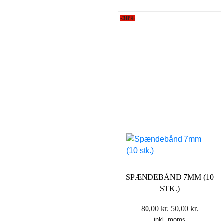
-38%
SPÆNDEBÅND 7MM (10
STK.)
Den
Den
80,00
kr.
50,00
kr.
inkl. moms
oprindelige
aktuel