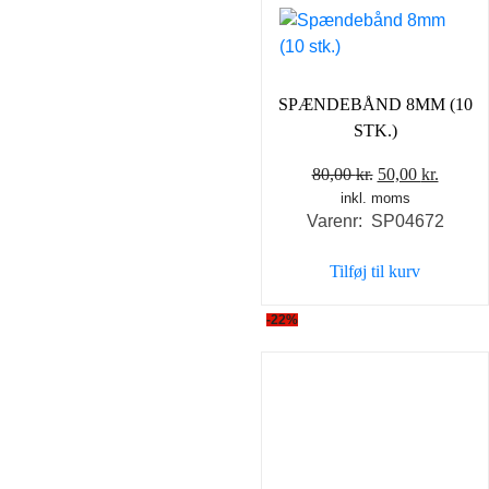
SPÆNDEBÅND 8MM (10
STK.)
Den
Den
80,00
kr.
50,00
kr.
inkl. moms
oprindelige
aktuel
Varenr: SP04672
pris
pris
var:
er:
Tilføj til kurv
80,00 kr..
50,00 k
-22%