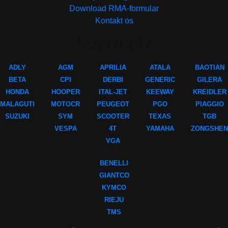
Download RMA-formular
Kontakt os
MÆRKER
ADLY
AGM
APRILIA
ATALA
BAOTIAN
BETA
CPI
DERBI
GENERIC
GILERA
HONDA
HOOPER
ITAL-JET
KEEWAY
KREIDLER
MALAGUTI
MOTOCR
PEUGEOT
PGO
PIAGGIO
SUZUKI
SYM
SCOOTER
TEXAS
TGB
VESPA
4T
YAMAHA
ZONGSHEN
VGA
BENELLI
GIANTCO
KYMCO
RIEJU
TMS