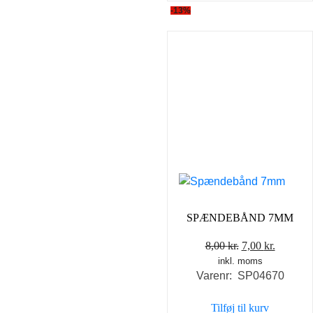
-13%
SPÆNDEBÅND 7MM
Den
Den
8,00
kr.
7,00
kr.
inkl. moms
oprindelige
aktuell
Varenr: SP04670
pris
pris
var:
er:
Tilføj til kurv
8,00 kr..
7,00 kr..