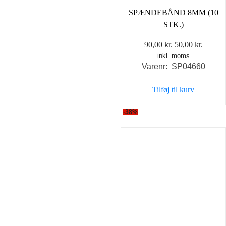
SPÆNDEBÅND 8MM (10
STK.)
Den
Den
90,00
kr.
50,00
kr.
inkl. moms
oprindelige
aktuel
Varenr: SP04660
pris
pris
var:
er:
Tilføj til kurv
90,00 kr..
50,00 k
-38%