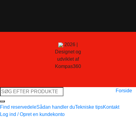
2026 |
Designet og
udviklet af
Kompas360
Søg
Forside
efter:
Find reservedele
Sådan handler du
Tekniske tips
Kontakt
Log ind / Opret en kundekonto