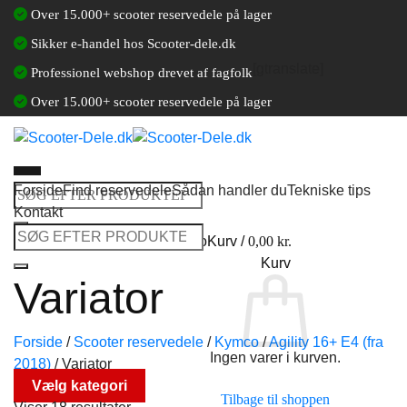
Fortsæt
Over 15.000+ scooter reservedele på lager
til
Sikker e-handel hos Scooter-dele.dk
indhold
[gtranslate]
Professionel webshop drevet af fagfolk
Over 15.000+ scooter reservedele på lager
Forside
Find reservedele
Sådan handler du
Tekniske tips
Søg
Kontakt
efter:
Søg
Log ind / Opret en kundekonto
Kurv /
0,00
kr.
efter:
Kurv
Variator
Forside
/
Scooter reservedele
/
Kymco
/
Agility 16+ E4 (fra
Ingen varer i kurven.
2018)
/
Variator
Vælg kategori
Tilbage til shoppen