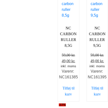
NC
NC
CARBON
CARBON
RULLER
RULLER
8,5G
9,5G
59,00
kr.
59,00
kr.
Den
Den
Den
D
49,00
kr.
49,00
kr.
inkl. moms
oprindelige
aktuelle
inkl. moms
oprindelig
ak
Varenr:
Varenr:
pris
pris
pris
pr
NC161385
NC161395
var:
er:
var:
er
59,00 kr..
49,00 kr..
59,00 kr..
49
Tilføj til
Tilføj til
kurv
kurv
-17%