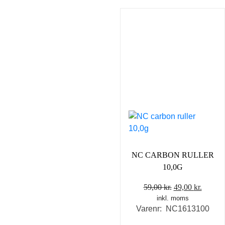
NC CARBON RULLER
10,0G
Den
Den
59,00
kr.
49,00
kr.
inkl. moms
oprindelige
aktuel
Varenr: NC1613100
pris
pris
var:
er: