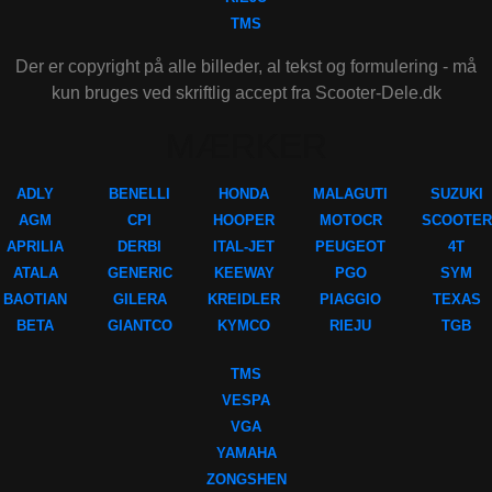
TMS
Der er copyright på alle billeder, al tekst og formulering - må
kun bruges ved skriftlig accept fra Scooter-Dele.dk
MÆRKER
ADLY
BENELLI
HONDA
MALAGUTI
SUZUKI
AGM
CPI
HOOPER
MOTOCR
SCOOTER
APRILIA
DERBI
ITAL-JET
PEUGEOT
4T
ATALA
GENERIC
KEEWAY
PGO
SYM
BAOTIAN
GILERA
KREIDLER
PIAGGIO
TEXAS
BETA
GIANTCO
KYMCO
RIEJU
TGB
TMS
VESPA
VGA
YAMAHA
ZONGSHEN