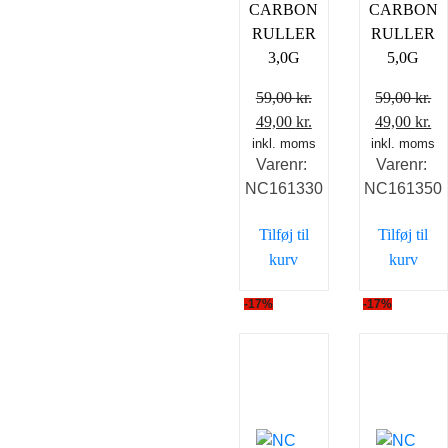
CARBON
CARBON
RULLER
RULLER
3,0G
5,0G
59,00
kr.
59,00
kr.
Den
Den
Den
D
49,00
kr.
49,00
kr.
inkl. moms
oprindelige
aktuelle
inkl. moms
oprindelig
ak
Varenr:
Varenr:
pris
pris
pris
pr
NC161330
NC161350
var:
er:
var:
er
59,00 kr..
49,00 kr..
59,00 kr..
49
Tilføj til
Tilføj til
kurv
kurv
-17%
-17%