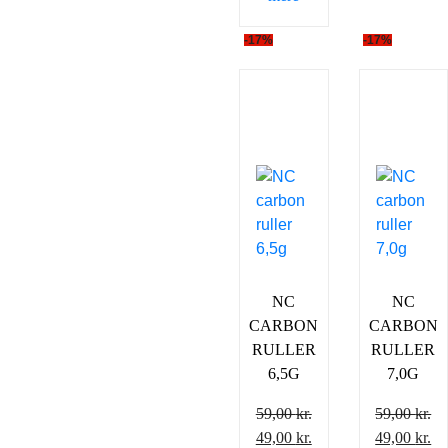
-17%
-17%
NC
NC
CARBON
CARBON
RULLER
RULLER
6,5G
7,0G
59,00
kr.
59,00
kr.
Den
Den
Den
D
49,00
kr.
49,00
kr.