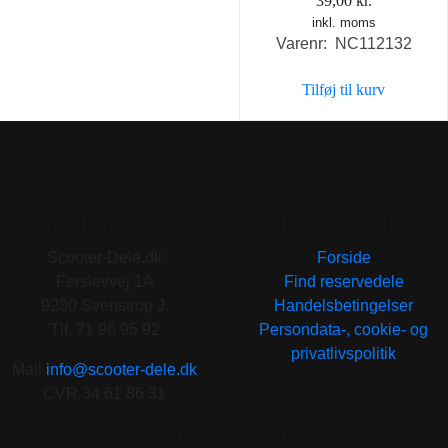
39,00
kr.
inkl. moms
Varenr: NC112132
Tilføj til kurv
KONTAKT
INFORMATION
Scooter-Dele.dk
Forside
Ferslevvej 1A
Find reservedele
9230 Svenstrup J.
Handelsbetingelser
Tlf. 71 96 95 92
Persondata-, cookie- og
privatlivspolitik
Mail
info@scooter-dele.dk
CVR 34 61 86 31
KUNDESERVICE