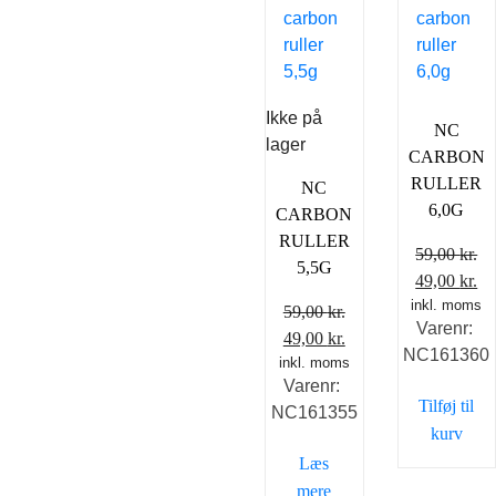
Ikke på
NC
lager
CARBON
RULLER
NC
6,0G
CARBON
RULLER
59,00
kr.
5,5G
Den
D
49,00
kr.
inkl. moms
oprindelig
ak
59,00
kr.
Varenr:
pris
pr
Den
Den
49,00
kr.
NC161360
var:
er
inkl. moms
oprindelige
aktuelle
Varenr:
59,00 kr..
49
pris
pris
Tilføj til
NC161355
var:
er:
kurv
59,00 kr..
49,00 kr..
Læs
mere