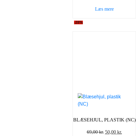
Læs mere
-28%
BLÆSEHJUL, PLASTIK (NC)
Den
Den
69,00
kr.
50,00
kr.