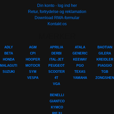
Din konto - log ind her
Retur, fortrydelse og reklamation
Download RMA-formular
Kontakt os
MÆRKER
ADLY
AGM
APRILIA
ATALA
BAOTIAN
BETA
CPI
DERBI
GENERIC
GILERA
HONDA
HOOPER
ITAL-JET
KEEWAY
KREIDLER
MALAGUTI
MOTOCR
PEUGEOT
PGO
PIAGGIO
SUZUKI
SYM
SCOOTER
TEXAS
TGB
VESPA
4T
YAMAHA
ZONGSHEN
VGA
BENELLI
GIANTCO
KYMCO
RIEJU