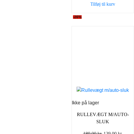
Tilføj til kurv
59,00 kr..
49,00 k
-26%
Ikke på lager
RULLEVÆGT M/AUTO-
SLUK
Den
Den
189,00
kr.
139,00
kr.