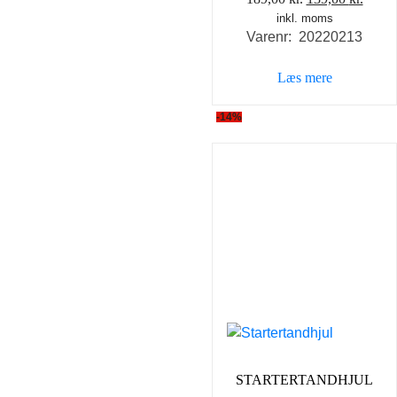
inkl. moms
oprindelige
aktue
Varenr: 20220213
pris
pris
var:
er:
Læs mere
189,00 kr..
139,0
-14%
STARTERTANDHJUL