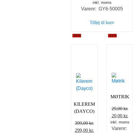
inkl. moms
oprindelige
aktuel
Varenr: GY6-50005
pris
pris
var:
er:
Tilføj til kurv
69,00 kr..
50,00 k
-25%
-31%
MØTRIK
KILEREM
29,00
kr.
(DAYCO)
Den
D
20,00
kr.
inkl. moms
oprindelig
ak
399,00
kr.
Varenr:
pris
pr
Den
Den
299,00
kr.