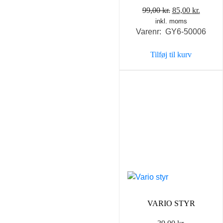
Den
Den
99,00
kr.
85,00
kr.
inkl. moms
oprindelige
aktuel
Varenr: GY6-50006
pris
pris
var:
er:
Tilføj til kurv
99,00 kr..
85,00 k
VARIO STYR