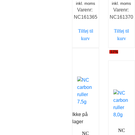
inkl. moms
oprindelige
aktuelle
inkl. moms
oprindelig
ak
Varenr:
Varenr:
pris
pris
pris
pr
NC161365
NC161370
var:
er:
var:
er
59,00 kr..
49,00 kr..
59,00 kr..
49
Tilføj til
Tilføj til
kurv
kurv
-17%
Ikke på
lager
NC
NC