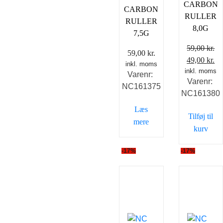
CARBON
CARBON
RULLER
RULLER
8,0G
7,5G
59,00
kr.
59,00
kr.
Den
D
49,00
kr.
inkl. moms
inkl. moms
oprindelig
ak
Varenr:
Varenr:
pris
pr
NC161375
NC161380
var:
er
59,00 kr..
49
Læs
Tilføj til
mere
kurv
-17%
-17%