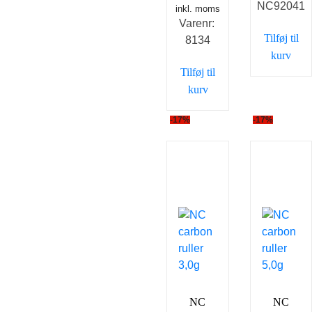
NC92041
var:
er
oprindelige
inkl. moms
aktuelle
Varenr:
29,00 kr..
20
pris
pris
Tilføj til
8134
var:
er:
kurv
399,00 kr..
299,00 kr..
Tilføj til
kurv
-17%
-17%
NC
NC