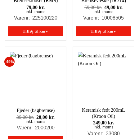
Bremseklodser (RMS)
Bremsevæske (DOT4)
Den
Den
79,00
kr.
59,00
kr.
49,00
kr.
inkl. moms
inkl. moms
oprindelige
aktuell
pris
pris
Varenr: 225100220
Varenr: 10008505
var:
er:
59,00 kr..
49,00 kr
Tilføj til kurv
Tilføj til kurv
-49%
Keramisk fedt 200mL
Fjeder (bagbremse)
(Kroon Oil)
Den
Den
39,00
kr.
20,00
kr.
inkl. moms
oprindelige
aktuelle
249,00
kr.
pris
pris
inkl. moms
Varenr: 2000200
var:
er:
Varenr: 33080
39,00 kr..
20,00 kr..