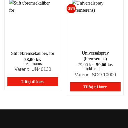
-25%
Universalspray
Stift t/bremsekaliber, for
(bremserens)
28,00
kr.
inkl. moms
Den
Den
79,00
kr.
59,00
kr.
inkl. moms
oprindelige
aktuell
Varenr: UN40130
pris
pris
Varenr: SCO-10000
var:
er:
Tilføj til kurv
79,00 kr..
59,00 kr
Tilføj til kurv