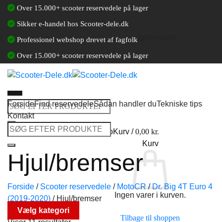
Fortsæt
Over 15.000+ scooter reservedele på lager
til
Sikker e-handel hos Scooter-dele.dk
indhold
[gtranslate]
Professionel webshop drevet af fagfolk
Over 15.000+ scooter reservedele på lager
Forside
Find reservedele
Sådan handler du
Tekniske tips
Søg
Kontakt
efter:
Søg
Log ind / Opret en kundekonto
Kurv /
0,00
kr.
efter:
Kurv
Hjul/bremser
Forside
/
Scooter reservedele
/
MotoCR
/
Dr. Big 4T Euro 4
Ingen varer i kurven.
(2019-2020)
/
Hjul/bremser
Vælg kategori
Tilbage til shoppen