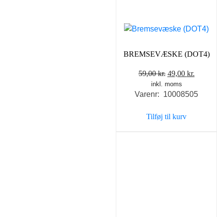
BREMSEVÆSKE (DOT4)
Den
Den
59,00
kr.
49,00
kr.
inkl. moms
oprindelige
aktuel
Varenr: 10008505
pris
pris
var:
er:
Tilføj til kurv
59,00 kr..
49,00 k