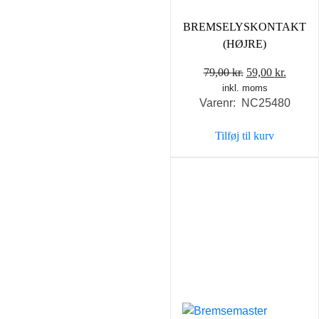
BREMSELYSKONTAKT
(HØJRE)
Den
Den
79,00
kr.
59,00
kr.
inkl. moms
oprindelige
aktuel
Varenr: NC25480
pris
pris
var:
er:
Tilføj til kurv
79,00 kr..
59,00 k