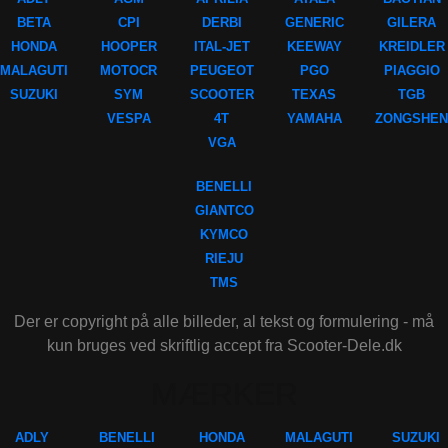
BETA
CPI
DERBI
GENERIC
GILERA
HONDA
HOOPER
ITAL-JET
KEEWAY
KREIDLER
MALAGUTI
MOTOCR
PEUGEOT
PGO
PIAGGIO
SUZUKI
SYM
SCOOTER
TEXAS
TGB
VESPA
4T
YAMAHA
ZONGSHEN
VGA
BENELLI
GIANTCO
KYMCO
RIEJU
TMS
Der er copyright på alle billeder, al tekst og formulering - må
kun bruges ved skriftlig accept fra Scooter-Dele.dk
MÆRKER
ADLY
BENELLI
HONDA
MALAGUTI
SUZUKI