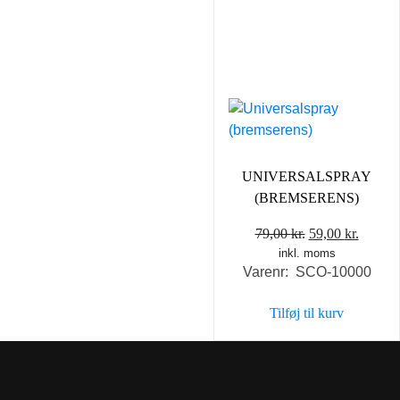
UNIVERSALSPRAY
(BREMSERENS)
Den
Den
79,00
kr.
59,00
kr.
inkl. moms
oprindelige
aktuel
Varenr: SCO-10000
pris
pris
var:
er:
Tilføj til kurv
79,00 kr..
59,00 k