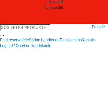
udviklet af
Kompas360
Søg
Forside
efter:
Find reservedele
Sådan handler du
Tekniske tips
Kontakt
Log ind / Opret en kundekonto