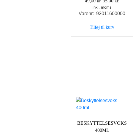
Den
Den
49,00
kr.
35,00
kr.
inkl. moms
oprindelige
aktuel
Varenr: 92011600000
pris
pris
var:
er:
Tilføj til kurv
49,00 kr..
35,00 k
BESKYTTELSESVOKS
400ML