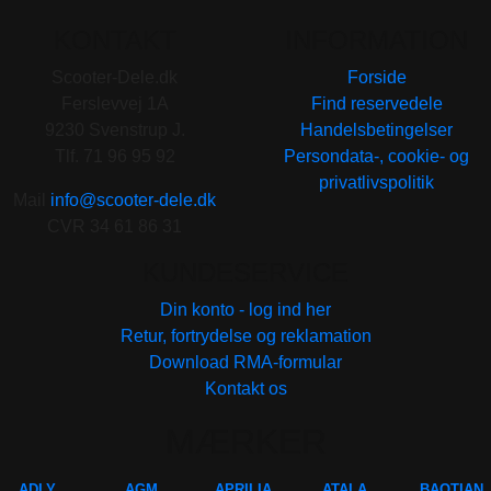
KONTAKT
INFORMATION
Scooter-Dele.dk
Forside
Ferslevvej 1A
Find reservedele
9230 Svenstrup J.
Handelsbetingelser
Tlf. 71 96 95 92
Persondata-, cookie- og
privatlivspolitik
Mail
info@scooter-dele.dk
CVR 34 61 86 31
KUNDESERVICE
Din konto - log ind her
Retur, fortrydelse og reklamation
Download RMA-formular
Kontakt os
MÆRKER
ADLY
AGM
APRILIA
ATALA
BAOTIAN