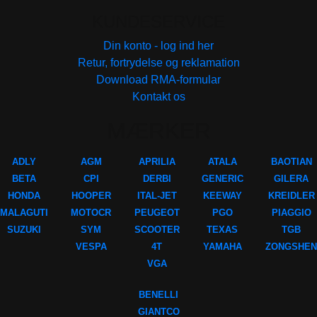
KUNDESERVICE
Din konto - log ind her
Retur, fortrydelse og reklamation
Download RMA-formular
Kontakt os
MÆRKER
ADLY
AGM
APRILIA
ATALA
BAOTIAN
BETA
CPI
DERBI
GENERIC
GILERA
HONDA
HOOPER
ITAL-JET
KEEWAY
KREIDLER
MALAGUTI
MOTOCR
PEUGEOT
PGO
PIAGGIO
SUZUKI
SYM
SCOOTER
TEXAS
TGB
VESPA
4T
YAMAHA
ZONGSHEN
VGA
BENELLI
GIANTCO