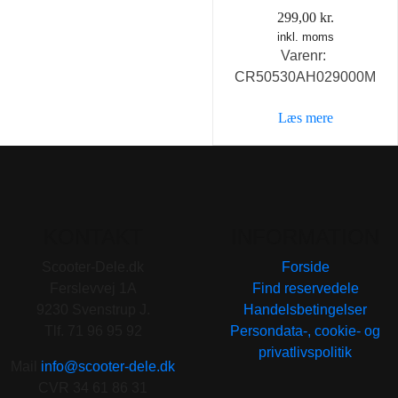
299,00
kr.
inkl. moms
Varenr:
CR50530AH029000M
Læs mere
KONTAKT
INFORMATION
Scooter-Dele.dk
Forside
Ferslevvej 1A
Find reservedele
9230 Svenstrup J.
Handelsbetingelser
Tlf. 71 96 95 92
Persondata-, cookie- og
privatlivspolitik
Mail
info@scooter-dele.dk
CVR 34 61 86 31