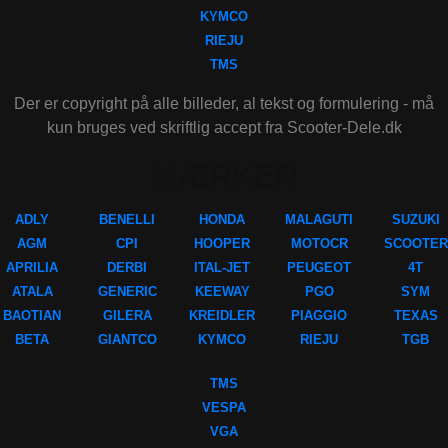
KYMCO
RIEJU
TMS
Der er copyright på alle billeder, al tekst og formulering - må
kun bruges ved skriftlig accept fra Scooter-Dele.dk
MÆRKER
ADLY
BENELLI
HONDA
MALAGUTI
SUZUKI
AGM
CPI
HOOPER
MOTOCR
SCOOTER
APRILIA
DERBI
ITAL-JET
PEUGEOT
4T
ATALA
GENERIC
KEEWAY
PGO
SYM
BAOTIAN
GILERA
KREIDLER
PIAGGIO
TEXAS
BETA
GIANTCO
KYMCO
RIEJU
TGB
TMS
VESPA
VGA