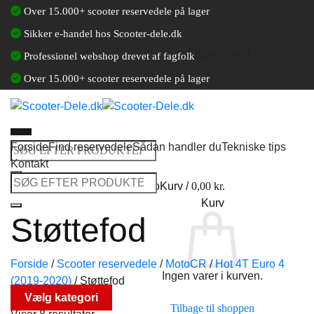
Fortsæt
Over 15.000+ scooter reservedele på lager
til
Sikker e-handel hos Scooter-dele.dk
indhold
[gtranslate]
Professionel webshop drevet af fagfolk
Over 15.000+ scooter reservedele på lager
Forside
Find reservedele
Sådan handler du
Tekniske tips
Søg
Kontakt
efter:
Søg
Log ind / Opret en kundekonto
Kurv /
0,00
kr.
efter:
Kurv
Støttefod
Forside
/
Scooter reservedele
/
MotoCR
/
Hot 4T Euro 4
Ingen varer i kurven.
(2019-2020)
/
Støttefod
Vælg kategori
Tilbage til shoppen