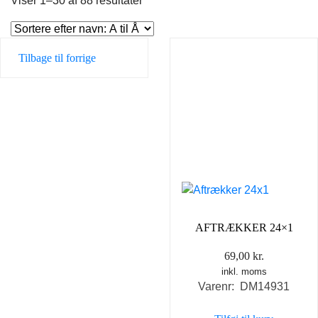
Viser 1–30 af 88 resultater
Tilbage til forrige
AFTRÆKKER 24×1
69,00
kr.
inkl. moms
Varenr: DM14931