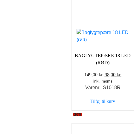
BAGLYGTEPÆRE 18 LED
(RØD)
Den
Den
149,00
kr.
98,00
kr.
inkl. moms
oprindelige
aktuel
Varenr: S1018R
pris
pris
var:
er:
Tilføj til kurv
149,00 kr..
98,00 
-20%