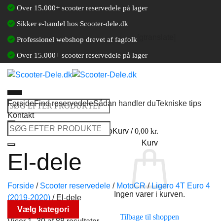
Fortsæt
Over 15.000+ scooter reservedele på lager
til
Sikker e-handel hos Scooter-dele.dk
indhold
[gtranslate]
Professionel webshop drevet af fagfolk
Over 15.000+ scooter reservedele på lager
Forside
Find reservedele
Sådan handler du
Tekniske tips
Søg
Kontakt
efter:
Søg
Log ind / Opret en kundekonto
Kurv /
0,00
kr.
efter:
Kurv
El-dele
Forside
/
Scooter reservedele
/
MotoCR
/
Ligero 4T Euro 4
Ingen varer i kurven.
(2019-2020)
/
El-dele
Vælg kategori
Tilbage til shoppen