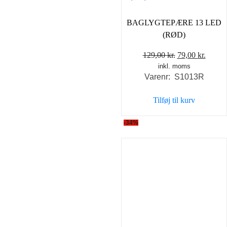
BAGLYGTEPÆRE 13 LED
(RØD)
Den
Den
129,00
kr.
79,00
kr.
inkl. moms
oprindelige
aktuel
Varenr: S1013R
pris
pris
var:
er:
Tilføj til kurv
129,00 kr..
79,00 
-34%