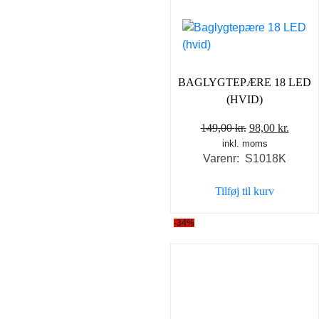
BAGLYGTEPÆRE 18 LED
(HVID)
Den
Den
149,00
kr.
98,00
kr.
inkl. moms
oprindelige
aktuel
Varenr: S1018K
pris
pris
var:
er:
Tilføj til kurv
149,00 kr..
98,00 
-34%