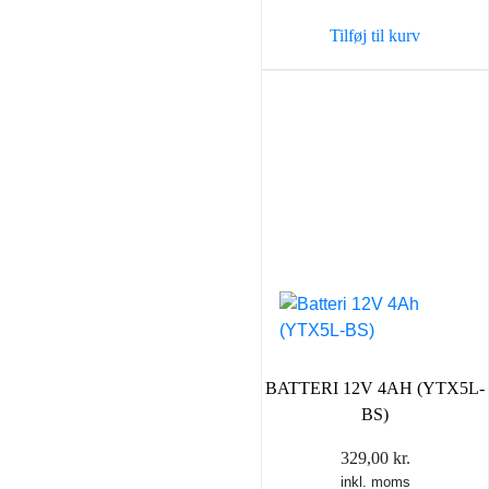
var:
er:
Tilføj til kurv
43,90 kr..
35,00 k
BATTERI 12V 4AH (YTX5L-
BS)
329,00
kr.
inkl. moms