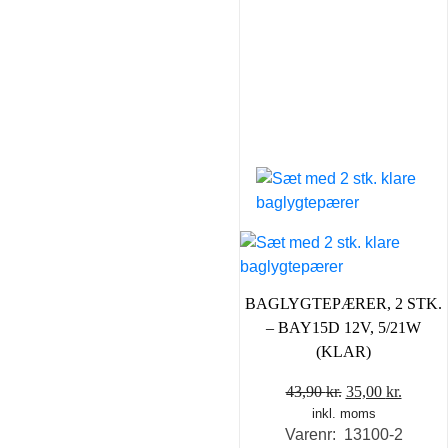
BAGLYGTEPÆRER, 2 STK.
– BAY15D 12V, 5/21W
(KLAR)
Den
Den
43,90
kr.
35,00
kr.
inkl. moms
oprindelige
aktuel
Varenr: 13100-2
pris
pris