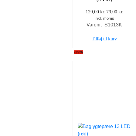
Den
Den
129,00
kr.
79,00
kr.
inkl. moms
oprindelige
aktuel
Varenr: S1013K
pris
pris
var:
er:
Tilføj til kurv
129,00 kr..
79,00 
-39%