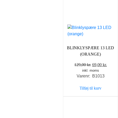
BLINKLYSPÆRE 13 LED
(ORANGE)
Den
Den
129,00
kr.
69,00
kr.
inkl. moms
oprindelige
aktuel
Varenr: B1013
pris
pris
var:
er:
Tilføj til kurv
129,00 kr..
69,00 