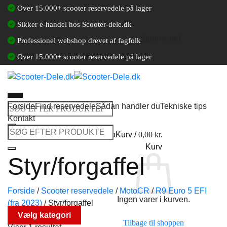
Fortsæt
Over 15.000+ scooter reservedele på lager
til
Sikker e-handel hos Scooter-dele.dk
indhold
[gtranslate]
Professionel webshop drevet af fagfolk
Over 15.000+ scooter reservedele på lager
Forside
Find reservedele
Sådan handler du
Tekniske tips
Søg
Kontakt
efter:
Søg
Log ind / Opret en kundekonto
Kurv /
0,00
kr.
efter:
Kurv
Styr/forgaffel
Forside
/
Scooter reservedele
/
MotoCR
/
R9 Euro 5 EFI
Ingen varer i kurven.
(fra 2023)
/
Styr/forgaffel
Vælg kategori
Tilbage til shoppen