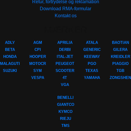
Retur, fortrydelse og reklamation
Download RMA-formular
Kontakt os
MÆRKER
ADLY
AGM
APRILIA
ATALA
BAOTIAN
BETA
CPI
DERBI
GENERIC
GILERA
HONDA
HOOPER
ITAL-JET
KEEWAY
KREIDLER
MALAGUTI
MOTOCR
PEUGEOT
PGO
PIAGGIO
SUZUKI
SYM
SCOOTER
TEXAS
TGB
VESPA
4T
YAMAHA
ZONGSHEN
VGA
BENELLI
GIANTCO
KYMCO
RIEJU
TMS