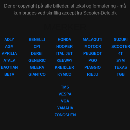
Der er copyright på alle billeder, al tekst og formulering - må
kun bruges ved skriftlig accept fra Scooter-Dele.dk
MÆRKER
ADLY
BENELLI
HONDA
MALAGUTI
SUZUKI
AGM
CPI
HOOPER
MOTOCR
SCOOTER
APRILIA
DERBI
ITAL-JET
PEUGEOT
4T
ATALA
GENERIC
KEEWAY
PGO
SYM
BAOTIAN
GILERA
KREIDLER
PIAGGIO
TEXAS
BETA
GIANTCO
KYMCO
RIEJU
TGB
TMS
VESPA
VGA
YAMAHA
ZONGSHEN