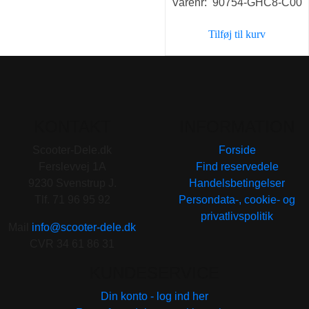
Varenr: 90754-GHC8-C00
Tilføj til kurv
KONTAKT
INFORMATION
Scooter-Dele.dk
Forside
Ferslevvej 1A
Find reservedele
9230 Svenstrup J.
Handelsbetingelser
Tlf. 71 96 95 92
Persondata-, cookie- og
privatlivspolitik
Mail
info@scooter-dele.dk
CVR 34 61 86 31
KUNDESERVICE
Din konto - log ind her