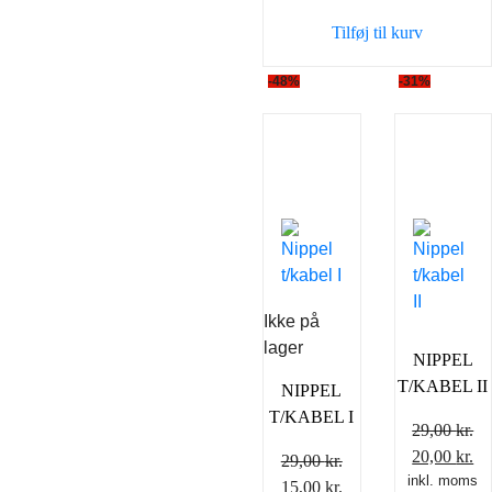
Tilføj til kurv
-48%
-31%
Ikke på
lager
NIPPEL
T/KABEL II
NIPPEL
T/KABEL I
29,00
kr.
Den
D
20,00
kr.
29,00
kr.
inkl. moms
oprindelig
ak
Den
Den
15,00
kr.