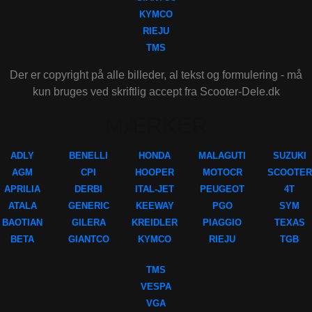
KYMCO
RIEJU
TMS
Der er copyright på alle billeder, al tekst og formulering - må
kun bruges ved skriftlig accept fra Scooter-Dele.dk
MÆRKER
ADLY
BENELLI
HONDA
MALAGUTI
SUZUKI
AGM
CPI
HOOPER
MOTOCR
SCOOTER
APRILIA
DERBI
ITAL-JET
PEUGEOT
4T
ATALA
GENERIC
KEEWAY
PGO
SYM
BAOTIAN
GILERA
KREIDLER
PIAGGIO
TEXAS
BETA
GIANTCO
KYMCO
RIEJU
TGB
TMS
VESPA
VGA