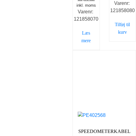
Varenr:
pris
pr
inkl. moms
oprindelige
aktuelle
121858080
Varenr:
var:
er
pris
pris
121858070
29,00 kr..
20
var:
er:
Tilføj til
29,00 kr..
15,00 kr..
kurv
Læs
mere
SPEEDOMETERKABEL