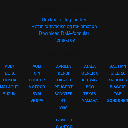
KUNDESERVICE
Din konto - log ind her
Retur, fortrydelse og reklamation
Download RMA-formular
Kontakt os
MÆRKER
ADLY
AGM
APRILIA
ATALA
BAOTIAN
BETA
CPI
DERBI
GENERIC
GILERA
HONDA
HOOPER
ITAL-JET
KEEWAY
KREIDLER
MALAGUTI
MOTOCR
PEUGEOT
PGO
PIAGGIO
SUZUKI
SYM
SCOOTER
TEXAS
TGB
VESPA
4T
YAMAHA
ZONGSHEN
VGA
BENELLI
GIANTCO