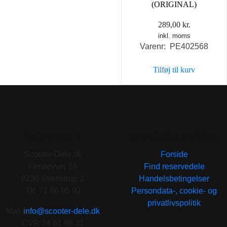
(ORIGINAL)
289,00
kr.
inkl. moms
Varenr: PE402568
Tilføj til kurv
KONTAKT
INFORMATION
Scooter-Dele.dk
Forside
Ferslevvej 1A
Find reservedele
9230 Svenstrup J.
Handelsbetingelser
Tlf. 71 96 95 92
Persondata-, cookie- og
privatlivspolitik
Mail
info@scooter-dele.dk
CVR 34 61 86 31