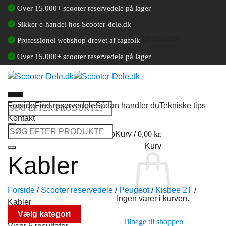
Fortsæt
Over 15.000+ scooter reservedele på lager
til
Sikker e-handel hos Scooter-dele.dk
indhold
[gtranslate]
Professionel webshop drevet af fagfolk
Over 15.000+ scooter reservedele på lager
Forside
Find reservedele
Sådan handler du
Tekniske tips
Søg
Kontakt
efter:
Søg
Log ind / Opret en kundekonto
Kurv /
0,00
kr.
efter:
Kurv
Kabler
Forside
/
Scooter reservedele
/
Peugeot
/
Kisbee 2T
/
Ingen varer i kurven.
Kabler
Vælg kategori
Tilbage til shoppen