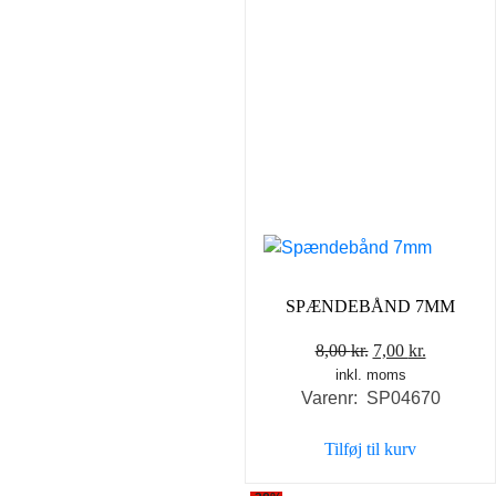
SPÆNDEBÅND 7MM
Den
Den
8,00
kr.
7,00
kr.
inkl. moms
oprindelige
aktuelle
Varenr: SP04670
pris
pris
var:
er:
Tilføj til kurv
8,00 kr..
7,00 kr..