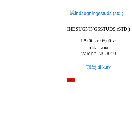
INDSUGNINGSSTUDS (STD.)
Den
Den
129,00
kr.
95,00
kr.
inkl. moms
oprindelige
aktuell
Varenr: NC3050
pris
pris
var:
er:
Tilføj til kurv
129,00 kr..
95,00 kr
-17%