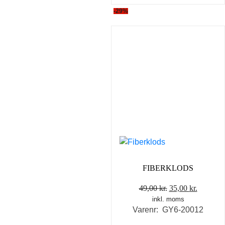
-29%
FIBERKLODS
Den
Den
49,00
kr.
35,00
kr.
inkl. moms
oprindelige
aktuelle
Varenr: GY6-20012
pris
pris
var:
er: