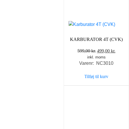
KARBURATOR 4T (CVK)
Den
Den
599,00
kr.
499,00
kr.
inkl. moms
oprindelige
aktuel
Varenr: NC3010
pris
pris
var:
er:
Tilføj til kurv
599,00 kr..
499,00 