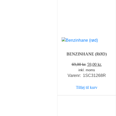
BENZINHANE (RØD)
Den
Den
69,00
kr.
59,00
kr.
inkl. moms
oprindelige
aktuelle
Varenr: 1SC31268R
pris
pris
var:
er:
Tilføj til kurv
69,00 kr..
59,00 kr