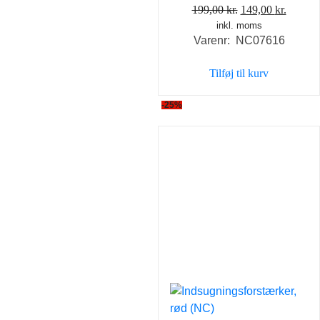
Den
Den
199,00
kr.
149,00
kr.
inkl. moms
oprindelige
aktuel
Varenr: NC07616
pris
pris
var:
er:
Tilføj til kurv
199,00 kr..
149,00 
-25%