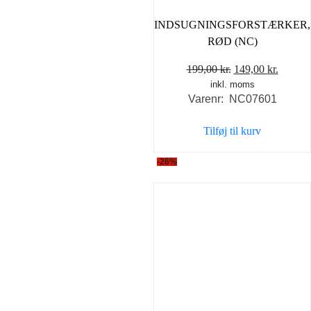
INDSUGNINGSFORSTÆRKER,
RØD (NC)
Den
Den
199,00
kr.
149,00
kr.
inkl. moms
oprindelige
aktuel
Varenr: NC07601
pris
pris
var:
er:
Tilføj til kurv
199,00 kr..
149,00 
-26%