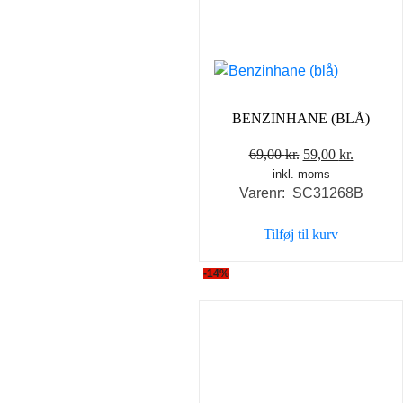
BENZINHANE (BLÅ)
Den
Den
69,00
kr.
59,00
kr.
inkl. moms
oprindelige
aktuelle
Varenr: SC31268B
pris
pris
var:
er:
Tilføj til kurv
69,00 kr..
59,00 kr
-14%