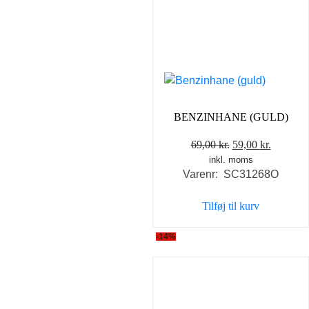
BENZINHANE (GULD)
Den
Den
69,00
kr.
59,00
kr.
inkl. moms
oprindelige
aktuelle
Varenr: SC31268O
pris
pris
var:
er:
Tilføj til kurv
69,00 kr..
59,00 kr
-14%