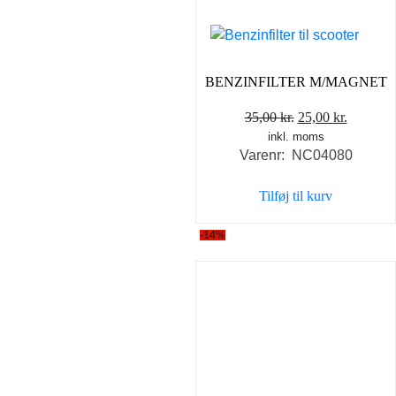
BENZINFILTER M/MAGNET
Den
Den
35,00
kr.
25,00
kr.
inkl. moms
oprindelige
aktuelle
Varenr: NC04080
pris
pris
var:
er:
Tilføj til kurv
35,00 kr..
25,00 kr
-14%