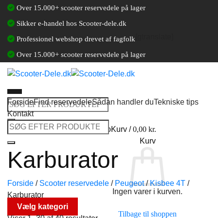
Fortsæt
Over 15.000+ scooter reservedele på lager
til
Sikker e-handel hos Scooter-dele.dk
indhold
[gtranslate]
Professionel webshop drevet af fagfolk
Over 15.000+ scooter reservedele på lager
Forside
Find reservedele
Sådan handler du
Tekniske tips
Søg
Kontakt
efter:
Søg
Log ind / Opret en kundekonto
Kurv /
0,00
kr.
efter:
Kurv
Karburator
Forside
/
Scooter reservedele
/
Peugeot
/
Kisbee 4T
/
Ingen varer i kurven.
Karburator
Vælg kategori
Tilbage til shoppen