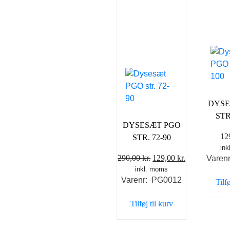
DYSE
STR
DYSESÆT PGO
12
STR. 72-90
in
Den
Den
290,00
kr.
129,00
kr.
Varen
inkl. moms
oprindelige
aktuelle
Varenr: PG0012
Tilfø
pris
pris
var:
er:
Tilføj til kurv
290,00 kr..
129,00 kr..