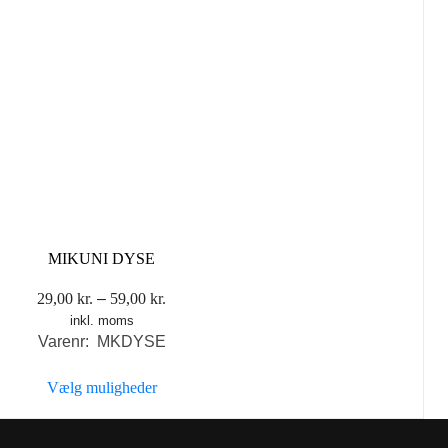
MIKUNI DYSE
Prisinterval:
29,00
kr.
–
59,00
kr.
inkl. moms
29,00 kr.
Varenr: MKDYSE
til
59,00 kr.
Vælg muligheder
Dette
vare