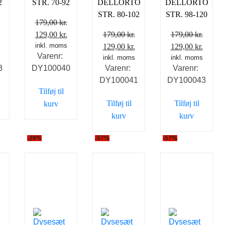
2
STR. 70-92
DELLORTO
DELLORTO
STR. 80-102
STR. 98-120
179,00
kr.
Den
Den
Den
129,00
kr.
179,00
kr.
179,00
kr.
ge
aktuelle
oprindelige
inkl. moms
aktuelle
Den
Den
Den
Den
129,00
kr.
129,00
kr.
Varenr:
pris
pris
pris
oprindelige
inkl. moms
aktuelle
oprindelige
inkl. moms
aktuel
3
DY100040
Varenr:
Varenr:
er:
var:
er:
pris
pris
pris
pris
DY100041
DY100043
.
129,00 kr..
179,00 kr..
129,00 kr..
var:
er:
var:
er:
Tilføj til
179,00 kr..
129,00 kr..
179,00 kr..
129,00
Tilføj til
Tilføj til
kurv
kurv
kurv
-28%
-57%
-57%