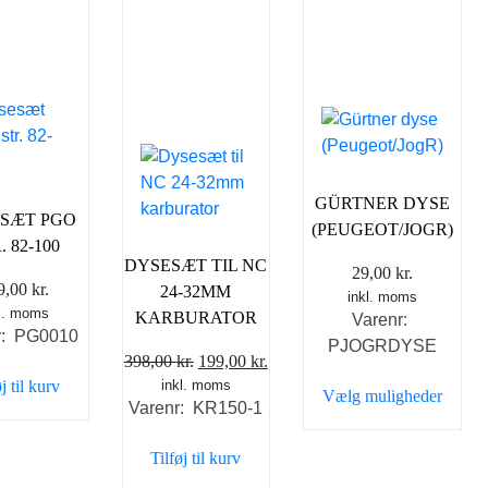
GÜRTNER DYSE
SÆT PGO
(PEUGEOT/JOGR)
. 82-100
DYSESÆT TIL NC
29,00
kr.
9,00
kr.
24-32MM
inkl. moms
kl. moms
KARBURATOR
Varenr:
r: PG0010
PJOGRDYSE
Den
Den
398,00
kr.
199,00
kr.
j til kurv
inkl. moms
oprindelige
aktuelle
Vælg muligheder
Varenr: KR150-1
pris
pris
Dette
var:
er:
vare
Tilføj til kurv
398,00 kr..
199,00 kr..
har