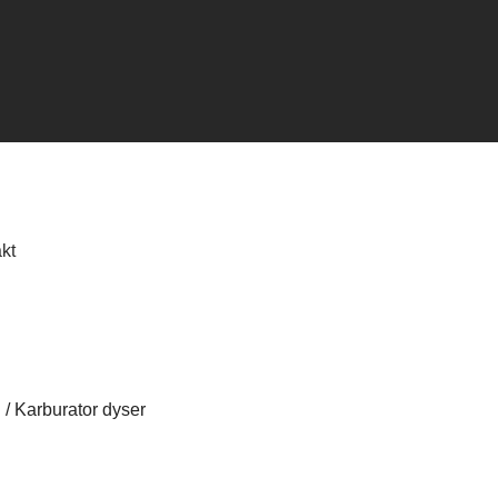
kt
C
/
Karburator dyser