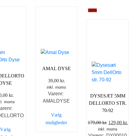
-28%
AMAL DYSE
DELLORTO
39,00
kr.
DYSE
inkl. moms
Varenr:
0,00
kr.
DYSESÆT 5MM
AMALDYSE
kl. moms
DELLORTO STR.
arenr:
70-92
Vælg
DELLORTO
Den
De
muligheder
179,00
kr.
129,00
kr.
Vælg
inkl. moms
oprindelige
aktu
Dette
Varenr: DY00010