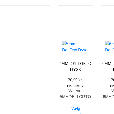
5MM DELLORTO
6MM 
DYSE
20,00
kr.
2
inkl. moms
in
Varenr:
V
5MMDELLORTO
6MM
Vælg