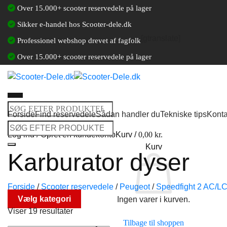
Fortsæt
Over 15.000+ scooter reservedele på lager
til
Sikker e-handel hos Scooter-dele.dk
indhold
[gtranslate]
Professionel webshop drevet af fagfolk
Over 15.000+ scooter reservedele på lager
Søg
Forside
Find reservedele
Sådan handler du
Tekniske tips
Konta
efter:
Søg
Log ind / Opret en kundekonto
Kurv /
0,00
kr.
efter:
Kurv
Karburator dyser
Forside
/
Scooter reservedele
/
Peugeot
/
Speedfight 2 AC/L
Vælg kategori
Ingen varer i kurven.
Viser 19 resultater
Tilbage til shoppen