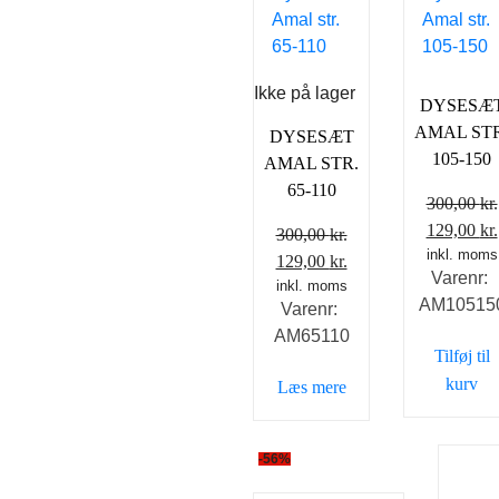
Ikke på lager
DYSESÆ
AMAL STR
DYSESÆT
105-150
AMAL STR.
65-110
300,00
kr.
Den
129,00
kr.
300,00
kr.
oprindeli
inkl. moms
Den
Den
129,00
kr.
Varenr:
pris
oprindelige
inkl. moms
aktuelle
AM10515
Varenr:
var:
pris
pris
AM65110
300,00 kr.
var:
er:
Tilføj til
300,00 kr..
129,00 kr..
kurv
Læs mere
-56%