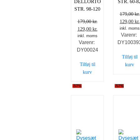
DELLORTO
STR. 60-8
STR. 98-120
179,00
kr.
Den
179,00
kr.
129,00
kr.
Den
Den
oprindeli
inkl. moms
129,00
kr.
Varenr:
oprindelige
inkl. moms
aktuelle
pris
Varenr:
DY10039
pris
pris
var:
DY00024
var:
er:
179,00 kr.
Tilføj til
179,00 kr..
129,00 kr..
Tilføj til
kurv
kurv
-57%
-57%