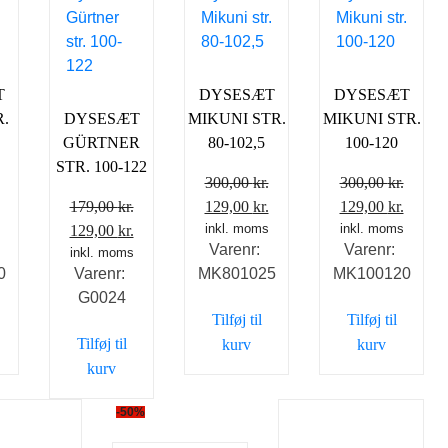
T
DYSESÆT
DYSESÆT
.
DYSESÆT
MIKUNI STR.
MIKUNI STR.
GÜRTNER
80-102,5
100-120
STR. 100-122
300,00
kr.
300,00
kr.
Den
Den
Den
Den
Den
179,00
kr.
129,00
kr.
129,00
kr.
ge
aktuelle
Den
Den
oprindelige
inkl. moms
aktuelle
oprindelige
inkl. moms
aktuel
129,00
kr.
Varenr:
Varenr:
pris
oprindelige
inkl. moms
aktuelle
pris
pris
pris
pris
0
Varenr:
MK801025
MK100120
er:
pris
pris
var:
er:
var:
er:
G0024
.
129,00 kr..
var:
er:
300,00 kr..
129,00 kr..
300,00 kr..
129,00
Tilføj til
Tilføj til
179,00 kr..
129,00 kr..
Tilføj til
kurv
kurv
kurv
-50%