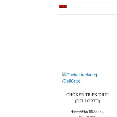
-31%
CHOKER TRÆK/DREJ
(DELLORTO)
Den
Den
129,00
kr.
89,00
kr.