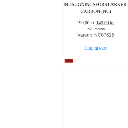
INDSUGNINGSFORSTÆRKER,
CARBON (NC)
Den
Den
199,00
kr.
149,00
kr.
inkl. moms
oprindelige
aktuel
Varenr: NC07616
pris
pris
var:
er:
Tilføj til kurv
199,00 kr..
149,00 
-25%