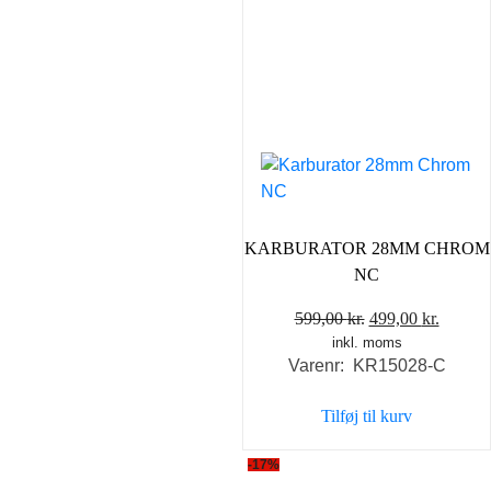
KARBURATOR 28MM CHROM
NC
Den
Den
599,00
kr.
499,00
kr.
inkl. moms
oprindelige
aktuel
Varenr: KR15028-C
pris
pris
var:
er:
Tilføj til kurv
599,00 kr..
499,00 
-17%