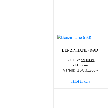
BENZINHANE (RØD)
Den
Den
69,00
kr.
59,00
kr.
inkl. moms
oprindelige
aktuelle
Varenr: 1SC31268R
pris
pris
var:
er:
Tilføj til kurv
69,00 kr..
59,00 kr