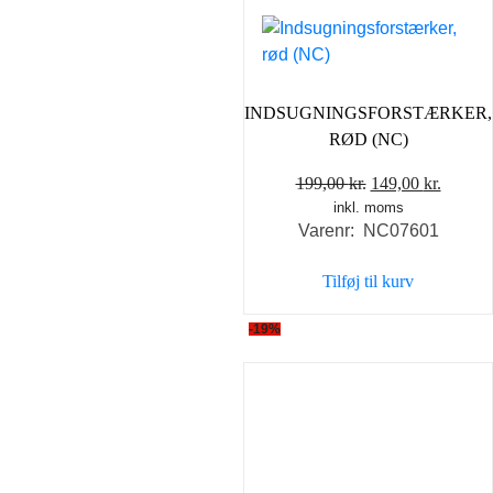
INDSUGNINGSFORSTÆRKER,
RØD (NC)
Den
Den
199,00
kr.
149,00
kr.
inkl. moms
oprindelige
aktuel
Varenr: NC07601
pris
pris
var:
er:
Tilføj til kurv
199,00 kr..
149,00 
-19%