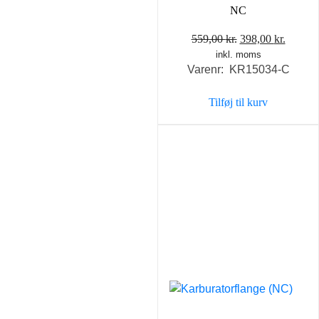
NC
Den
Den
559,00
kr.
398,00
kr.
inkl. moms
oprindelige
aktuel
Varenr: KR15034-C
pris
pris
var:
er:
Tilføj til kurv
559,00 kr..
398,00 