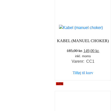
KABEL (MANUEL CHOKER)
Den
Den
185,00
kr.
149,00
kr.
inkl. moms
oprindelige
aktuel
Varenr: CC1
pris
pris
var:
er:
Tilføj til kurv
185,00 kr..
149,00 
-17%