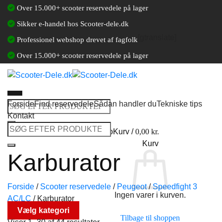
Fortsæt
Over 15.000+ scooter reservedele på lager
til
Sikker e-handel hos Scooter-dele.dk
indhold
[gtranslate]
Professionel webshop drevet af fagfolk
Over 15.000+ scooter reservedele på lager
Forside
Find reservedele
Sådan handler du
Tekniske tips
Søg
Kontakt
efter:
Søg
Log ind / Opret en kundekonto
Kurv /
0,00
kr.
efter:
Kurv
Karburator
Forside
/
Scooter reservedele
/
Peugeot
/
Speedfight 3
Ingen varer i kurven.
AC/LC
/
Karburator
Vælg kategori
Tilbage til shoppen