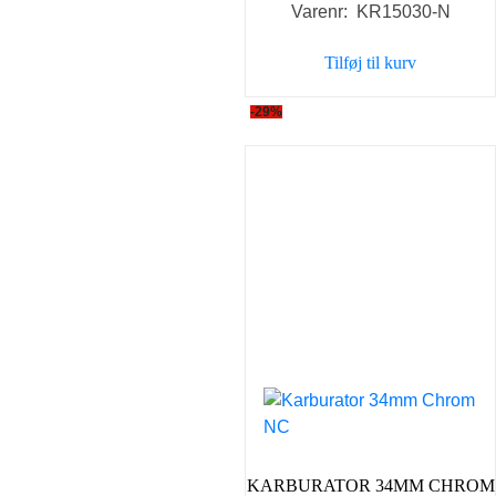
Varenr: KR15030-N
pris
pris
var:
er:
Tilføj til kurv
499,00 kr..
398,00 
-29%
KARBURATOR 34MM CHROM