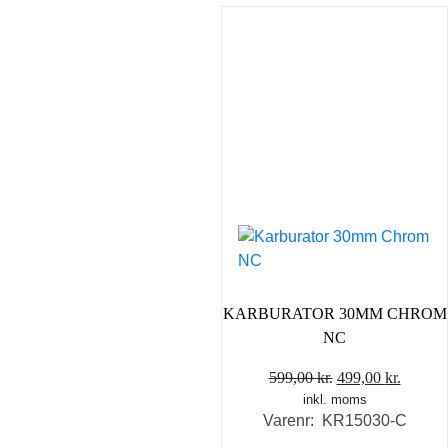
KARBURATOR 30MM CHROM
NC
Den
Den
599,00
kr.
499,00
kr.
inkl. moms
oprindelige
aktuel
Varenr: KR15030-C
pris
pris