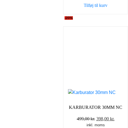
var:
er:
Tilføj til kurv
599,00 kr..
499,00 
-20%
KARBURATOR 30MM NC
Den
Den
499,00
kr.
398,00
kr.
inkl. moms
oprindelige
aktuel