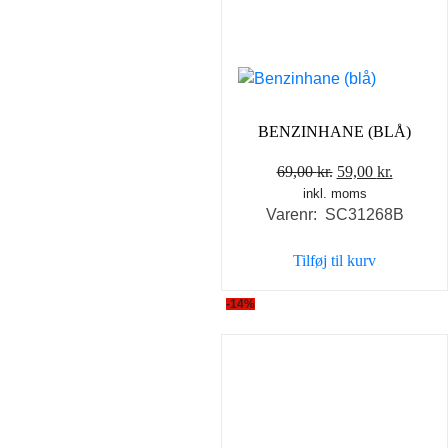
BENZINHANE (BLÅ)
Den
Den
69,00
kr.
59,00
kr.
inkl. moms
oprindelige
aktuelle
Varenr: SC31268B
pris
pris
var:
er:
Tilføj til kurv
69,00 kr..
59,00 kr
-14%