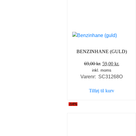
BENZINHANE (GULD)
Den
Den
69,00
kr.
59,00
kr.
inkl. moms
oprindelige
aktuelle
Varenr: SC31268O
pris
pris
var:
er:
Tilføj til kurv
69,00 kr..
59,00 kr
-14%