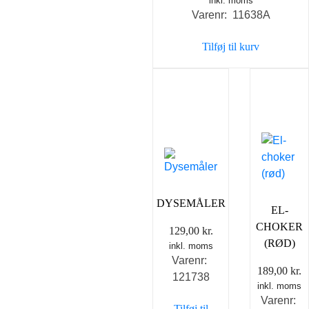
inkl. moms
oprindelige
aktuell
Varenr: 11638A
pris
pris
var:
er:
Tilføj til kurv
129,00 kr..
89,00 kr
DYSEMÅLER
EL-
CHOKER
129,00
kr.
(RØD)
inkl. moms
Varenr:
189,00
kr.
121738
inkl. moms
Varenr:
Tilføj til