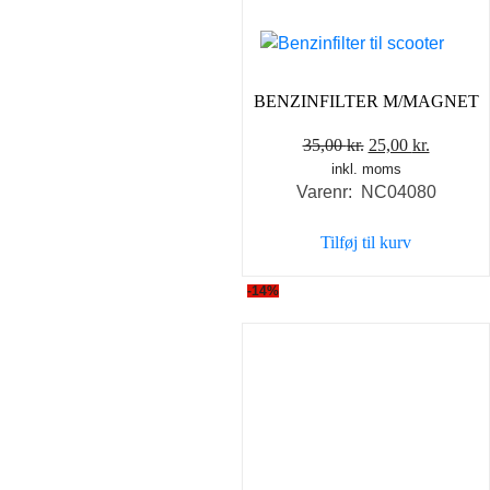
BENZINFILTER M/MAGNET
Den
Den
35,00
kr.
25,00
kr.
inkl. moms
oprindelige
aktuelle
Varenr: NC04080
pris
pris
var:
er:
Tilføj til kurv
35,00 kr..
25,00 kr
-14%