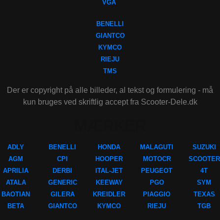
VGA
BENELLI
GIANTCO
KYMCO
RIEJU
TMS
Der er copyright på alle billeder, al tekst og formulering - må
kun bruges ved skriftlig accept fra Scooter-Dele.dk
MÆRKER
ADLY
BENELLI
HONDA
MALAGUTI
SUZUKI
AGM
CPI
HOOPER
MOTOCR
SCOOTER
APRILIA
DERBI
ITAL-JET
PEUGEOT
4T
ATALA
GENERIC
KEEWAY
PGO
SYM
BAOTIAN
GILERA
KREIDLER
PIAGGIO
TEXAS
BETA
GIANTCO
KYMCO
RIEJU
TGB