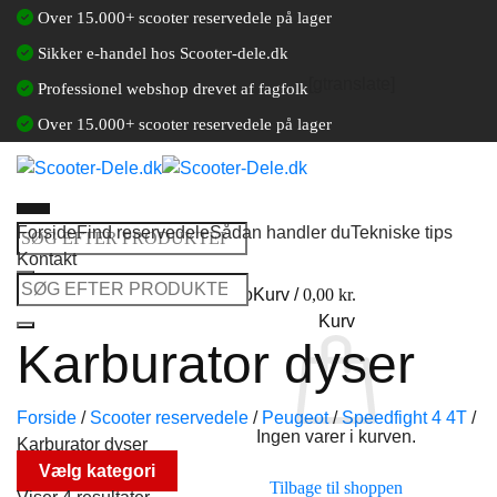
Fortsæt
Over 15.000+ scooter reservedele på lager
til
Sikker e-handel hos Scooter-dele.dk
indhold
[gtranslate]
Professionel webshop drevet af fagfolk
Over 15.000+ scooter reservedele på lager
Forside
Find reservedele
Sådan handler du
Tekniske tips
Søg
Kontakt
efter:
Søg
Log ind / Opret en kundekonto
Kurv /
0,00
kr.
efter:
Kurv
Karburator dyser
Forside
/
Scooter reservedele
/
Peugeot
/
Speedfight 4 4T
/
Ingen varer i kurven.
Karburator dyser
Vælg kategori
Tilbage til shoppen