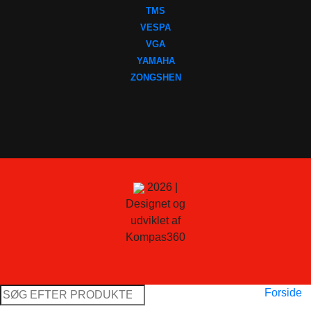
TMS
VESPA
VGA
YAMAHA
ZONGSHEN
2026 |
Designet og
udviklet af
Kompas360
Søg
Forside
efter: