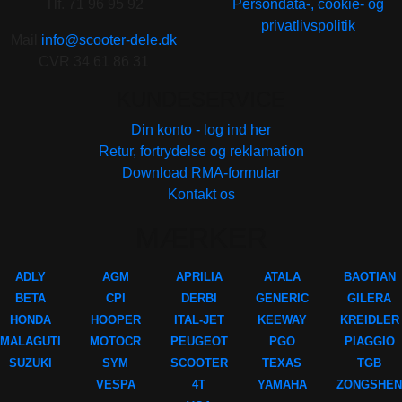
Tlf. 71 96 95 92
Persondata-, cookie- og
privatlivspolitik
Mail
info@scooter-dele.dk
CVR 34 61 86 31
KUNDESERVICE
Din konto - log ind her
Retur, fortrydelse og reklamation
Download RMA-formular
Kontakt os
MÆRKER
ADLY
AGM
APRILIA
ATALA
BAOTIAN
BETA
CPI
DERBI
GENERIC
GILERA
HONDA
HOOPER
ITAL-JET
KEEWAY
KREIDLER
MALAGUTI
MOTOCR
PEUGEOT
PGO
PIAGGIO
SUZUKI
SYM
SCOOTER
TEXAS
TGB
VESPA
4T
YAMAHA
ZONGSHEN