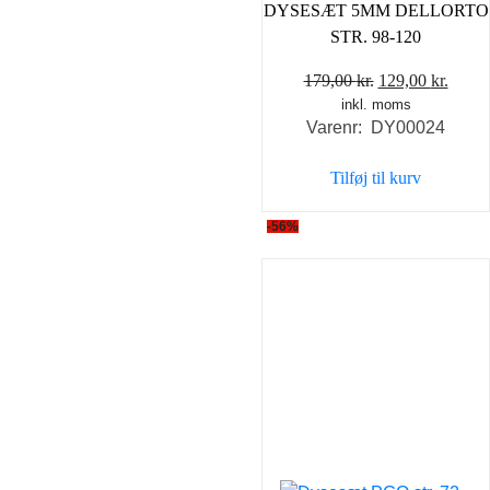
DYSESÆT 5MM DELLORTO
STR. 98-120
Den
Den
179,00
kr.
129,00
kr.
inkl. moms
oprindelige
aktue
Varenr: DY00024
pris
pris
var:
er:
Tilføj til kurv
179,00 kr..
129,0
-56%