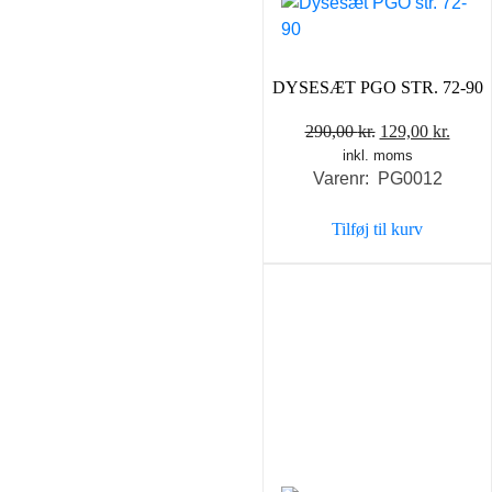
DYSESÆT PGO STR. 72-90
Den
Den
290,00
kr.
129,00
kr.
inkl. moms
oprindelige
aktue
Varenr: PG0012
pris
pris
var:
er:
Tilføj til kurv
290,00 kr..
129,0