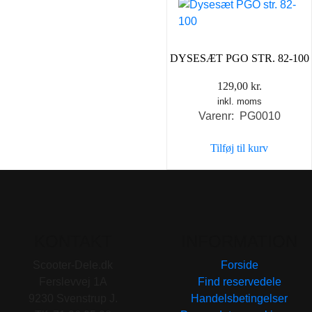
DYSESÆT PGO STR. 82-100
129,00
kr.
inkl. moms
Varenr: PG0010
Tilføj til kurv
KONTAKT
INFORMATION
Scooter-Dele.dk
Forside
Ferslevvej 1A
Find reservedele
9230 Svenstrup J.
Handelsbetingelser