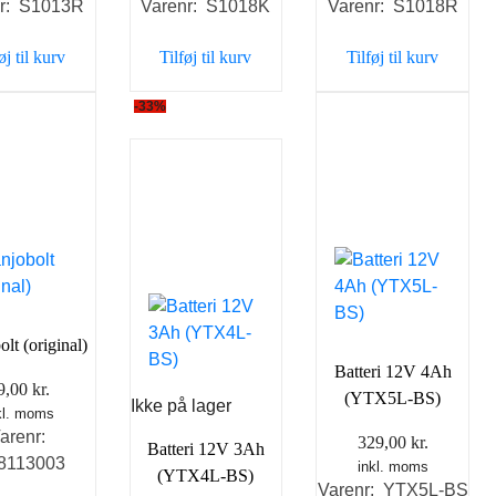
nr: S1013R
Varenr: S1018K
Varenr: S1018R
pris
pris
pris
pris
pris
pris
var:
er:
var:
er:
var:
er:
øj til kurv
Tilføj til kurv
Tilføj til kurv
129,00 kr..
79,00 kr..
149,00 kr..
98,00 kr..
149,00 kr..
98,00
-33%
lt (original)
Batteri 12V 4Ah
9,00
kr.
(YTX5L-BS)
Ikke på lager
kl. moms
arenr:
329,00
kr.
Batteri 12V 3Ah
8113003
inkl. moms
(YTX4L-BS)
Varenr: YTX5L-BS