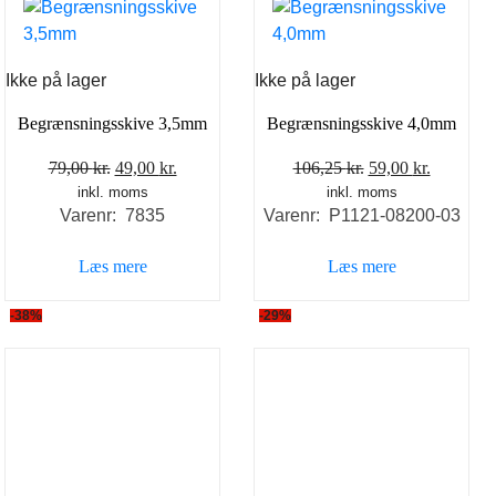
Ikke på lager
Ikke på lager
Begrænsningsskive 3,5mm
Begrænsningsskive 4,0mm
Den
Den
Den
Den
79,00
kr.
49,00
kr.
106,25
kr.
59,00
kr.
inkl. moms
oprindelige
aktuelle
inkl. moms
oprindelige
aktuelle
Varenr: 7835
Varenr: P1121-08200-03
pris
pris
pris
pris
var:
er:
var:
er:
Læs mere
Læs mere
79,00 kr..
49,00 kr..
106,25 kr..
59,00 kr.
-38%
-29%