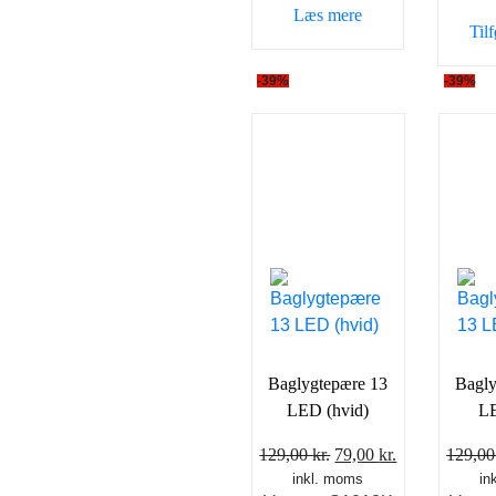
Læs mere
Tilf
-39%
-39%
Baglygtepære 13
Bagly
LED (hvid)
LE
Den
Den
129,00
kr.
79,00
kr.
129,0
inkl. moms
oprindelige
aktuelle
in