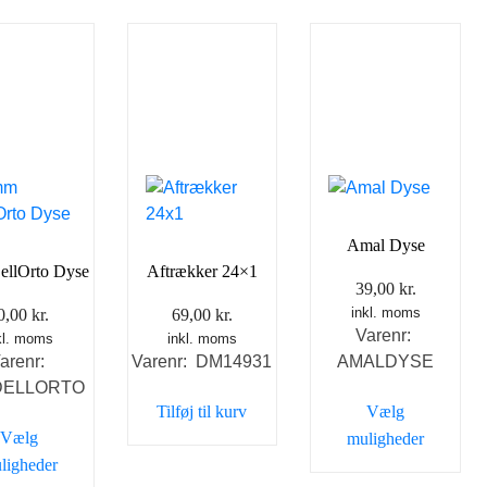
Amal Dyse
llOrto Dyse
Aftrækker 24×1
39,00
kr.
inkl. moms
0,00
kr.
69,00
kr.
Varenr:
kl. moms
inkl. moms
arenr:
Varenr: DM14931
AMALDYSE
DELLORTO
Tilføj til kurv
Vælg
Vælg
muligheder
ligheder
Dette