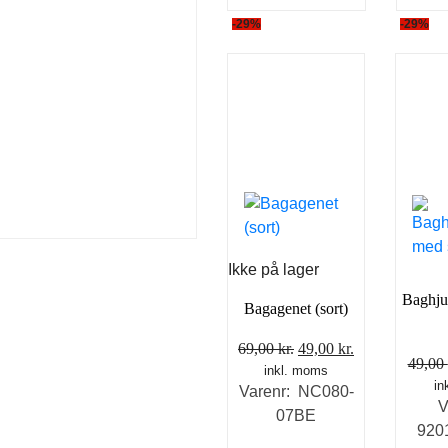
Dette
-29%
-29%
vare
har
flere
varianter.
Mulighederne
kan
vælges
på
varesiden
Ikke på lager
Baghju
Bagagenet (sort)
Den
Den
69,00
kr.
49,00
kr.
49,00
inkl. moms
oprindelige
aktuelle
in
Varenr: NC080-
pris
pris
V
07BE
var:
er:
920
69,00 kr..
49,00 kr..