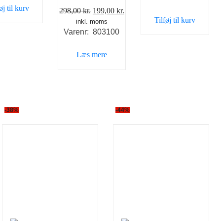
øj til kurv
Den
Den
298,00
kr.
199,00
kr.
Tilføj til kurv
inkl. moms
oprindelige
aktuelle
Varenr: 803100
pris
pris
var:
er:
Læs mere
298,00 kr..
199,00 kr..
-38%
-44%