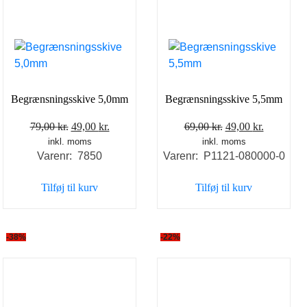
Begrænsningsskive 5,0mm
Begrænsningsskive 5,5mm
Den
Den
Den
Den
79,00
kr.
49,00
kr.
69,00
kr.
49,00
kr.
inkl. moms
oprindelige
aktuelle
inkl. moms
oprindelige
aktuelle
Varenr: 7850
Varenr: P1121-080000-0
pris
pris
pris
pris
var:
er:
var:
er:
Tilføj til kurv
Tilføj til kurv
79,00 kr..
49,00 kr..
69,00 kr..
49,00 kr..
-38%
-22%