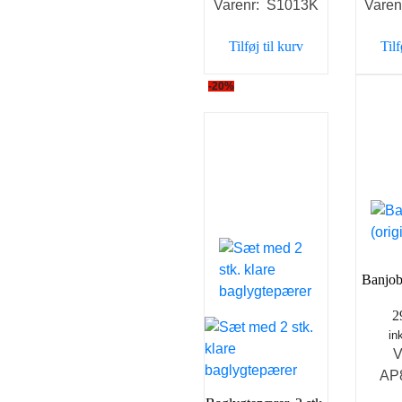
Varenr: S1013K
Vare
pris
pris
var:
er:
Tilføj til kurv
Tilf
129,00 kr..
79,00 kr..
-20%
Banjobo
2
in
V
AP