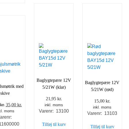
Dette
vare
vare
har
har
flere
flere
varianter.
varianter.
Mulighedern
Mulighederne
kan
kan
vælges
vælges
på
på
varesiden
varesiden
Baglygtepære 12V
Baglygtepære 12V
lsmøtrik med
5/21W (klar)
5/21W (rød)
skive
21,95
kr.
15,00
kr.
Den
Den
kr.
35,00
kr.
inkl. moms
inkl. moms
Varenr: 13100
kl. moms
oprindelige
aktuelle
Varenr: 13103
arenr:
pris
pris
11600000
Tilføj til kurv
var:
er:
Tilføj til kurv