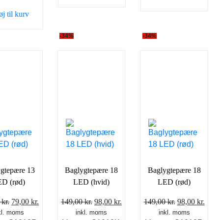
49,00 kr..
35,00 kr..
øj til kurv
-34%
-34%
gtepære 13
Baglygtepære 18
Baglygtepære 18
D (rød)
LED (hvid)
LED (rød)
Den
Den
Den
Den
Den
Den
0
kr.
79,00
kr.
149,00
kr.
98,00
kr.
149,00
kr.
98,00
kr.
kl. moms
oprindelige
aktuelle
inkl. moms
oprindelige
aktuelle
inkl. moms
oprindelige
aktu