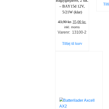
Baglygtepærer, 2 stk.
Tilf
– BAY15d 12V,
5/21W (klar)
Den
Den
43,90
kr.
35,00
kr.
inkl. moms
oprindelige
aktuelle
Varenr: 13100-2
pris
pris
var:
er:
Tilføj til kurv
43,90 kr..
35,00 kr..