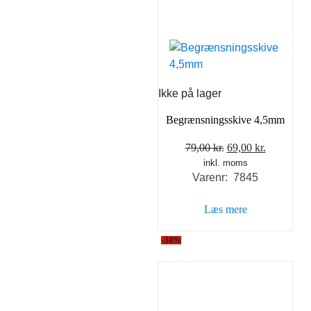
Ikke på lager
Begrænsningsskive 4,5mm
Den
Den
79,00
kr.
69,00
kr.
inkl. moms
oprindelige
aktuelle
Varenr: 7845
pris
pris
var:
er:
Læs mere
79,00 kr..
69,00 kr..
-38%