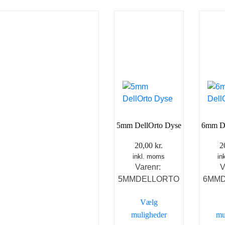
5mm DellOrto Dyse
6mm De
20,00
kr.
2
inkl. moms
in
Varenr:
V
5MMDELLORTO
6MM
Vælg
muligheder
mu