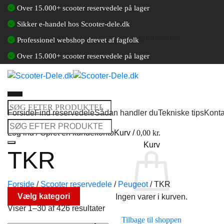
Fortsæt
Over 15.000+ scooter reservedele på lager
til
Sikker e-handel hos Scooter-dele.dk
indhold
[gtranslate]
Professionel webshop drevet af fagfolk
Over 15.000+ scooter reservedele på lager
Søg
Forside
Find reservedele
Sådan handler du
Tekniske tips
Konta
efter:
Søg
Log ind / Opret en kundekonto
Kurv /
0,00
kr.
efter:
Kurv
TKR
Forside
/
Scooter reservedele
/
Peugeot
/
TKR
Vælg kategori
Ingen varer i kurven.
Viser 1–30 af 426 resultater
Tilbage til shoppen