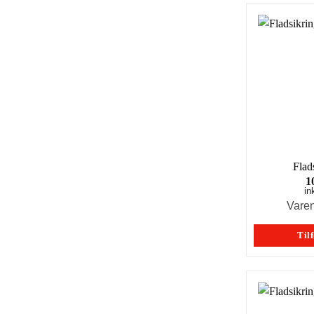
Flad
1
in
Vare
Tilf