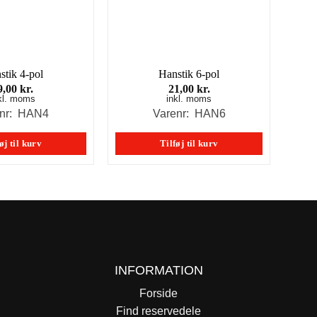
stik 4-pol
Hanstik 6-pol
9,00
kr.
21,00
kr.
kl. moms
inkl. moms
enr: HAN4
Varenr: HAN6
øj til kurv
Tilføj til kurv
INFORMATION
Forside
Find reservedele