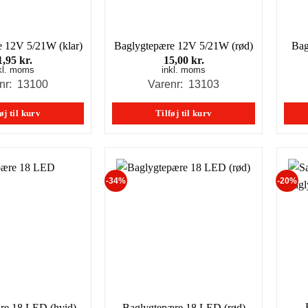
e 12V 5/21W (klar)
Baglygtepære 12V 5/21W (rød)
Bag
1,95
kr.
15,00
kr.
kl. moms
inkl. moms
nr: 13100
Varenr: 13103
øj til kurv
Tilføj til kurv
-34%
-20%
re 18 LED (hvid)
Baglygtepære 18 LED (rød)