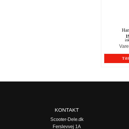
Han
1
in
Var
Tilf
KONTAKT
Scooter-Dele.dk
Ferslevvej 1A