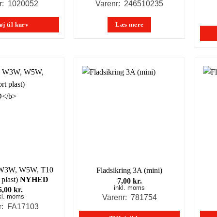
pris
pris
r: 1020052
Varenr: 246510235
var:
er:
98,00 kr..
49,00 kr..
øj til kurv
Læs mere
l W3W, W5W, T10
Fladsikring 3A (mini)
 plast)
NYHED
7,00
kr.
inkl. moms
5,00
kr.
kl. moms
Varenr: 781754
r: FA17103