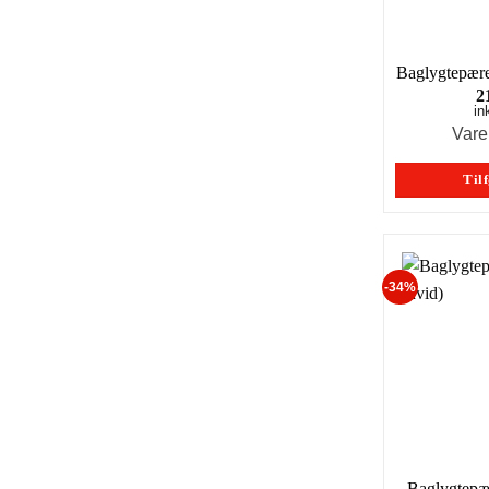
Baglygtepær
2
in
Vare
Tilf
-34%
Baglygtepæ