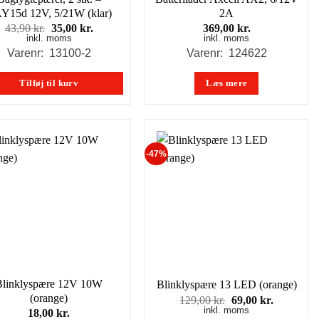
Y15d 12V, 5/21W (klar)
2A
Den
Den
43,90
kr.
35,00
kr.
369,00
kr.
inkl. moms
oprindelige
aktuelle
inkl. moms
pris
pris
Varenr: 13100-2
Varenr: 124622
var:
er:
43,90 kr..
35,00 kr..
Tilføj til kurv
Læs mere
-47%
Blinklyspære 12V 10W
Blinklyspære 13 LED (orange)
(orange)
Den
Den
129,00
kr.
69,00
kr.
inkl. moms
oprindelige
aktuelle
18,00
kr.