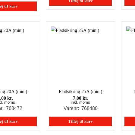
Tilføj til kurv
øj til kurv
ing 20A (mini)
Fladsikring 25A (mini)
7,00
kr.
7,00
kr.
kl. moms
inkl. moms
nr: 768472
Varenr: 768480
øj til kurv
Tilføj til kurv