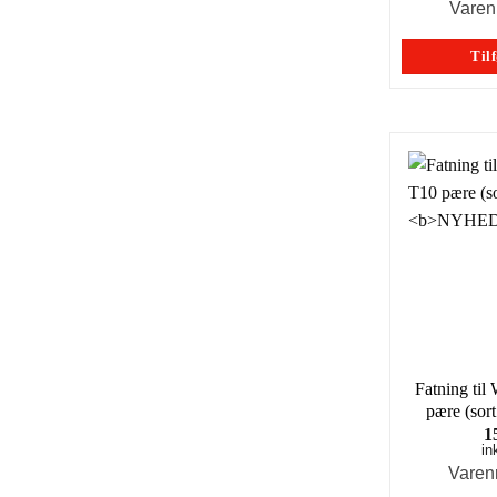
Varen
Tilf
Fatning ti
pære (sort
1
in
Varen