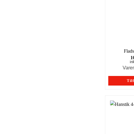
Flad
1
in
Vare
Tilf