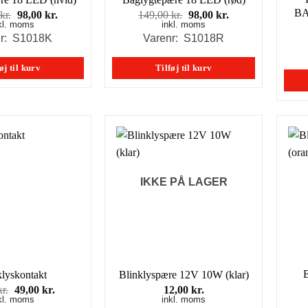
BA
Den
Den
Den
Den
kr.
98,00
kr.
149,00
kr.
98,00
kr.
kl. moms
oprindelige
aktuelle
inkl. moms
oprindelige
aktuelle
pris
pris
pris
pris
nr: S1018K
Varenr: S1018R
var:
er:
var:
er:
149,00 kr..
98,00 kr..
149,00 kr..
98,00 kr..
øj til kurv
Tilføj til kurv
IKKE PÅ LAGER
klyskontakt
Blinklyspære 12V 10W (klar)
Den
Den
kr.
49,00
kr.
12,00
kr.
kl. moms
oprindelige
aktuelle
inkl. moms