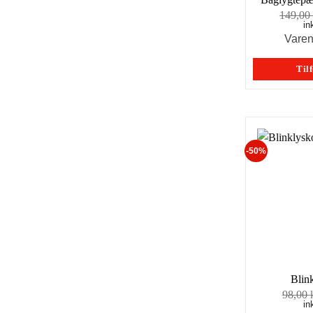
149,00
in
Vare
Tilf
-50%
Blin
98,00
in