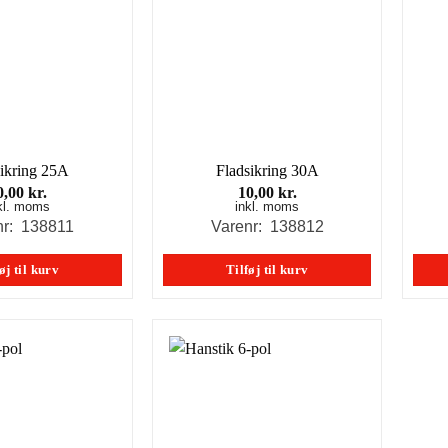
sikring 25A
Fladsikring 30A
0,00
kr.
10,00
kr.
kl. moms
inkl. moms
nr: 138811
Varenr: 138812
øj til kurv
Tilføj til kurv