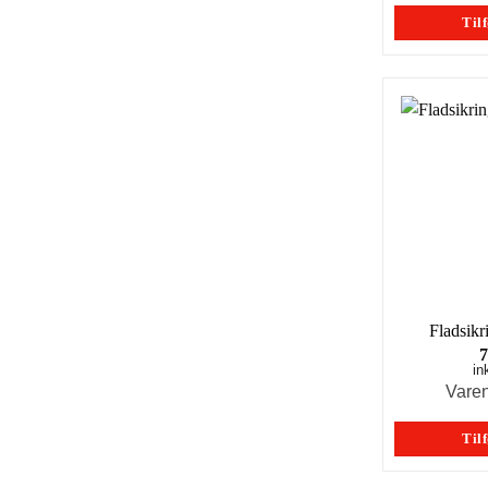
Tilf
Fladsikr
in
Vare
Tilf