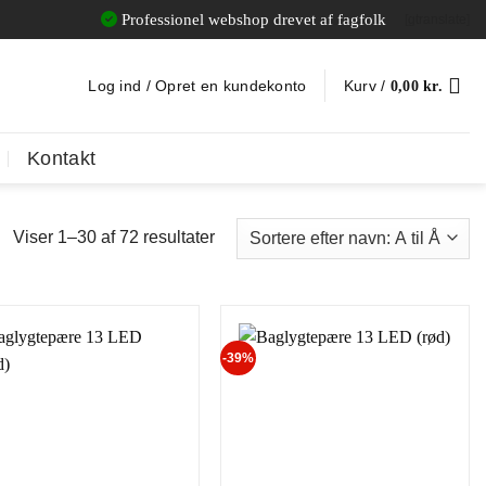
Professionel webshop drevet af fagfolk
[gtranslate]
Log ind / Opret en kundekonto
Kurv /
0,00
kr.
Kontakt
Viser 1–30 af 72 resultater
-39%