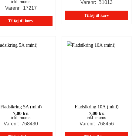
pris
pris
inkl. moms
Varenr: B1013
var:
er:
Varenr: 17217
129,00 kr..
69,00 kr..
Tilføj til kurv
Tilføj til kurv
Fladsikring 5A (mini)
Fladsikring 10A (mini)
7,00
kr.
7,00
kr.
inkl. moms
inkl. moms
Varenr: 768430
Varenr: 768456