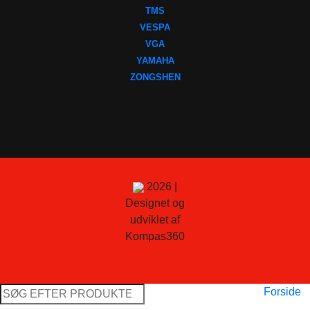
TMS
VESPA
VGA
YAMAHA
ZONGSHEN
2026 |
Designet og
udviklet af
Kompas360
Søg
Forside
efter: