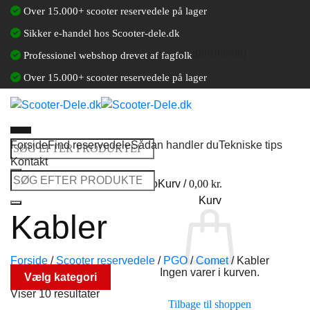
Fortsæt
Over 15.000+ scooter reservedele på lager
til
Sikker e-handel hos Scooter-dele.dk
indhold
[gtranslate]
Professionel webshop drevet af fagfolk
Over 15.000+ scooter reservedele på lager
Forside
Find reservedele
Sådan handler du
Tekniske tips
Søg
Kontakt
efter:
Søg
Log ind / Opret en kundekonto
Kurv /
0,00
kr.
efter:
Kurv
Kabler
Forside
/
Scooter reservedele
/
PGO
/
Comet
/
Kabler
Ingen varer i kurven.
Vælg kategori
Viser 10 resultater
Tilbage til shoppen