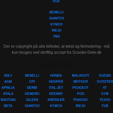
VGA
BENELLI
GIANTCO
KYMCO
RIEJU
TMS
Der er copyright på alle billeder, al tekst og formulering - må
kun bruges ved skriftlig accept fra Scooter-Dele.dk
MÆRKER
ADLY
BENELLI
HONDA
MALAGUTI
SUZUKI
AGM
CPI
HOOPER
MOTOCR
SCOOTER
APRILIA
DERBI
ITAL-JET
PEUGEOT
4T
ATALA
GENERIC
KEEWAY
PGO
SYM
BAOTIAN
GILERA
KREIDLER
PIAGGIO
TEXAS
BETA
GIANTCO
KYMCO
RIEJU
TGB