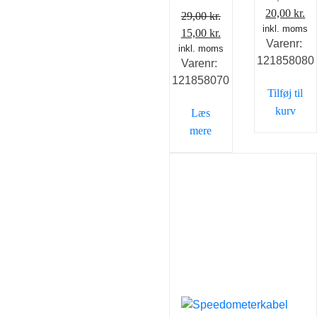
Den
D
20,00
kr.
29,00
kr.
inkl. moms
oprindelig
ak
Den
Den
15,00
kr.
Varenr:
pris
pr
inkl. moms
oprindelige
aktuelle
121858080
Varenr:
var:
er
pris
pris
121858070
29,00 kr..
20
var:
er:
Tilføj til
29,00 kr..
15,00 kr..
kurv
Læs
mere