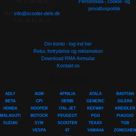
Tlf. 71 96 95 92
Persondata-, cookie- og
privatlivspolitik
Mail
info@scooter-dele.dk
CVR 34 61 86 31
KUNDESERVICE
Din konto - log ind her
Retur, fortrydelse og reklamation
Download RMA-formular
Kontakt os
MÆRKER
ADLY
AGM
APRILIA
ATALA
BAOTIAN
BETA
CPI
DERBI
GENERIC
GILERA
HONDA
HOOPER
ITAL-JET
KEEWAY
KREIDLER
MALAGUTI
MOTOCR
PEUGEOT
PGO
PIAGGIO
SUZUKI
SYM
SCOOTER
TEXAS
TGB
VESPA
4T
YAMAHA
ZONGSHEN