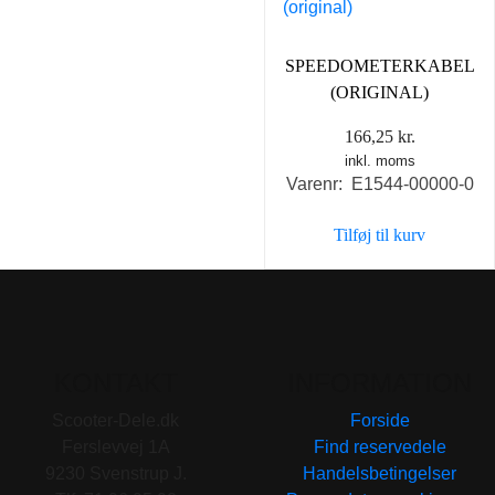
SPEEDOMETERKABEL
(ORIGINAL)
166,25
kr.
inkl. moms
Varenr: E1544-00000-0
Tilføj til kurv
KONTAKT
INFORMATION
Scooter-Dele.dk
Forside
Ferslevvej 1A
Find reservedele
9230 Svenstrup J.
Handelsbetingelser