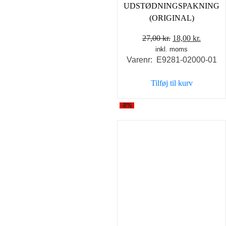
UDSTØDNINGSPAKNING
(ORIGINAL)
Den
Den
27,00
kr.
18,00
kr.
inkl. moms
oprindelige
aktuell
Varenr: E9281-02000-01
pris
pris
var:
er:
Tilføj til kurv
27,00 kr..
18,00 k
-8%