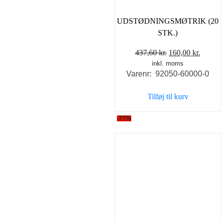
UDSTØDNINGSMØTRIK (20
STK.)
Den
Den
437,60
kr.
160,00
kr.
inkl. moms
oprindelige
aktuel
Varenr: 92050-60000-0
pris
pris
var:
er:
Tilføj til kurv
437,60 kr..
160,00
-77%