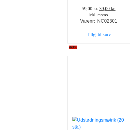
Den
Den
59,00
kr.
39,00
kr.
inkl. moms
oprindelige
aktuell
Varenr: NC02301
pris
pris
var:
er:
Tilføj til kurv
59,00 kr..
39,00 k
-63%