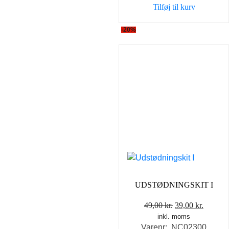
Tilføj til kurv
-20%
UDSTØDNINGSKIT I
Den
Den
49,00
kr.
39,00
kr.
inkl. moms
oprindelige
aktuell
Varenr: NC02300