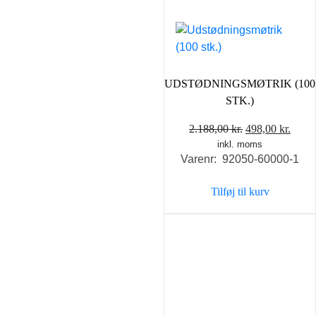
UDSTØDNINGSMØTRIK (100
STK.)
Den
Den
2.188,00
kr.
498,00
kr.
inkl. moms
oprindelige
aktue
Varenr: 92050-60000-1
pris
pris
var:
er:
Tilføj til kurv
2.188,00 kr..
498,0