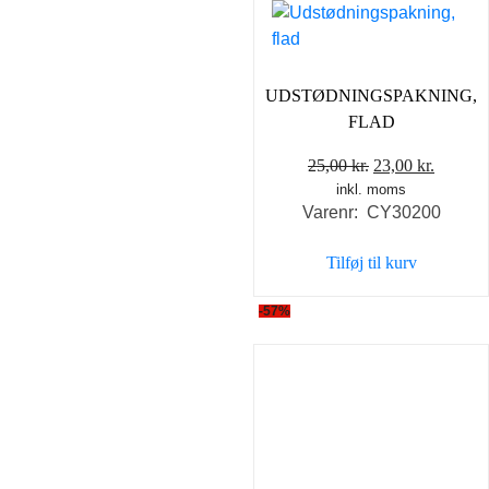
UDSTØDNINGSPAKNING,
FLAD
Den
Den
25,00
kr.
23,00
kr.
inkl. moms
oprindelige
aktuell
Varenr: CY30200
pris
pris
var:
er:
Tilføj til kurv
25,00 kr..
23,00 k
-57%