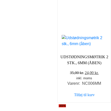
UDSTØDNINGSMØTRIK 2
STK., 6MM (ÅBEN)
Den
Den
35,00
kr.
24,00
kr.
inkl. moms
oprindelige
aktuell
Varenr: NC006MM
pris
pris
var:
er:
Tilføj til kurv
35,00 kr..
24,00 k
-45%