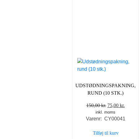
UDSTØDNINGSPAKNING,
RUND (10 STK.)
Den
Den
150,00
kr.
75,00
kr.
inkl. moms
oprindelige
aktuel
Varenr: CY00041
pris
pris
var:
er:
Tilføj til kurv
150,00 kr..
75,00 k