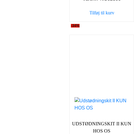
pris
pris
var:
er:
Tilføj til kurv
49,00 kr..
39,00 k
-34%
UDSTØDNINGSKIT II KUN
HOS OS