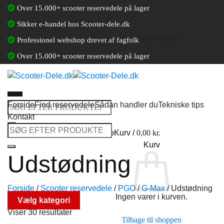
Fortsæt
Over 15.000+ scooter reservedele på lager
til
Sikker e-handel hos Scooter-dele.dk
indhold
[gtranslate]
Professionel webshop drevet af fagfolk
Over 15.000+ scooter reservedele på lager
Forside
Find reservedele
Sådan handler du
Tekniske tips
Søg
Kontakt
efter:
Søg
Log ind / Opret en kundekonto
Kurv /
0,00
kr.
efter:
Kurv
Udstødning
Forside
/
Scooter reservedele
/
PGO
/
G-Max
/
Udstødning
Ingen varer i kurven.
Vælg kategori
Viser 30 resultater
Tilbage til shoppen