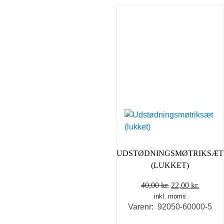
UDSTØDNINGSMØTRIKSÆT
(LUKKET)
Den
Den
40,00
kr.
22,00
kr.
inkl. moms
oprindelige
aktuell
Varenr: 92050-60000-5
pris
pris
var:
er: