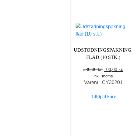
UDSTØDNINGSPAKNING,
FLAD (10 STK.)
Den
Den
230,00
kr.
100,00
kr.
inkl. moms
oprindelige
aktuel
Varenr: CY30201
pris
pris
var:
er:
Tilføj til kurv
230,00 kr..
100,00