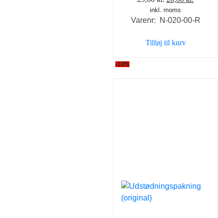
inkl. moms
oprindelige
aktuell
Varenr: N-020-00-R
pris
pris
var:
er:
Tilføj til kurv
29,00 kr..
20,00 k
-33%