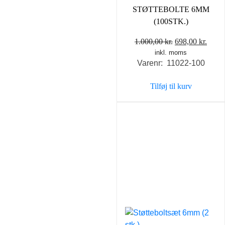
STØTTEBOLTE 6MM
(100STK.)
Den
Den
1.000,00
kr.
698,00
kr.
inkl. moms
oprindelige
aktue
Varenr: 11022-100
pris
pris
var:
er:
Tilføj til kurv
1.000,00 kr..
698,0