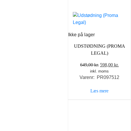
Ikke på lager
UDSTØDNING (PROMA
LEGAL)
Den
Den
649,00
kr.
598,00
kr.
inkl. moms
oprindelige
aktuel
Varenr: PR097512
pris
pris
var:
er:
Læs mere
649,00 kr..
598,00