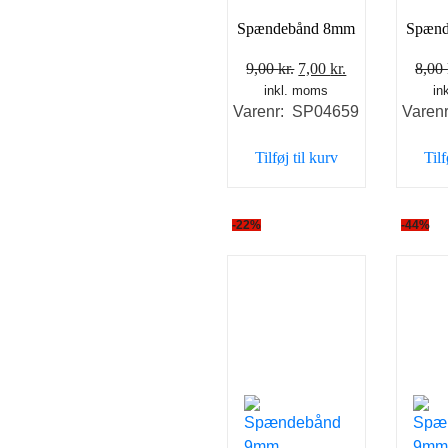
Spændebånd 8mm
Spæn
Den
Den
9,00
kr.
7,00
kr.
8,00
inkl. moms
oprindelige
aktuelle
in
Varenr: SP04659
Varen
pris
pris
var:
er:
Tilføj til kurv
Tilf
9,00 kr..
7,00 kr..
-22%
-44%