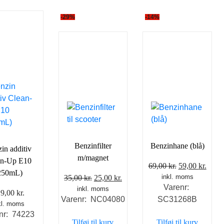
-29%
-14%
Benzinfilter
Benzinhane (blå)
in additiv
m/magnet
an-Up E10
Den
Den
69,00
kr.
59,00
kr.
250mL)
Den
Den
inkl. moms
oprindelige
aktue
35,00
kr.
25,00
kr.
Varenr:
inkl. moms
oprindelige
aktuelle
pris
pris
19,00
kr.
Varenr: NC04080
SC31268B
pris
pris
var:
er:
kl. moms
var:
er:
69,00 kr..
59,00
nr: 74223
Tilføj til kurv
Tilføj til kurv