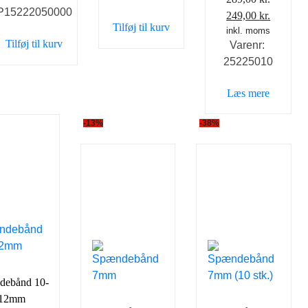
P15222050000
Den
Den
249,00
kr.
Tilføj til kurv
oprindelige
inkl. moms
aktuell
Tilføj til kurv
Varenr:
pris
pris
25225010
var:
er:
289,00 kr..
249,00 k
Læs mere
-13%
-38%
debånd 10-
12mm