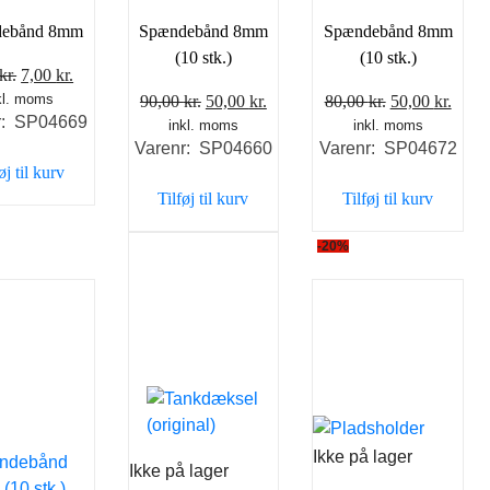
debånd 8mm
Spændebånd 8mm
Spændebånd 8mm
(10 stk.)
(10 stk.)
Den
Den
kr.
7,00
kr.
kl. moms
oprindelige
aktuelle
Den
Den
Den
Den
90,00
kr.
50,00
kr.
80,00
kr.
50,00
kr.
r: SP04669
pris
pris
inkl. moms
oprindelige
aktuelle
inkl. moms
oprindelige
aktue
Varenr: SP04660
Varenr: SP04672
var:
er:
pris
pris
pris
pris
øj til kurv
8,00 kr..
7,00 kr..
var:
er:
var:
er:
Tilføj til kurv
Tilføj til kurv
90,00 kr..
50,00 kr..
80,00 kr..
50,00
-20%
Ikke på lager
Ikke på lager