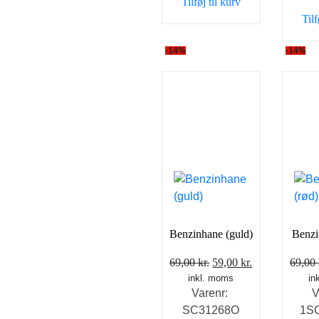
Tilføj til kurv
Tilf
-14%
-14%
Benzinhane (guld)
Benzi
Den
Den
69,00
kr.
59,00
kr.
69,00
inkl. moms
oprindelige
aktuelle
in
Varenr:
V
pris
pris
SC31268O
1S
var:
er: