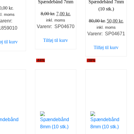
Spændebånd 7mm
Spændebånd 7mm
0,00
kr.
(10 stk.)
Den
Den
8,00
kr.
7,00
kr.
kl. moms
inkl. moms
oprindelige
aktuelle
Den
Den
80,00
kr.
50,00
kr.
arenr:
Varenr: SP04670
pris
pris
inkl. moms
oprindelige
aktue
1859010
Varenr: SP04671
var:
er:
pris
pris
Tilføj til kurv
øj til kurv
8,00 kr..
7,00 kr..
var:
er:
Tilføj til kurv
80,00 kr..
50,00
-44%
-38%