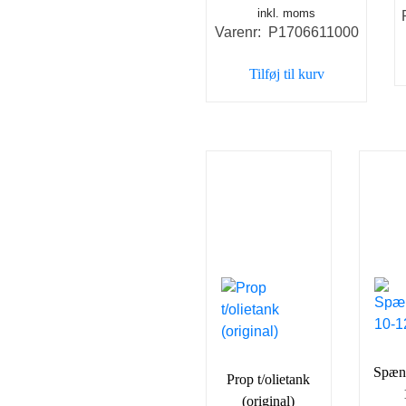
inkl. moms
oprindelige
aktuelle
Varenr: P1706611000
pris
pris
var:
er:
Tilføj til kurv
32,50 kr..
20,00 kr..
Spæn
Prop t/olietank
(original)