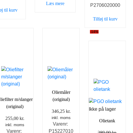
Læs mere
69,00 kr..
59,00 kr..
P2706020000
øj til kurv
Tilføj til kurv
-14%
Oliemåler
liefilter m/slanger
(original)
(original)
Ikke på lager
346,25
kr.
inkl. moms
255,00
kr.
Olietank
Varenr:
inkl. moms
Varenr:
P15227010
289,00
kr.