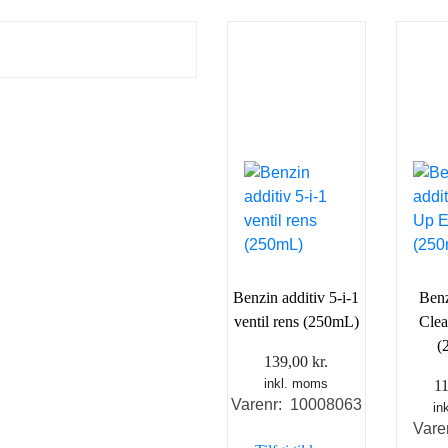
Benzin additiv 5-i-1
Benz
ventil rens (250mL)
Cle
(
139,00
kr.
inkl. moms
1
Varenr: 10008063
in
Vare