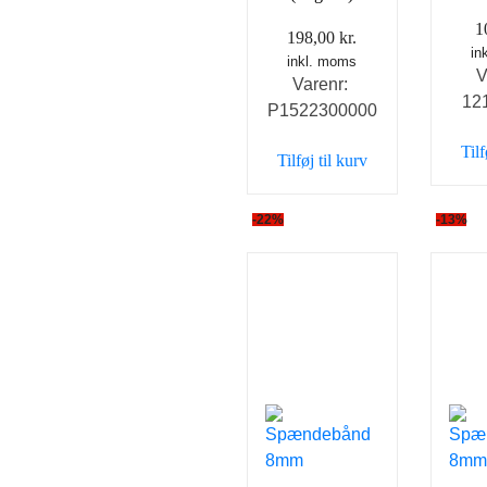
1
198,00
kr.
in
inkl. moms
V
Varenr:
12
P1522300000
Tilf
Tilføj til kurv
-22%
-13%