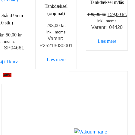
Tankdæksel m/lås
Tankdæksel
(original)
Den
De
199,00
kr.
159,00
kr.
debånd 9mm
inkl. moms
oprindelige
aktu
10 stk.)
298,00
kr.
Varenr: 04420
pris
pris
inkl. moms
Den
Den
kr.
50,00
kr.
var:
er:
Varenr:
Læs mere
kl. moms
oprindelige
aktuelle
199,00 kr..
159,
P25213030001
r: SP04661
pris
pris
var:
er:
Læs mere
øj til kurv
90,00 kr..
50,00 kr..
-48%