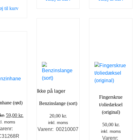
35,00 kr..
25,00 kr..
øj til kurv
Ikke på lager
Fingerskrue
nhane (rød)
Benzinslange (sort)
t/oliedæksel
(original)
Den
Den
kr.
59,00
kr.
20,00
kr.
kl. moms
oprindelige
aktuelle
inkl. moms
50,00
kr.
arenr:
Varenr: 00210007
pris
pris
inkl. moms
C31268R
var:
er:
Varenr: