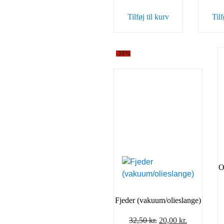
69,00 kr..
59,00 kr..
Tilføj til kurv
Tilf
-38%
O
Fjeder (vakuum/olieslange)
Den
Den
32,50
kr.
20,00
kr.