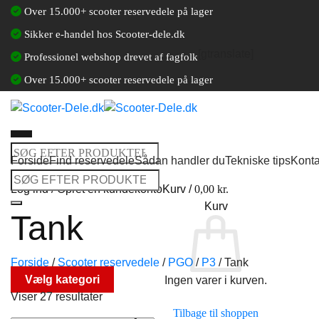
Fortsæt
Over 15.000+ scooter reservedele på lager
til
Sikker e-handel hos Scooter-dele.dk
indhold
[gtranslate]
Professionel webshop drevet af fagfolk
Over 15.000+ scooter reservedele på lager
Søg
Forside
Find reservedele
Sådan handler du
Tekniske tips
Konta
efter:
Søg
Log ind / Opret en kundekonto
Kurv /
0,00
kr.
efter:
Kurv
Tank
Forside
/
Scooter reservedele
/
PGO
/
P3
/
Tank
Vælg kategori
Ingen varer i kurven.
Viser 27 resultater
Tilbage til shoppen