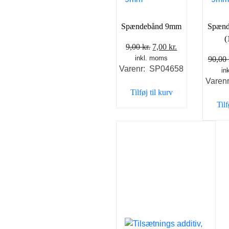
Spændebånd 9mm
Spæn
(
Den
Den
9,00
kr.
7,00
kr.
inkl. moms
oprindelige
aktuelle
90,00
Varenr: SP04658
pris
pris
in
Varen
var:
er:
Tilføj til kurv
9,00 kr..
7,00 kr..
Tilf