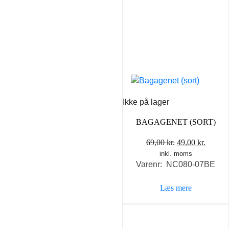
Ikke på lager
BAGAGENET (SORT)
Den
Den
69,00
kr.
49,00
kr.
inkl. moms
oprindelige
aktuel
Varenr: NC080-07BE
pris
pris
var:
er:
Læs mere
69,00 kr..
49,00 k