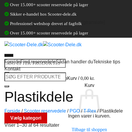
Fortsæt
Over 15.000+ scooter reservedele på lager
til
Sikker e-handel hos Scooter-dele.dk
indhold
[gtranslate]
Professionel webshop drevet af fagfolk
Over 15.000+ scooter reservedele på lager
Forside
Find reservedele
Sådan handler du
Tekniske tips
Søg
Kontakt
efter:
Søg
Log ind / Opret en kundekonto
Kurv /
0,00
kr.
efter:
Kurv
Plastikdele
Forside
/
Scooter reservedele
/
PGO
/
T-Rex
/
Plastikdele
Ingen varer i kurven.
Vælg kategori
Viser 1–30 af 64 resultater
Tilbage til shoppen