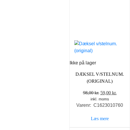
Ikke på lager
DÆKSEL V/STELNUM.
(ORIGINAL)
Den
Den
98,00
kr.
59,00
kr.
inkl. moms
oprindelige
aktuel
Varenr: C1623010760
pris
pris
var:
er:
Læs mere
98,00 kr..
59,00 k