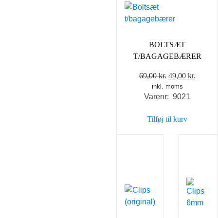
BOLTSÆT
T/BAGAGEBÆRER
Den
Den
69,00
kr.
49,00
kr.
inkl. moms
oprindelige
aktuel
Varenr: 9021
pris
pris
var:
er:
Tilføj til kurv
69,00 kr..
49,00 k