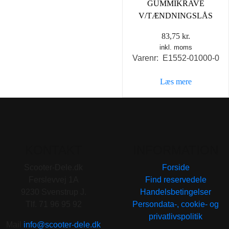
GUMMIKRAVE
V/TÆNDNINGSLÅS
83,75
kr.
inkl. moms
Varenr: E1552-01000-0
Læs mere
KONTAKT
INFORMATION
Scooter-Dele.dk
Forside
Ferslevvej 1A
Find reservedele
9230 Svenstrup J.
Handelsbetingelser
Tlf. 71 96 95 92
Persondata-, cookie- og
privatlivspolitik
Mail
info@scooter-dele.dk