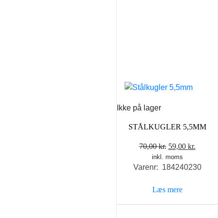
Ikke på lager
STÅLKUGLER 5,5MM
Den
Den
70,00
kr.
59,00
kr.
inkl. moms
oprindelige
aktuel
Varenr: 184240230
pris
pris
var:
er:
Læs mere
70,00 kr..
59,00 k