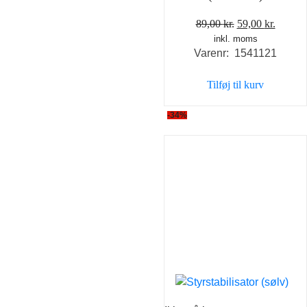
Den
Den
89,00
kr.
59,00
kr.
inkl. moms
oprindelige
aktuel
Varenr: 1541121
pris
pris
var:
er:
Tilføj til kurv
89,00 kr..
59,00 k
-34%