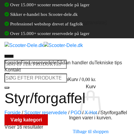
Fortsæt
Over 15.000+ scooter reservedele på lager
til
Sikker e-handel hos Scooter-dele.dk
indhold
[gtranslate]
Professionel webshop drevet af fagfolk
Over 15.000+ scooter reservedele på lager
Forside
Find reservedele
Sådan handler du
Tekniske tips
Søg
Kontakt
efter:
Søg
Log ind / Opret en kundekonto
Kurv /
0,00
kr.
efter:
Kurv
Styr/forgaffel
Forside
/
Scooter reservedele
/
PGO
/
X-Hot
/
Styr/forgaffel
Ingen varer i kurven.
Vælg kategori
Viser 16 resultater
Tilbage til shoppen