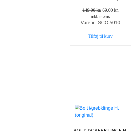
Den
Den
149,00
kr.
69,00
kr.
inkl. moms
oprindelige
aktuel
Varenr: SCO-5010
pris
pris
var:
er:
Tilføj til kurv
149,00 kr..
69,00 
BOLT T/GREBKLINGE H.