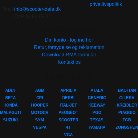
privatlivspolitik
Mail
info@scooter-dele.dk
CVR 34 61 86 31
KUNDESERVICE
Din konto - log ind her
Retur, fortrydelse og reklamation
Download RMA-formular
Kontakt os
MÆRKER
ADLY
AGM
APRILIA
ATALA
BAOTIAN
BETA
CPI
DERBI
GENERIC
GILERA
HONDA
HOOPER
ITAL-JET
KEEWAY
KREIDLER
MALAGUTI
MOTOCR
PEUGEOT
PGO
PIAGGIO
SUZUKI
SYM
SCOOTER
TEXAS
TGB
VESPA
4T
YAMAHA
ZONGSHEN
VGA