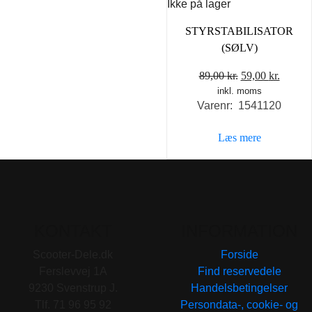
Ikke på lager
STYRSTABILISATOR
(SØLV)
Den
Den
89,00
kr.
59,00
kr.
inkl. moms
oprindelige
aktuel
Varenr: 1541120
pris
pris
var:
er:
Læs mere
89,00 kr..
59,00 k
KONTAKT
INFORMATION
Scooter-Dele.dk
Forside
Ferslevvej 1A
Find reservedele
9230 Svenstrup J.
Handelsbetingelser
Tlf. 71 96 95 92
Persondata-, cookie- og