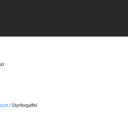
kt
0ccm
/
Styr/forgaffel