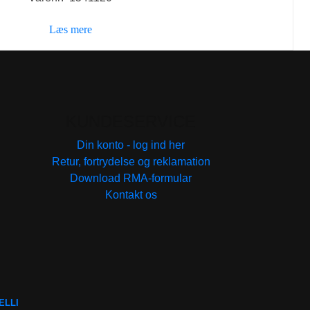
pris
pris
var:
er:
Læs mere
89,00 kr..
59,00 kr..
KUNDESERVICE
Din konto - log ind her
Retur, fortrydelse og reklamation
Download RMA-formular
Kontakt os
ELLI