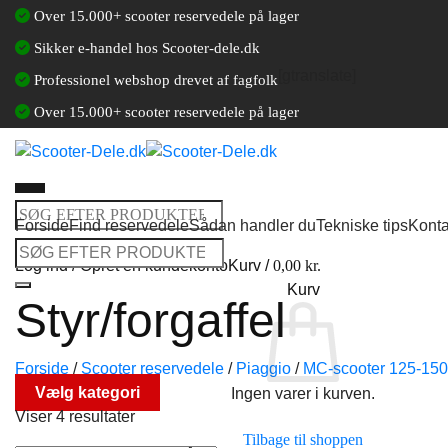
Fortsæt
Over 15.000+ scooter reservedele på lager
til
Sikker e-handel hos Scooter-dele.dk
indhold
[gtranslate]
Professionel webshop drevet af fagfolk
Over 15.000+ scooter reservedele på lager
Søg
Forside
Find reservedele
Sådan handler du
Tekniske tips
Konta
efter:
Søg
Log ind / Opret en kundekonto
Kurv /
0,00
kr.
efter:
Kurv
Styr/forgaffel
Forside
/
Scooter reservedele
/
Piaggio
/
MC-scooter 125-15
Vælg kategori
Ingen varer i kurven.
Viser 4 resultater
Tilbage til shoppen