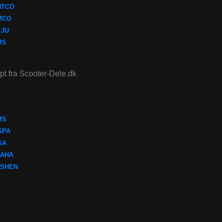
NTCO
MCO
EJU
MS
ept fra Scooter-Dele.dk
MS
SPA
GA
AHA
SHEN