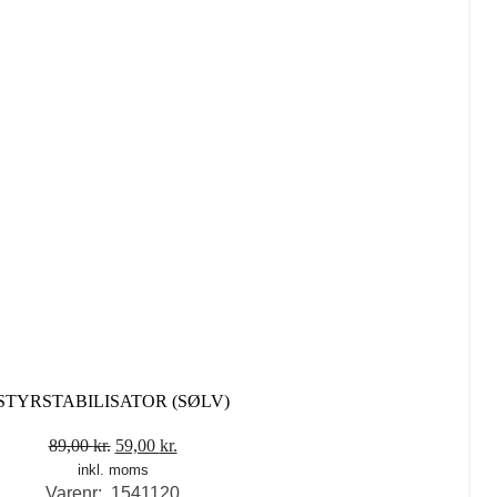
STYRSTABILISATOR (SØLV)
Den
Den
89,00
kr.
59,00
kr.
inkl. moms
oprindelige
aktuelle
Varenr: 1541120