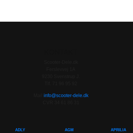
KONTAKT
Scooter-Dele.dk
Ferslevvej 1A
9230 Svenstrup J.
Tlf. 71 96 95 92
Mail
info@scooter-dele.dk
CVR 34 61 86 31
ADLY
AGM
APRILIA