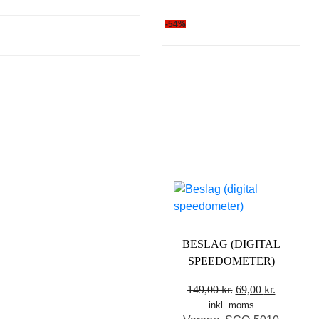
-54%
BESLAG (DIGITAL
SPEEDOMETER)
Den
Den
149,00
kr.
69,00
kr.
inkl. moms
oprindelige
aktuelle