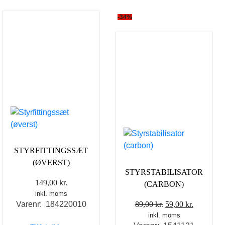
-34%
STYRFITTINGSSÆT
(ØVERST)
STYRSTABILISATOR
149,00
kr.
(CARBON)
inkl. moms
Den
Den
89,00
kr.
59,00
kr.
Varenr: 184220010
inkl. moms
oprindelige
aktuelle