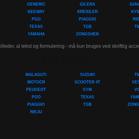
GENERIC
GILERA
GIA
KEEWAY
KREIDLER
KY
PGO
PIAGGIO
RI
TEXAS
TGB
T
YAMAHA
ZONGSHEN
illeder, al tekst og formulering - må kun bruges ved skriftlig acc
MÆRKER
MALAGUTI
SUZUKI
T
MOTOCR
SCOOTER 4T
VE
PEUGEOT
SYM
V
PGO
TEXAS
YAM
PIAGGIO
TGB
ZONG
RIEJU