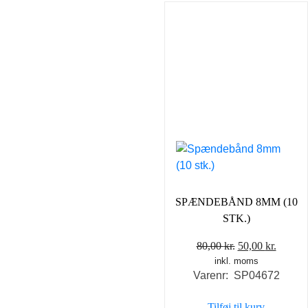
SPÆNDEBÅND 8MM (10
STK.)
Den
Den
80,00
kr.
50,00
kr.
inkl. moms
oprindelige
aktuel
Varenr: SP04672
pris
pris
var:
er:
Tilføj til kurv