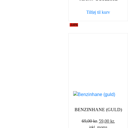
pris
pris
var:
er:
Tilføj til kurv
69,00 kr..
59,00 k
-14%
BENZINHANE (GULD)
Den
Den
69,00
kr.
59,00
kr.
inkl. moms
oprindelige
aktuel