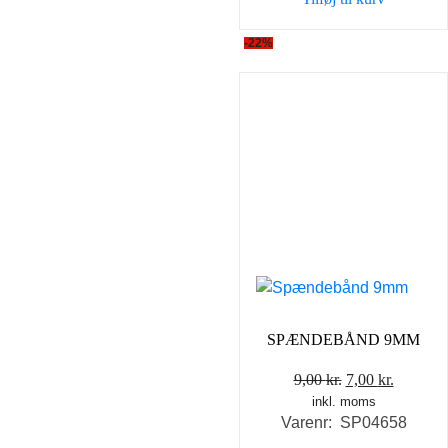
80,00 kr..
50,00 k
-22%
SPÆNDEBÅND 9MM
Den
Den
9,00
kr.
7,00
kr.
inkl. moms
oprindelige
aktuell
Varenr: SP04658
pris
pris