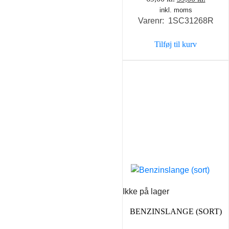
inkl. moms
oprindelige
aktuel
Varenr: 1SC31268R
pris
pris
var:
er:
Tilføj til kurv
69,00 kr..
59,00 k
Ikke på lager
BENZINSLANGE (SORT)