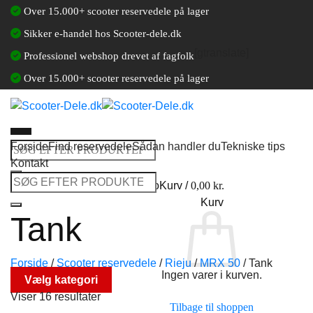
Fortsæt
Over 15.000+ scooter reservedele på lager
til
Sikker e-handel hos Scooter-dele.dk
indhold
[gtranslate]
Professionel webshop drevet af fagfolk
Over 15.000+ scooter reservedele på lager
Forside
Find reservedele
Sådan handler du
Tekniske tips
Søg
Kontakt
efter:
Søg
Log ind / Opret en kundekonto
Kurv /
0,00
kr.
efter:
Kurv
Tank
Forside
/
Scooter reservedele
/
Rieju
/
MRX 50
/
Tank
Ingen varer i kurven.
Vælg kategori
Viser 16 resultater
Tilbage til shoppen