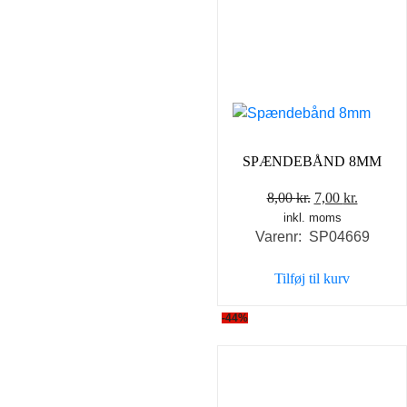
SPÆNDEBÅND 8MM
Den
Den
8,00
kr.
7,00
kr.
inkl. moms
oprindelige
aktuell
Varenr: SP04669
pris
pris
var:
er:
Tilføj til kurv
8,00 kr..
7,00 kr..
-44%