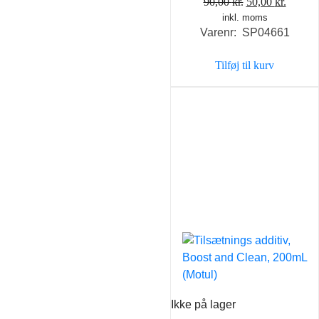
Den
Den
90,00
kr.
50,00
kr.
inkl. moms
oprindelige
aktuel
Varenr: SP04661
pris
pris
var:
er:
Tilføj til kurv
90,00 kr..
50,00 k
Ikke på lager