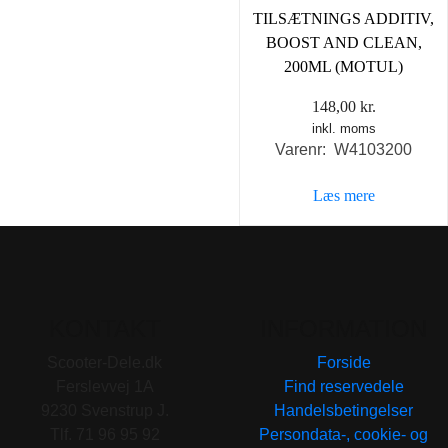
TILSÆTNINGS ADDITIV,
BOOST AND CLEAN,
200ML (MOTUL)
148,00
kr.
inkl. moms
Varenr: W4103200
Læs mere
KONTAKT
INFORMATION
Scooter-Dele.dk
Forside
Ferslevvej 1A
Find reservedele
9230 Svenstrup J.
Handelsbetingelser
Tlf. 71 96 95 92
Persondata-, cookie- og