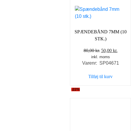
SPÆNDEBÅND 7MM (10
STK.)
Den
Den
80,00
kr.
50,00
kr.
inkl. moms
oprindelige
aktuel
Varenr: SP04671
pris
pris
var:
er:
Tilføj til kurv
80,00 kr..
50,00 k
-22%