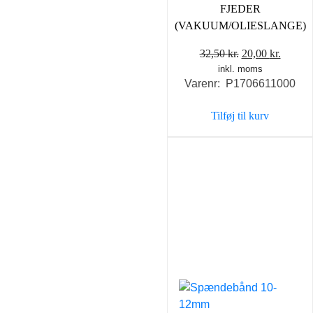
FJEDER
(VAKUUM/OLIESLANGE)
Den
Den
32,50
kr.
20,00
kr.
inkl. moms
oprindelige
aktuel
Varenr: P1706611000
pris
pris
var:
er:
Tilføj til kurv
32,50 kr..
20,00 k