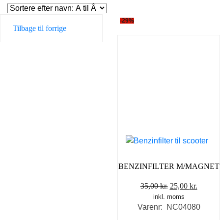
-29%
Tilbage til forrige
BENZINFILTER M/MAGNET
Den
Den
35,00
kr.
25,00
kr.
inkl. moms
oprindelige
aktuel
Varenr: NC04080
pris
pris