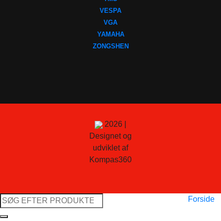
VESPA
VGA
YAMAHA
ZONGSHEN
2026 |
Designet og
udviklet af
Kompas360
Søg
Forside
efter: