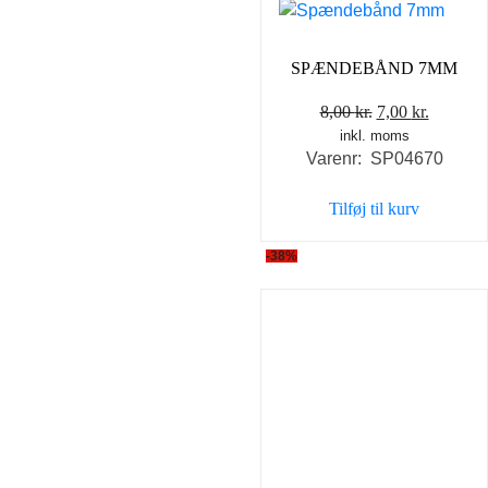
SPÆNDEBÅND 7MM
Den
Den
8,00
kr.
7,00
kr.
inkl. moms
oprindelige
aktuell
Varenr: SP04670
pris
pris
var:
er:
Tilføj til kurv
8,00 kr..
7,00 kr..
-38%