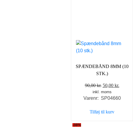
SPÆNDEBÅND 8MM (10
STK.)
Den
Den
90,00
kr.
50,00
kr.
inkl. moms
oprindelige
aktuel
Varenr: SP04660
pris
pris
var:
er:
Tilføj til kurv
90,00 kr..
50,00 k
-38%