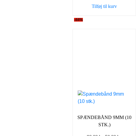
var:
er:
Tilføj til kurv
9,00 kr..
7,00 kr..
-44%
SPÆNDEBÅND 9MM (10
STK.)