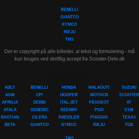
BENELLI
GIANTCO
KYMCO
RIEJU
TMS
Der er copyright på alle billeder, al tekst og formulering - må
kun bruges ved skriftlig accept fra Scooter-Dele.dk
MÆRKER
ADLY
BENELLI
HONDA
MALAGUTI
SUZUKI
AGM
CPI
HOOPER
MOTOCR
SCOOTER
APRILIA
DERBI
ITAL-JET
PEUGEOT
4T
ATALA
GENERIC
KEEWAY
PGO
SYM
BAOTIAN
GILERA
KREIDLER
PIAGGIO
TEXAS
BETA
GIANTCO
KYMCO
RIEJU
TGB
TMS