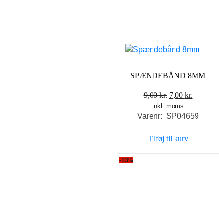
SPÆNDEBÅND 8MM
Den
Den
9,00
kr.
7,00
kr.
inkl. moms
oprindelige
aktuell
Varenr: SP04659
pris
pris
var:
er:
Tilføj til kurv
9,00 kr..
7,00 kr..
-13%