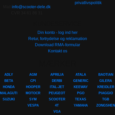
privatlivspolitik
Mail
info@scooter-dele.dk
CVR 34 61 86 31
KUNDESERVICE
Din konto - log ind her
Retur, fortrydelse og reklamation
Download RMA-formular
Kontakt os
MÆRKER
ADLY
AGM
APRILIA
ATALA
BAOTIAN
BETA
CPI
DERBI
GENERIC
GILERA
HONDA
HOOPER
ITAL-JET
KEEWAY
KREIDLER
MALAGUTI
MOTOCR
PEUGEOT
PGO
PIAGGIO
SUZUKI
SYM
SCOOTER
TEXAS
TGB
VESPA
4T
YAMAHA
ZONGSHEN
VGA