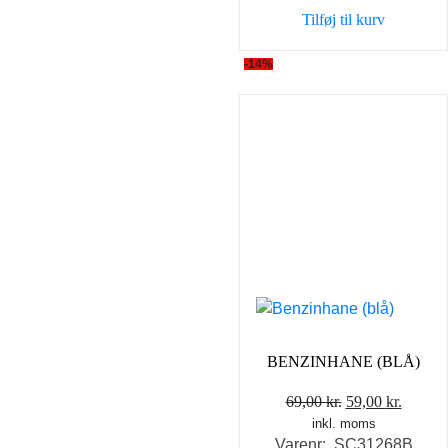
var:
er:
Tilføj til kurv
35,00 kr..
25,00 k
-14%
BENZINHANE (BLÅ)
Den
Den
69,00
kr.
59,00
kr.
inkl. moms
oprindelige
aktuel
Varenr: SC31268B