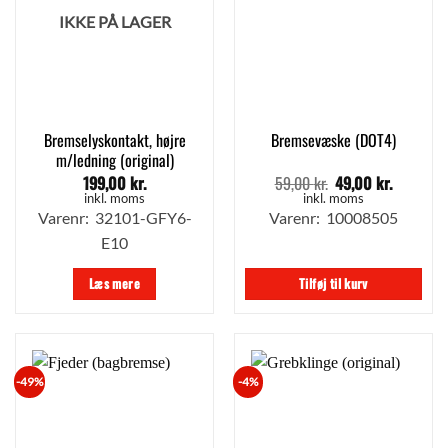
IKKE PÅ LAGER
Bremselyskontakt, højre
Bremsevæske (DOT4)
m/ledning (original)
199,00
kr.
59,00
kr.
49,00
kr.
Den
Den
oprindelige
aktuelle
inkl. moms
inkl. moms
pris
pris
Varenr: 32101-GFY6-
Varenr: 10008505
var:
er:
E10
59,00 kr..
49,00 kr.
Læs mere
Tilføj til kurv
-49%
-4%