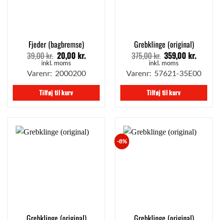
Fjeder (bagbremse)
Grebklinge (original)
39,00
kr.
20,00
kr.
375,00
kr.
359,00
kr.
Den
Den
Den
Den
oprindelige
aktuelle
oprindelige
aktuell
inkl. moms
inkl. moms
pris
pris
pris
pris
Varenr: 2000200
Varenr: 57621-35E00
var:
er:
var:
er:
39,00 kr..
20,00 kr..
375,00 kr..
359,00 
Tilføj til kurv
Tilføj til kurv
-8%
Grebklinge (original)
Grebklinge (original)