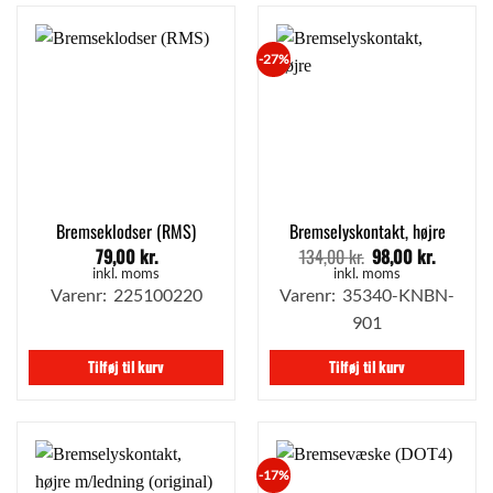
-27%
Bremseklodser (RMS)
Bremselyskontakt, højre
79,00
kr.
134,00
kr.
98,00
kr.
Den
Den
oprindelige
aktuell
inkl. moms
inkl. moms
pris
pris
Varenr: 225100220
Varenr: 35340-KNBN-
var:
er:
901
134,00 kr..
98,00 kr
Tilføj til kurv
Tilføj til kurv
-17%