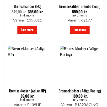
Bremsekaliber (NC)
Bremsekaliber Brembo (kopi)
549,00
kr.
398,00
kr.
599,00
kr.
Den
Den
oprindelige
aktuelle
inkl. moms
inkl. moms
pris
pris
Varenr: 1055011
Varenr: 62177
var:
er:
549,00 kr..
398,00 kr..
Læs mere
Læs mere
Bremseklodser (Adige HP)
Bremseklodser (Adige Racing)
89,00
kr.
109,00
kr.
inkl. moms
inkl. moms
Varenr: P139HP
Varenr: P139RACING