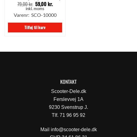
79,00
kr.
59,00
kr.
Den
Den
oprindelige
aktuelle
inkl. moms
pris
pris
Varenr: SCO-10000
var:
er:
79,00 kr..
59,00 kr..
Tilføj til kurv
KONTAKT
Scooter-Dele.dk
Ferslevvej 1A
9230 Svenstrup J.
Tlf. 71 96 95 92
Mail
info@scooter-dele.dk