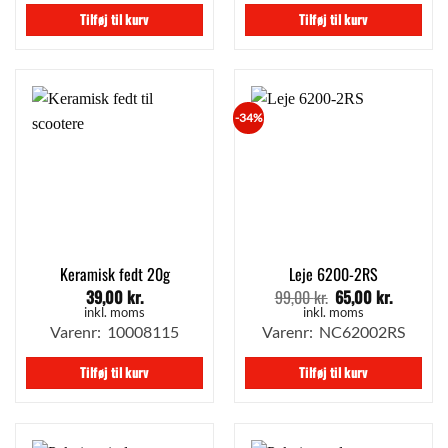
149,00 kr..
99,00 kr..
Tilføj til kurv
Tilføj til kurv
-34%
Keramisk fedt 20g
Leje 6200-2RS
39,00
kr.
99,00
kr.
65,00
kr.
Den
Den
oprindelige
aktuelle
inkl. moms
inkl. moms
pris
pris
Varenr: 10008115
Varenr: NC62002RS
var:
er:
99,00 kr..
65,00 kr.
Tilføj til kurv
Tilføj til kurv