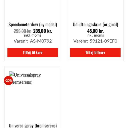
Speedometerdrev (ny model)
Udluftningsskrue (original)
299,00
kr.
235,00
kr.
45,00
kr.
Den
Den
oprindelige
aktuelle
inkl. moms
inkl. moms
pris
pris
Varenr: AS-M0792
Varenr: 59121-09EF0
var:
er:
299,00 kr..
235,00 kr..
Tilføj til kurv
Tilføj til kurv
-25%
Universalspray (bremserens)