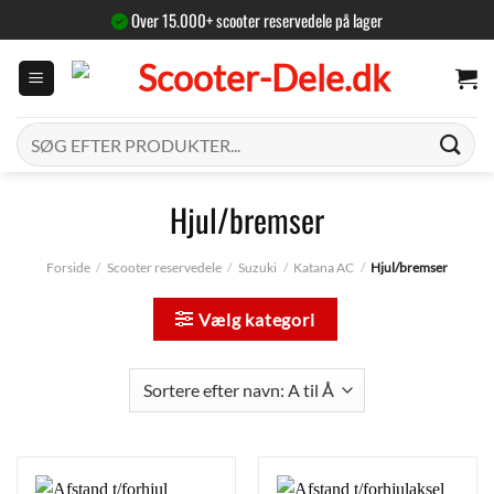
Fortsæt
Over 15.000+ scooter reservedele på lager
til
indhold
Søg
efter:
Hjul/bremser
Forside
/
Scooter reservedele
/
Suzuki
/
Katana AC
/
Hjul/bremser
Vælg kategori