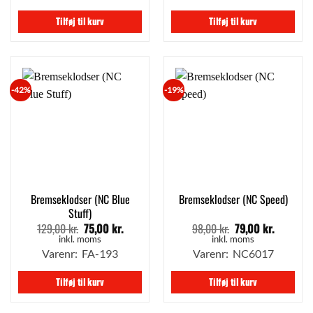
Tilføj til kurv
Tilføj til kurv
-42%
-19%
Bremseklodser (NC Blue
Bremseklodser (NC Speed)
Stuff)
129,00
kr.
75,00
kr.
98,00
kr.
79,00
kr.
Den
Den
Den
Den
oprindelige
aktuelle
oprindelige
aktuelle
inkl. moms
inkl. moms
pris
pris
pris
pris
Varenr: FA-193
Varenr: NC6017
var:
er:
var:
er:
129,00 kr..
75,00 kr..
98,00 kr..
79,00 kr.
Tilføj til kurv
Tilføj til kurv