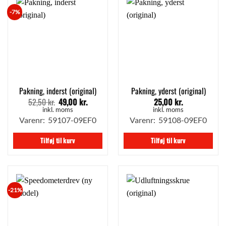
-7%
Pakning, inderst (original)
Pakning, yderst (original)
52,50
kr.
49,00
kr.
25,00
kr.
Den
Den
oprindelige
aktuelle
inkl. moms
inkl. moms
pris
pris
Varenr: 59107-09EF0
Varenr: 59108-09EF0
var:
er:
52,50 kr..
49,00 kr..
Tilføj til kurv
Tilføj til kurv
-21%