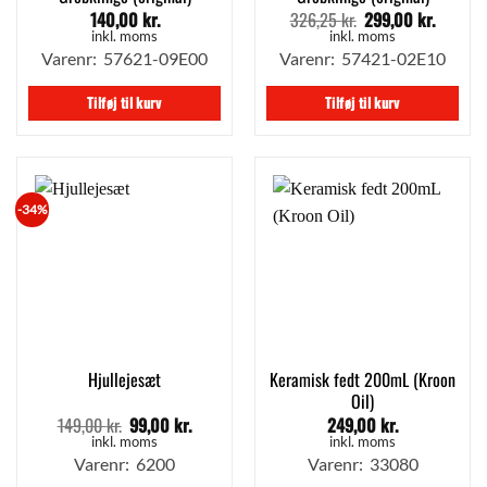
140,00
kr.
326,25
kr.
299,00
kr.
Den
Den
oprindelige
aktuell
inkl. moms
inkl. moms
pris
pris
Varenr: 57621-09E00
Varenr: 57421-02E10
var:
er:
326,25 kr..
299,00 
Tilføj til kurv
Tilføj til kurv
-34%
Keramisk fedt 200mL (Kroon
Hjullejesæt
Oil)
149,00
kr.
99,00
kr.
249,00
kr.
Den
Den
oprindelige
aktuelle
inkl. moms
inkl. moms
pris
pris
Varenr: 6200
Varenr: 33080
var:
er: