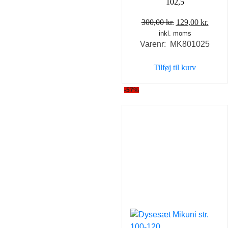
102,5
Den
Den
300,00
kr.
129,00
kr.
inkl. moms
oprindelige
aktue
Varenr: MK801025
pris
pris
var:
er:
Tilføj til kurv
300,00 kr..
129,0
-57%