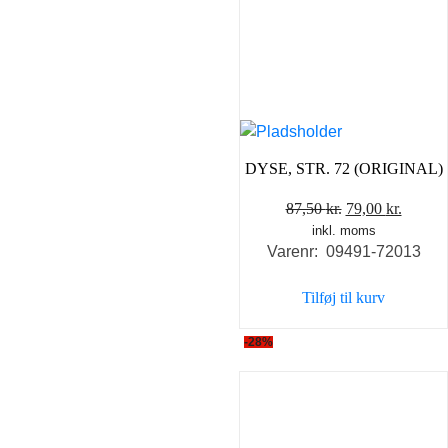
DYSE, STR. 72 (ORIGINAL)
Den
Den
87,50
kr.
79,00
kr.
inkl. moms
oprindelige
aktuel
Varenr: 09491-72013
pris
pris
var:
er:
Tilføj til kurv
87,50 kr..
79,00 k
-28%