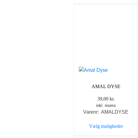
Dette
vare
har
flere
varianter.
Mulighederne
kan
vælges
på
varesiden
AMAL DYSE
39,00
kr.
inkl. moms
Varenr: AMALDYSE
Vælg muligheder
Dette