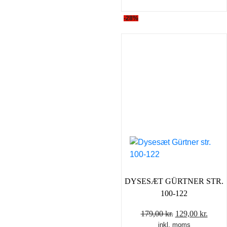
-28%
DYSESÆT GÜRTNER STR.
100-122
Den
Den
179,00
kr.
129,00
kr.
inkl. moms
oprindelige
aktue