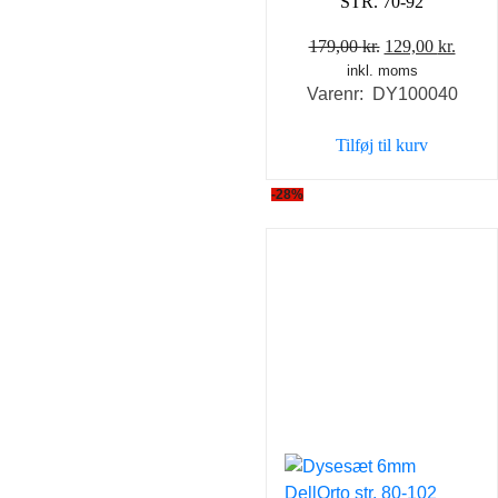
STR. 70-92
Den
Den
179,00
kr.
129,00
kr.
inkl. moms
oprindelige
aktue
Varenr: DY100040
pris
pris
var:
er:
Tilføj til kurv
179,00 kr..
129,0
-28%