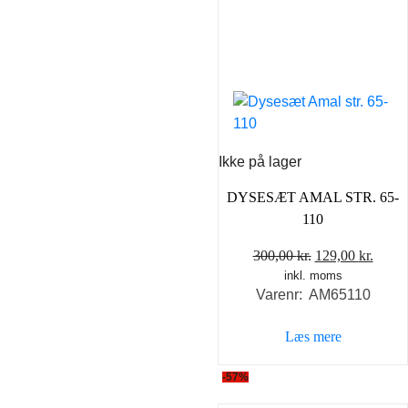
Ikke på lager
DYSESÆT AMAL STR. 65-
110
Den
Den
300,00
kr.
129,00
kr.
inkl. moms
oprindelige
aktue
Varenr: AM65110
pris
pris
var:
er:
Læs mere
300,00 kr..
129,0
-57%