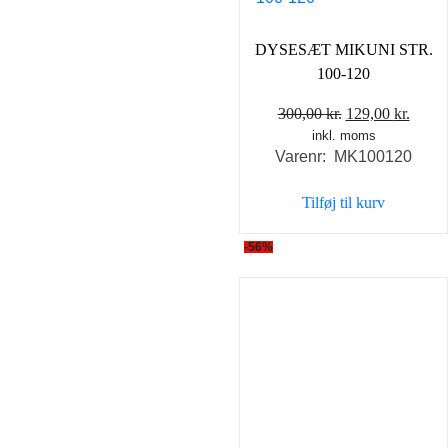
DYSESÆT MIKUNI STR.
100-120
Den
Den
300,00
kr.
129,00
kr.
inkl. moms
oprindelige
aktue
Varenr: MK100120
pris
pris
var:
er:
Tilføj til kurv
300,00 kr..
129,0
-56%