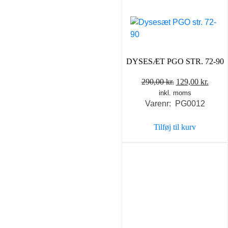
DYSESÆT PGO STR. 72-90
Den
Den
290,00
kr.
129,00
kr.
inkl. moms
oprindelige
aktue
Varenr: PG0012
pris
pris
var:
er:
Tilføj til kurv
290,00 kr..
129,0