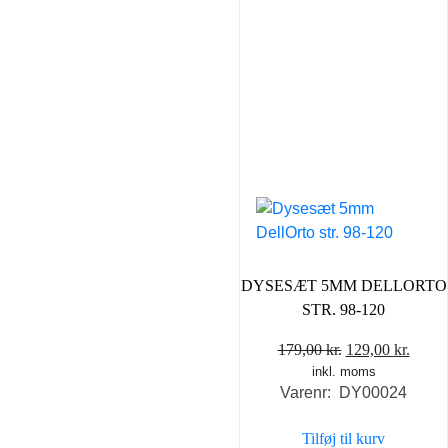
DYSESÆT 5MM DELLORTO
STR. 98-120
Den
Den
179,00
kr.
129,00
kr.
inkl. moms
oprindelige
aktue
Varenr: DY00024
pris
pris
var:
er:
Tilføj til kurv
179,00 kr..
129,0