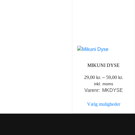
MIKUNI DYSE
Prisin
29,00
kr.
–
59,00
kr.
inkl. moms
29,00 
Varenr: MKDYSE
til
59,00 
Vælg muligheder
Dette
vare
har
flere