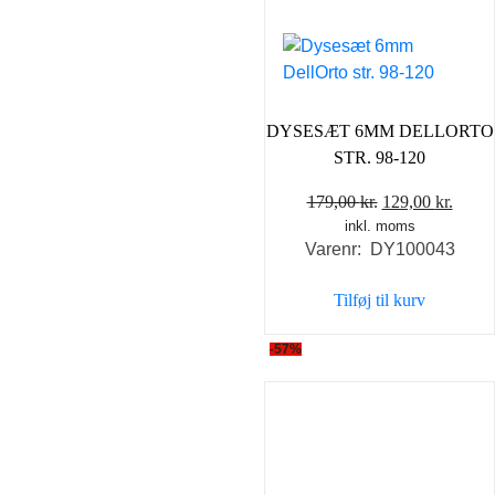
DYSESÆT 6MM DELLORTO
STR. 98-120
Den
Den
179,00
kr.
129,00
kr.
inkl. moms
oprindelige
aktue
Varenr: DY100043
pris
pris
var:
er:
Tilføj til kurv
179,00 kr..
129,0
-57%