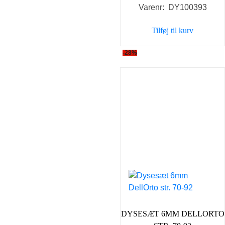
Varenr: DY100393
pris
pris
var:
er:
Tilføj til kurv
179,00 kr..
129,0
-28%
DYSESÆT 6MM DELLORTO