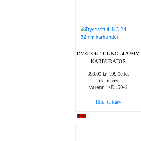
DYSESÆT TIL NC 24-32MM
KARBURATOR
Den
Den
398,00
kr.
199,00
kr.
inkl. moms
oprindelige
aktue
Varenr: KR150-1
pris
pris
var:
er:
Tilføj til kurv
398,00 kr..
199,0
-51%