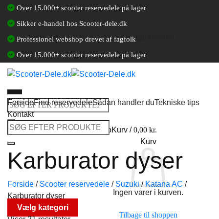
Fortsæt
Over 15.000+ scooter reservedele på lager
til
Sikker e-handel hos Scooter-dele.dk
indhold
[gtranslate]
Professionel webshop drevet af fagfolk
Over 15.000+ scooter reservedele på lager
Forside
Find reservedele
Sådan handler du
Tekniske tips
Søg
Kontakt
efter:
Søg
Log ind / Opret en kundekonto
Kurv /
0,00
kr.
efter:
Kurv
Karburator dyser
Forside
/
Scooter reservedele
/
Suzuki
/
Katana AC
/
Ingen varer i kurven.
Karburator dyser
Vælg kategori
Tilbage til shoppen