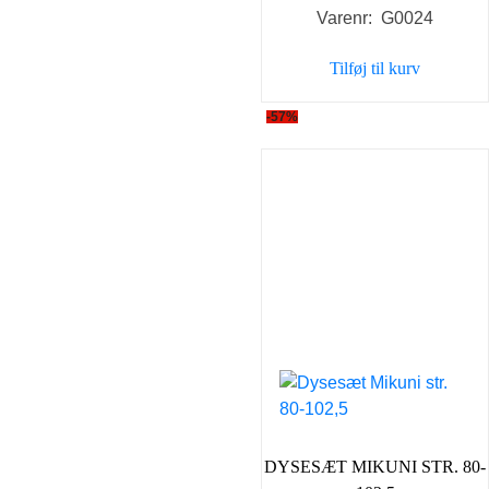
Varenr: G0024
pris
pris
var:
er:
Tilføj til kurv
179,00 kr..
129,0
-57%
DYSESÆT MIKUNI STR. 80-