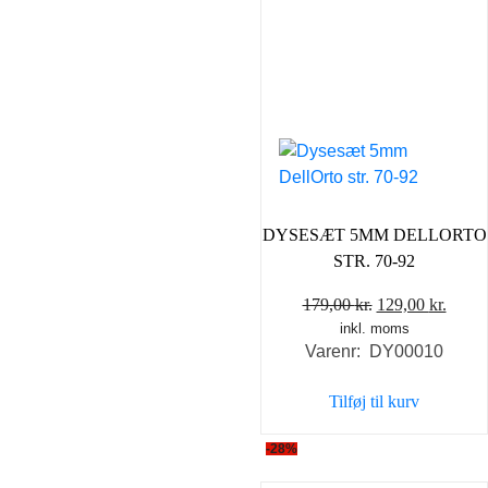
DYSESÆT 5MM DELLORTO
STR. 70-92
Den
Den
179,00
kr.
129,00
kr.
inkl. moms
oprindelige
aktue
Varenr: DY00010
pris
pris
var:
er:
Tilføj til kurv
179,00 kr..
129,0
-28%