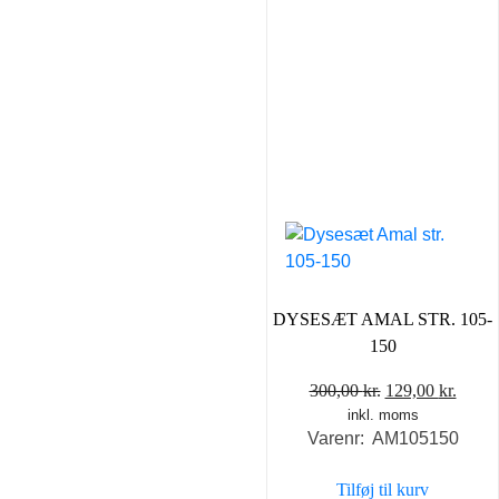
DYSESÆT AMAL STR. 105-
150
Den
Den
300,00
kr.
129,00
kr.
inkl. moms
oprindelige
aktue
Varenr: AM105150
pris
pris
var:
er:
Tilføj til kurv
300,00 kr..
129,0