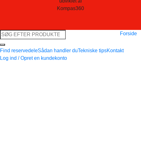
udviklet af
Kompas360
Søg
Forside
efter:
Find reservedele
Sådan handler du
Tekniske tips
Kontakt
Log ind / Opret en kundekonto