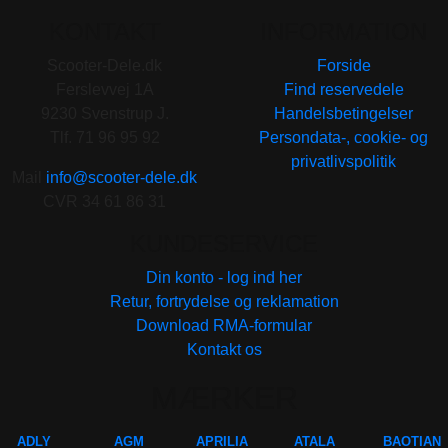
varianter.
KONTAKT
INFORMATION
Mulighederne
Scooter-Dele.dk
Forside
kan
Ferslevvej 1A
Find reservedele
vælges
9230 Svenstrup J.
Handelsbetingelser
på
Tlf. 71 96 95 92
Persondata-, cookie- og
varesiden
privatlivspolitik
Mail
info@scooter-dele.dk
CVR 34 61 86 31
KUNDESERVICE
Din konto - log ind her
Retur, fortrydelse og reklamation
Download RMA-formular
Kontakt os
MÆRKER
ADLY
AGM
APRILIA
ATALA
BAOTIAN