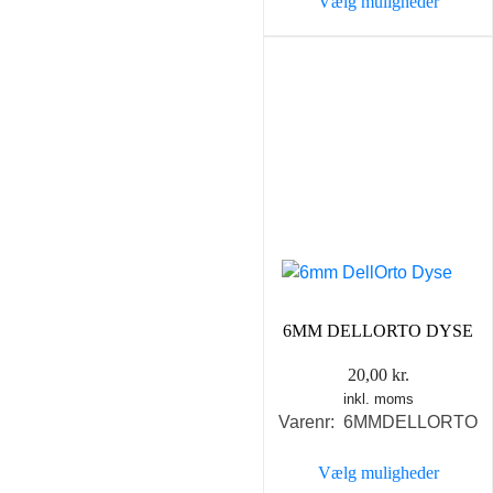
Vælg muligheder
Dette
vare
har
flere
varianter.
Mulighederne
kan
vælges
på
varesiden
6MM DELLORTO DYSE
20,00
kr.
inkl. moms
Varenr: 6MMDELLORTO
Vælg muligheder