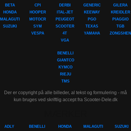
BETA
CPI
DERBI
GENERIC
GILERA
HONDA
HOOPER
ITAL-JET
KEEWAY
KREIDLER
MALAGUTI
MOTOCR
PEUGEOT
PGO
PIAGGIO
SUZUKI
SYM
SCOOTER
TEXAS
TGB
VESPA
4T
YAMAHA
ZONGSHEN
VGA
BENELLI
GIANTCO
KYMCO
RIEJU
TMS
Der er copyright på alle billeder, al tekst og formulering - må
kun bruges ved skriftlig accept fra Scooter-Dele.dk
MÆRKER
ADLY
BENELLI
HONDA
MALAGUTI
SUZUKI