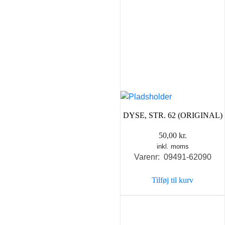
vare
har
flere
varianter.
Mulighederne
kan
vælges
på
varesiden
DYSE, STR. 62 (ORIGINAL)
50,00
kr.
inkl. moms
Varenr: 09491-62090
Tilføj til kurv