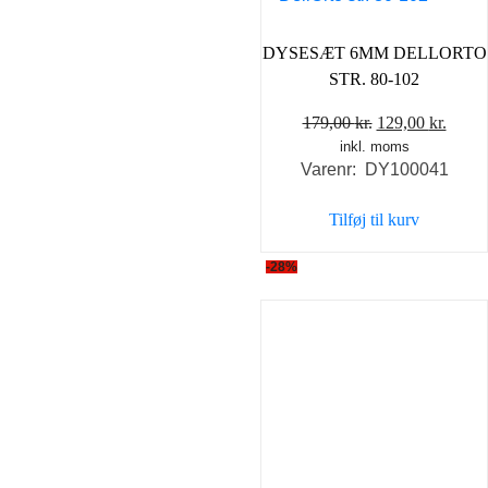
DYSESÆT 6MM DELLORTO
STR. 80-102
Den
Den
179,00
kr.
129,00
kr.
inkl. moms
oprindelige
aktue
Varenr: DY100041
pris
pris
var:
er:
Tilføj til kurv
179,00 kr..
129,0
-28%