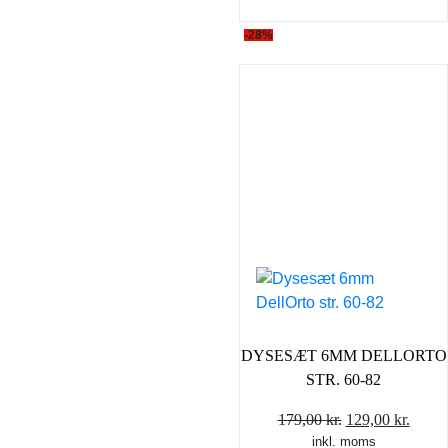
-28%
DYSESÆT 6MM DELLORTO
STR. 60-82
Den
Den
179,00
kr.
129,00
kr.
inkl. moms
oprindelige
aktue