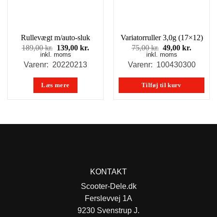
Rullevægt m/auto-sluk
Variatorruller 3,0g (17×12)
Den
Den
Den
Den
189,00
kr.
139,00
kr.
75,00
kr.
49,00
kr.
inkl. moms
oprindelige
aktuelle
inkl. moms
oprindelige
aktuell
pris
pris
pris
pris
Varenr: 20220213
Varenr: 100430300
var:
er:
var:
er:
189,00 kr..
139,00 kr..
75,00 kr..
49,00 kr
Læs mere
Tilføj til kurv
KONTAKT
Scooter-Dele.dk
Ferslevvej 1A
9230 Svenstrup J.