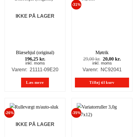
-31%
IKKE PÅ LAGER
Blæsehjul (original)
Møtrik
Den
Den
196,25
kr.
29,00
kr.
20,00
kr.
inkl. moms
inkl. moms
oprindelige
aktuell
pris
pris
Varenr: 21111-09E20
Varenr: NC92041
var:
er:
29,00 kr..
20,00 kr
Læs mere
Tilføj til kurv
-26%
-35%
IKKE PÅ LAGER