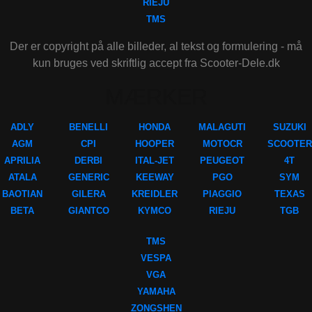
RIEJU
TMS
Der er copyright på alle billeder, al tekst og formulering - må
kun bruges ved skriftlig accept fra Scooter-Dele.dk
MÆRKER
ADLY
BENELLI
HONDA
MALAGUTI
SUZUKI
AGM
CPI
HOOPER
MOTOCR
SCOOTER
APRILIA
DERBI
ITAL-JET
PEUGEOT
4T
ATALA
GENERIC
KEEWAY
PGO
SYM
BAOTIAN
GILERA
KREIDLER
PIAGGIO
TEXAS
BETA
GIANTCO
KYMCO
RIEJU
TGB
TMS
VESPA
VGA
YAMAHA
ZONGSHEN