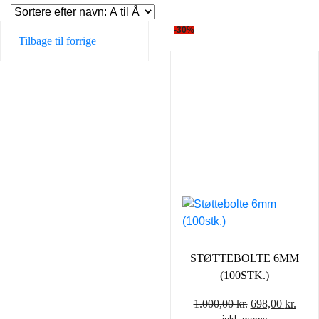
-30%
Tilbage til forrige
STØTTEBOLTE 6MM
(100STK.)
Den
Den
1.000,00
kr.
698,00
kr.