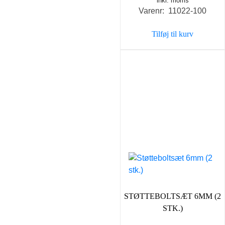
inkl. moms
oprindelige
aktu
Varenr: 11022-100
pris
pris
var:
er:
Tilføj til kurv
1.000,00 kr..
698,0
STØTTEBOLTSÆT 6MM (2
STK.)