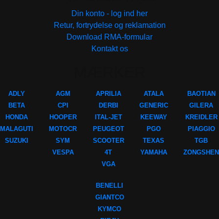
Din konto - log ind her
Retur, fortrydelse og reklamation
Download RMA-formular
Kontakt os
MÆRKER
ADLY
AGM
APRILIA
ATALA
BAOTIAN
BETA
CPI
DERBI
GENERIC
GILERA
HONDA
HOOPER
ITAL-JET
KEEWAY
KREIDLER
MALAGUTI
MOTOCR
PEUGEOT
PGO
PIAGGIO
SUZUKI
SYM
SCOOTER
TEXAS
TGB
VESPA
4T
YAMAHA
ZONGSHEN
VGA
BENELLI
GIANTCO
KYMCO