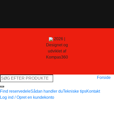
2026 |
Designet og
udviklet af
Kompas360
Søg
Forside
efter:
Find reservedele
Sådan handler du
Tekniske tips
Kontakt
Log ind / Opret en kundekonto