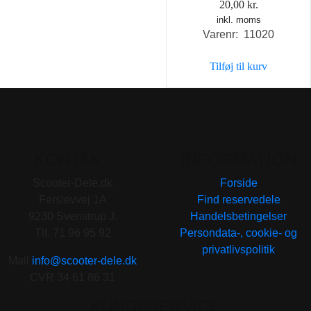
20,00
kr.
inkl. moms
Varenr: 11020
Tilføj til kurv
KONTAKT
INFORMATION
Scooter-Dele.dk
Forside
Ferslevvej 1A
Find reservedele
9230 Svenstrup J.
Handelsbetingelser
Tlf. 71 96 95 92
Persondata-, cookie- og
privatlivspolitik
Mail
info@scooter-dele.dk
CVR 34 61 86 31
KUNDESERVICE