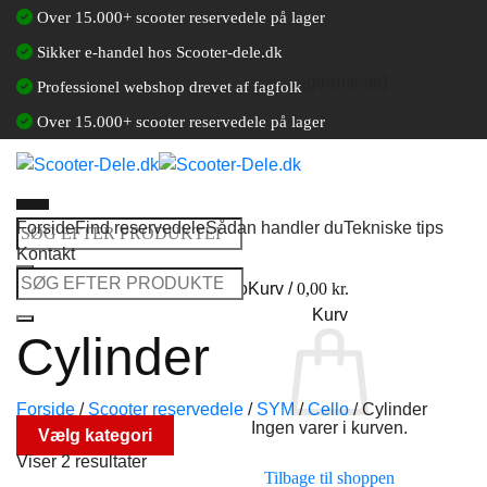
Fortsæt
Over 15.000+ scooter reservedele på lager
til
Sikker e-handel hos Scooter-dele.dk
indhold
[gtranslate]
Professionel webshop drevet af fagfolk
Over 15.000+ scooter reservedele på lager
Forside
Find reservedele
Sådan handler du
Tekniske tips
Søg
Kontakt
efter:
Søg
Log ind / Opret en kundekonto
Kurv /
0,00
kr.
efter:
Kurv
Cylinder
Forside
/
Scooter reservedele
/
SYM
/
Cello
/
Cylinder
Ingen varer i kurven.
Vælg kategori
Viser 2 resultater
Tilbage til shoppen