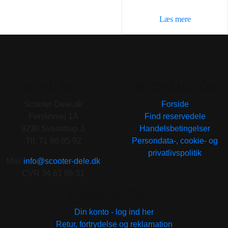
Læs mere
KONTAKT
INFORMATION
Scooter-Dele.dk
Forside
Ferslevvej 1A
Find reservedele
9230 Svenstrup J.
Handelsbetingelser
Tlf. 71 96 95 92
Persondata-, cookie- og
privatlivspolitik
Mail
info@scooter-dele.dk
CVR 34 61 86 31
KUNDESERVICE
Din konto - log ind her
Retur, fortrydelse og reklamation