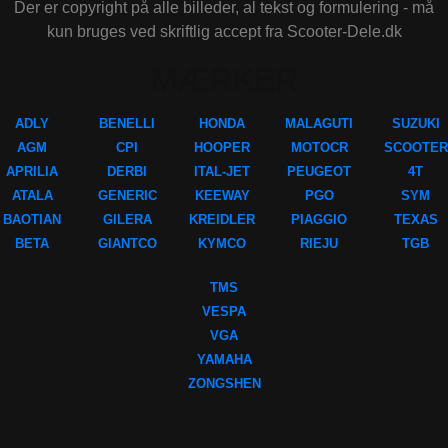
Der er copyright på alle billeder, al tekst og formulering - må
kun bruges ved skriftlig accept fra Scooter-Dele.dk
MÆRKER
ADLY
BENELLI
HONDA
MALAGUTI
SUZUKI
AGM
CPI
HOOPER
MOTOCR
SCOOTER
APRILIA
DERBI
ITAL-JET
PEUGEOT
4T
ATALA
GENERIC
KEEWAY
PGO
SYM
BAOTIAN
GILERA
KREIDLER
PIAGGIO
TEXAS
BETA
GIANTCO
KYMCO
RIEJU
TGB
TMS
VESPA
VGA
YAMAHA
ZONGSHEN