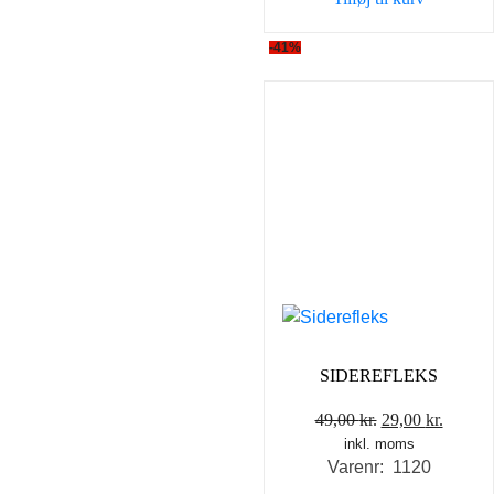
-41%
SIDEREFLEKS
Den
Den
49,00
kr.
29,00
kr.
inkl. moms
oprindelige
aktuel
Varenr: 1120
pris
pris