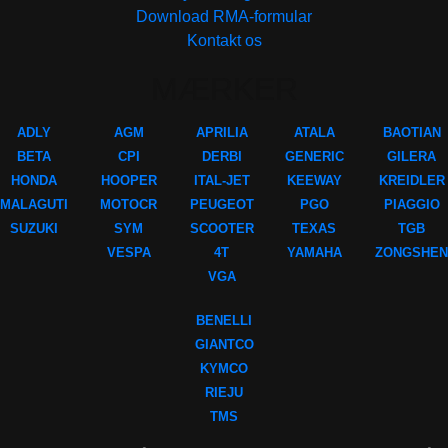
Download RMA-formular
Kontakt os
MÆRKER
ADLY
AGM
APRILIA
ATALA
BAOTIAN
BETA
CPI
DERBI
GENERIC
GILERA
HONDA
HOOPER
ITAL-JET
KEEWAY
KREIDLER
MALAGUTI
MOTOCR
PEUGEOT
PGO
PIAGGIO
SUZUKI
SYM
SCOOTER
TEXAS
TGB
VESPA
4T
YAMAHA
ZONGSHEN
VGA
BENELLI
GIANTCO
KYMCO
RIEJU
TMS