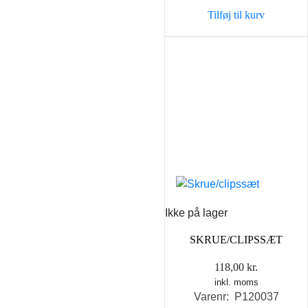
var:
er:
Tilføj til kurv
49,00 kr..
29,00 k
Ikke på lager
SKRUE/CLIPSSÆT
118,00
kr.
inkl. moms
Varenr: P120037