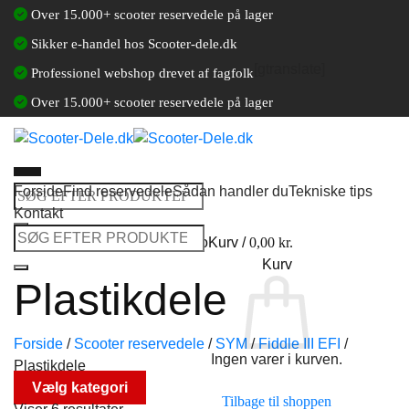
Fortsæt
Over 15.000+ scooter reservedele på lager
til
Sikker e-handel hos Scooter-dele.dk
indhold
[gtranslate]
Professionel webshop drevet af fagfolk
Over 15.000+ scooter reservedele på lager
Forside
Find reservedele
Sådan handler du
Tekniske tips
Søg
Kontakt
efter:
Søg
Log ind / Opret en kundekonto
Kurv /
0,00
kr.
efter:
Kurv
Plastikdele
Forside
/
Scooter reservedele
/
SYM
/
Fiddle III EFI
/
Ingen varer i kurven.
Plastikdele
Vælg kategori
Tilbage til shoppen