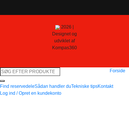
2026 |
Designet og
udviklet af
Kompas360
Søg
Forside
efter:
Find reservedele
Sådan handler du
Tekniske tips
Kontakt
Log ind / Opret en kundekonto