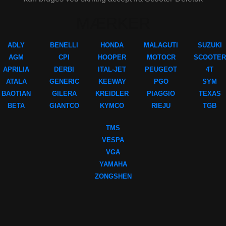
MÆRKER
ADLY
BENELLI
HONDA
MALAGUTI
SUZUKI
AGM
CPI
HOOPER
MOTOCR
SCOOTER
APRILIA
DERBI
ITAL-JET
PEUGEOT
4T
ATALA
GENERIC
KEEWAY
PGO
SYM
BAOTIAN
GILERA
KREIDLER
PIAGGIO
TEXAS
BETA
GIANTCO
KYMCO
RIEJU
TGB
TMS
VESPA
VGA
YAMAHA
ZONGSHEN