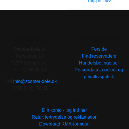
Tilføj til kurv
KONTAKT
INFORMATION
Scooter-Dele.dk
Forside
Ferslevvej 1A
Find reservedele
9230 Svenstrup J.
Handelsbetingelser
Tlf. 71 96 95 92
Persondata-, cookie- og
privatlivspolitik
Mail
info@scooter-dele.dk
CVR 34 61 86 31
KUNDESERVICE
Din konto - log ind her
Retur, fortrydelse og reklamation
Download RMA-formular