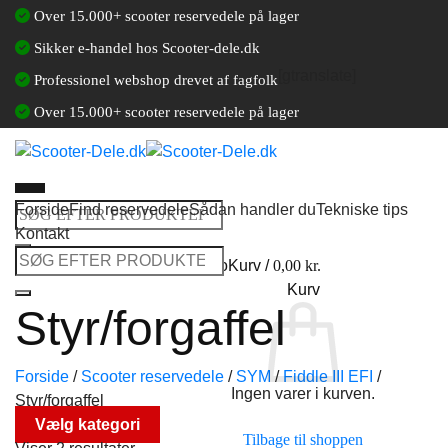
Fortsæt
Over 15.000+ scooter reservedele på lager
til
Sikker e-handel hos Scooter-dele.dk
indhold
[gtranslate]
Professionel webshop drevet af fagfolk
Over 15.000+ scooter reservedele på lager
Forside
Find reservedele
Sådan handler du
Tekniske tips
Søg
Kontakt
efter:
Søg
Log ind / Opret en kundekonto
Kurv /
0,00
kr.
efter:
Kurv
Styr/forgaffel
Forside
/
Scooter reservedele
/
SYM
/
Fiddle III EFI
/
Ingen varer i kurven.
Styr/forgaffel
Vælg kategori
Tilbage til shoppen