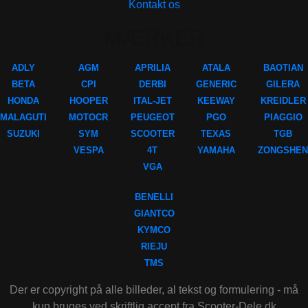
Kontakt os
MÆRKER
ADLY
AGM
APRILIA
ATALA
BAOTIAN
BETA
CPI
DERBI
GENERIC
GILERA
HONDA
HOOPER
ITAL-JET
KEEWAY
KREIDLER
MALAGUTI
MOTOCR
PEUGEOT
PGO
PIAGGIO
SUZUKI
SYM
SCOOTER
TEXAS
TGB
VESPA
4T
YAMAHA
ZONGSHEN
VGA
BENELLI
GIANTCO
KYMCO
RIEJU
TMS
Der er copyright på alle billeder, al tekst og formulering - må
kun bruges ved skriftlig accept fra Scooter-Dele.dk