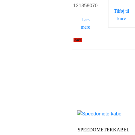
121858070
29,00 kr..
20
var:
er:
Tilføj til
29,00 kr..
15,00 kr..
kurv
Læs
mere
-54%
SPEEDOMETERKABEL