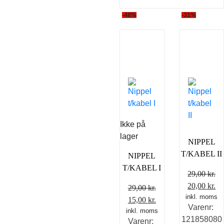
-48%
-31%
Ikke på
lager
NIPPEL
T/KABEL II
NIPPEL
T/KABEL I
29,00
kr.
Den
D
20,00
kr.
29,00
kr.
inkl. moms
oprindelig
ak
Den
Den
15,00
kr.
Varenr:
pris
pr
inkl. moms
oprindelige
aktuelle
121858080
Varenr:
var:
er
pris
pris