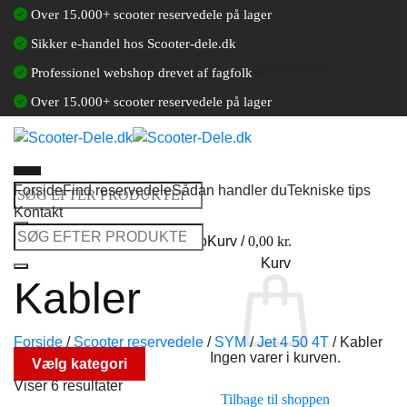
Fortsæt
Over 15.000+ scooter reservedele på lager
til
Sikker e-handel hos Scooter-dele.dk
indhold
[gtranslate]
Professionel webshop drevet af fagfolk
Over 15.000+ scooter reservedele på lager
Forside
Find reservedele
Sådan handler du
Tekniske tips
Søg
Kontakt
efter:
Søg
Log ind / Opret en kundekonto
Kurv /
0,00
kr.
efter:
Kurv
Kabler
Forside
/
Scooter reservedele
/
SYM
/
Jet 4 50 4T
/
Kabler
Ingen varer i kurven.
Vælg kategori
Viser 6 resultater
Tilbage til shoppen