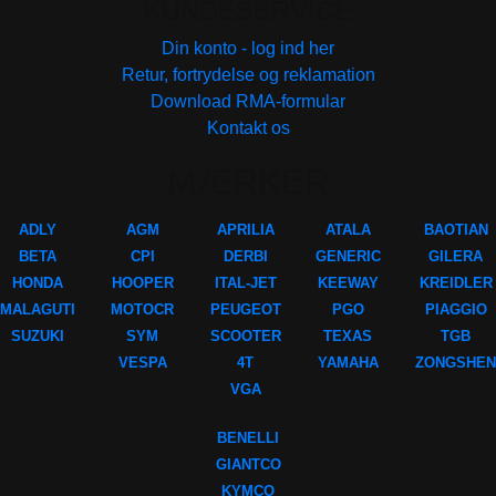
KUNDESERVICE
Din konto - log ind her
Retur, fortrydelse og reklamation
Download RMA-formular
Kontakt os
MÆRKER
ADLY
AGM
APRILIA
ATALA
BAOTIAN
BETA
CPI
DERBI
GENERIC
GILERA
HONDA
HOOPER
ITAL-JET
KEEWAY
KREIDLER
MALAGUTI
MOTOCR
PEUGEOT
PGO
PIAGGIO
SUZUKI
SYM
SCOOTER
TEXAS
TGB
VESPA
4T
YAMAHA
ZONGSHEN
VGA
BENELLI
GIANTCO
KYMCO