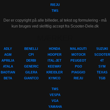
RIEJU
TMS
Der er copyright på alle billeder, al tekst og formulering - må
kun bruges ved skriftlig accept fra Scooter-Dele.dk
MÆRKER
ADLY
BENELLI
HONDA
MALAGUTI
SUZUKI
AGM
CPI
HOOPER
MOTOCR
SCOOTER
APRILIA
DERBI
ITAL-JET
PEUGEOT
4T
ATALA
GENERIC
KEEWAY
PGO
SYM
BAOTIAN
GILERA
KREIDLER
PIAGGIO
TEXAS
BETA
GIANTCO
KYMCO
RIEJU
TGB
TMS
VESPA
VGA
YAMAHA