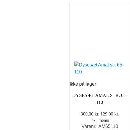
Ikke på lager
DYSESÆT AMAL STR. 65-
110
Den
Den
300,00
kr.
129,00
kr.
inkl. moms
oprindelige
aktue
Varenr: AM65110
pris
pris