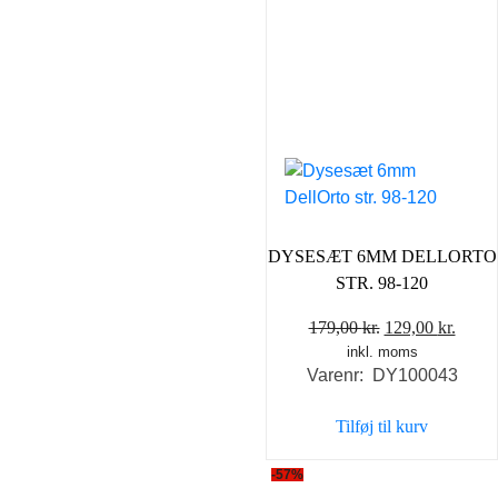
DYSESÆT 6MM DELLORTO
STR. 98-120
Den
Den
179,00
kr.
129,00
kr.
inkl. moms
oprindelige
aktue
Varenr: DY100043
pris
pris
var:
er:
Tilføj til kurv
179,00 kr..
129,0
-57%