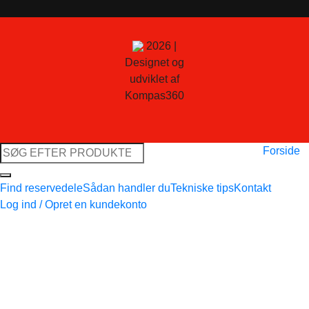
2026 |
Designet og
udviklet af
Kompas360
Søg
Forside
efter:
Find reservedele
Sådan handler du
Tekniske tips
Kontakt
Log ind / Opret en kundekonto