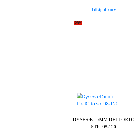
var:
er:
Tilføj til kurv
179,00 kr..
129,0
-28%
DYSESÆT 5MM DELLORTO
STR. 98-120