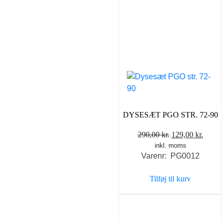
DYSESÆT PGO STR. 72-90
Den
Den
290,00
kr.
129,00
kr.
inkl. moms
oprindelige
aktue
Varenr: PG0012
pris
pris
var:
er:
Tilføj til kurv
290,00 kr..
129,0