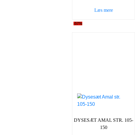
var:
er:
Læs mere
300,00 kr..
129,0
-57%
DYSESÆT AMAL STR. 105-
150