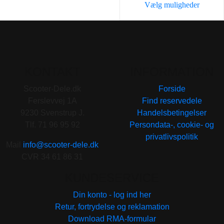
Vælg muligheder
Dette
vare
har
flere
varianter.
KONTAKT
INFORMATION
Mulighederne
Scooter-Dele.dk
Forside
kan
Ferslevvej 1A
Find reservedele
vælges
9230 Svenstrup J.
Handelsbetingelser
på
Tlf. 71 96 95 92
Persondata-, cookie- og
varesiden
privatlivspolitik
Mail
info@scooter-dele.dk
CVR 34 61 86 31
KUNDESERVICE
Din konto - log ind her
Retur, fortrydelse og reklamation
Download RMA-formular