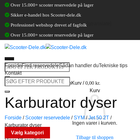
Fortsæt
Over 15.000+ scooter reservedele på lager
til
Sikker e-handel hos Scooter-dele.dk
indhold
[gtranslate]
Professionel webshop drevet af fagfolk
Over 15.000+ scooter reservedele på lager
Forside
Find reservedele
Sådan handler du
Tekniske tips
Søg
Kontakt
efter:
Søg
Log ind / Opret en kundekonto
Kurv /
0,00
kr.
efter:
Kurv
Karburator dyser
Forside
/
Scooter reservedele
/
SYM
/
Jet 50 2T
/
Ingen varer i kurven.
Karburator dyser
Vælg kategori
Tilbage til shoppen