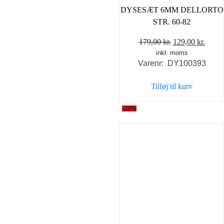
DYSESÆT 6MM DELLORTO
STR. 60-82
Den
Den
179,00
kr.
129,00
kr.
inkl. moms
oprindelige
aktue
Varenr: DY100393
pris
pris
var:
er:
Tilføj til kurv
179,00 kr..
129,0
-28%