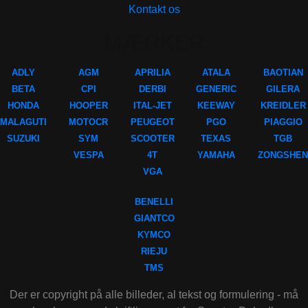
Kontakt os
MÆRKER
ADLY
AGM
APRILIA
ATALA
BAOTIAN
BETA
CPI
DERBI
GENERIC
GILERA
HONDA
HOOPER
ITAL-JET
KEEWAY
KREIDLER
MALAGUTI
MOTOCR
PEUGEOT
PGO
PIAGGIO
SUZUKI
SYM
SCOOTER
TEXAS
TGB
VESPA
4T
YAMAHA
ZONGSHEN
VGA
BENELLI
GIANTCO
KYMCO
RIEJU
TMS
Der er copyright på alle billeder, al tekst og formulering - må