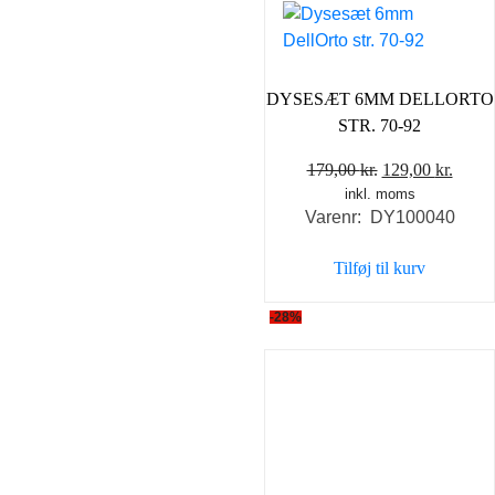
DYSESÆT 6MM DELLORTO
STR. 70-92
Den
Den
179,00
kr.
129,00
kr.
inkl. moms
oprindelige
aktue
Varenr: DY100040
pris
pris
var:
er:
Tilføj til kurv
179,00 kr..
129,0
-28%