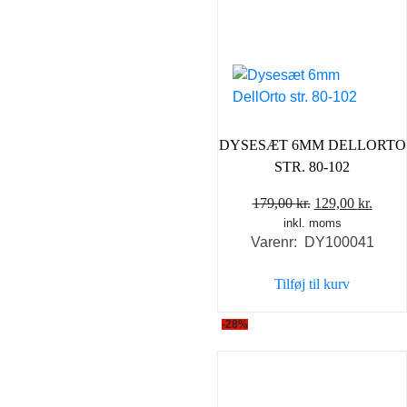
DYSESÆT 6MM DELLORTO
STR. 80-102
Den
Den
179,00
kr.
129,00
kr.
inkl. moms
oprindelige
aktue
Varenr: DY100041
pris
pris
var:
er:
Tilføj til kurv
179,00 kr..
129,0
-28%