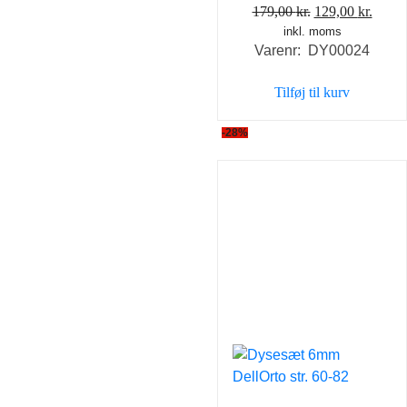
Den
Den
179,00
kr.
129,00
kr.
inkl. moms
oprindelige
aktue
Varenr: DY00024
pris
pris
var:
er:
Tilføj til kurv
179,00 kr..
129,0
-28%