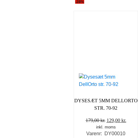
-28%
vare
har
flere
varianter.
Mulighederne
kan
vælges
på
varesiden
DYSESÆT 5MM DELLORTO
STR. 70-92
Den
Den
179,00
kr.
129,00
kr.
inkl. moms
oprindelige
aktue
Varenr: DY00010
pris
pris