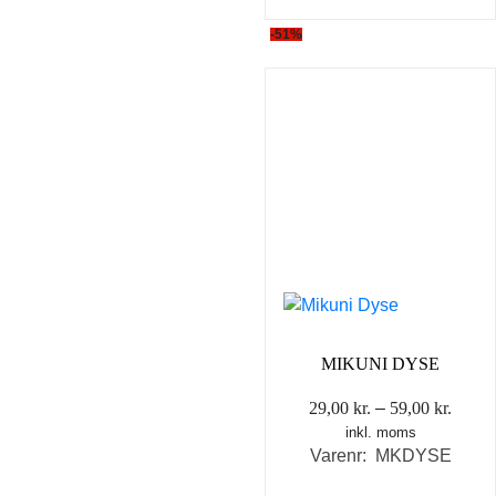
-51%
MIKUNI DYSE
Prisin
29,00
kr.
–
59,00
kr.
inkl. moms
29,00 
Varenr: MKDYSE
til
59,00 