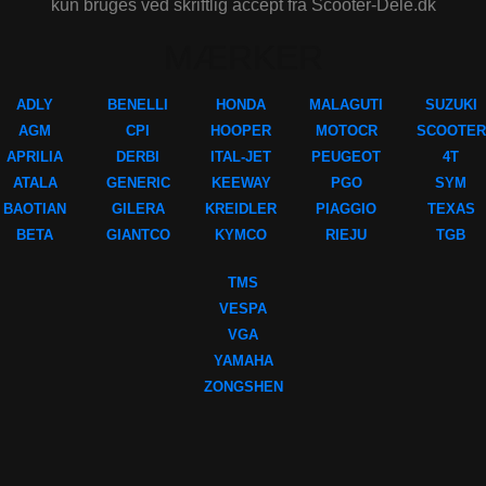
kun bruges ved skriftlig accept fra Scooter-Dele.dk
MÆRKER
ADLY
BENELLI
HONDA
MALAGUTI
SUZUKI
AGM
CPI
HOOPER
MOTOCR
SCOOTER
APRILIA
DERBI
ITAL-JET
PEUGEOT
4T
ATALA
GENERIC
KEEWAY
PGO
SYM
BAOTIAN
GILERA
KREIDLER
PIAGGIO
TEXAS
BETA
GIANTCO
KYMCO
RIEJU
TGB
TMS
VESPA
VGA
YAMAHA
ZONGSHEN