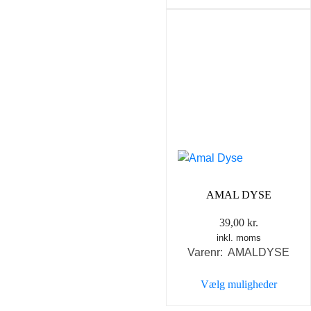
Dette
vare
har
flere
varianter.
Mulighederne
kan
vælges
på
varesiden
AMAL DYSE
39,00
kr.
inkl. moms
Varenr: AMALDYSE
Vælg muligheder
Dette