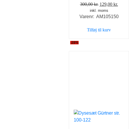
Den
Den
300,00
kr.
129,00
kr.
inkl. moms
oprindelige
aktue
Varenr: AM105150
pris
pris
var:
er:
Tilføj til kurv
300,00 kr..
129,0
-28%