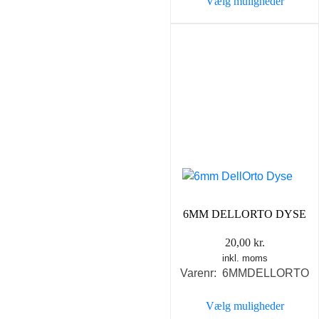
Vælg muligheder
Dette
vare
har
flere
varianter.
Mulighederne
kan
vælges
på
varesiden
6MM DELLORTO DYSE
20,00
kr.
inkl. moms
Varenr: 6MMDELLORTO
Vælg muligheder