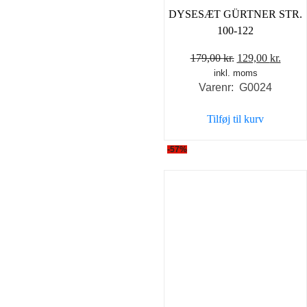
DYSESÆT GÜRTNER STR.
100-122
Den
Den
179,00
kr.
129,00
kr.
inkl. moms
oprindelige
aktue
Varenr: G0024
pris
pris
var:
er:
Tilføj til kurv
179,00 kr..
129,0
-57%