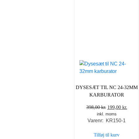
DYSESÆT TIL NC 24-32MM
KARBURATOR
Den
Den
398,00
kr.
199,00
kr.
inkl. moms
oprindelige
aktue
Varenr: KR150-1
pris
pris
var:
er:
Tilføj til kurv
398,00 kr..
199,0