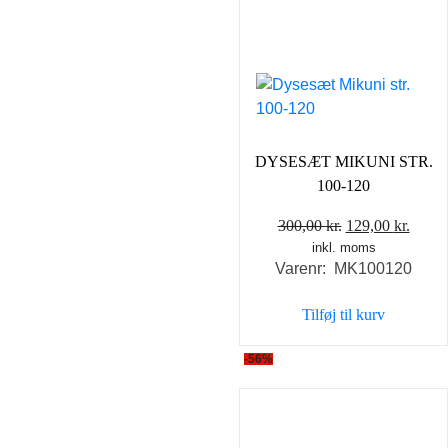
DYSESÆT MIKUNI STR.
100-120
Den
Den
300,00
kr.
129,00
kr.
inkl. moms
oprindelige
aktue
Varenr: MK100120
pris
pris
var:
er:
Tilføj til kurv
300,00 kr..
129,0
-56%