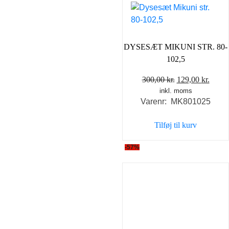
DYSESÆT MIKUNI STR. 80-
102,5
Den
Den
300,00
kr.
129,00
kr.
inkl. moms
oprindelige
aktue
Varenr: MK801025
pris
pris
var:
er:
Tilføj til kurv
300,00 kr..
129,0
-57%